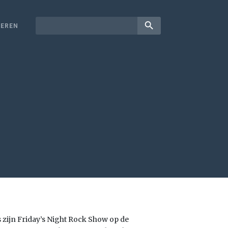
search
EREN
zijn Friday’s Night Rock Show op de