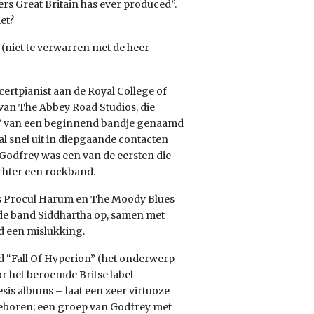
rs Great Britain has ever produced”.
et?
 (niet te verwarren met de heer
ncertpianist aan de Royal College of
n The Abbey Road Studios, die
n” van een beginnend bandje genaamd
 snel uit in diepgaande contacten
Godfrey was een van de eersten die
chter een rockband.
ls Procul Harum en The Moody Blues
y de band Siddhartha op, samen met
d een mislukking.
ld “Fall Of Hyperion” (het onderwerp
r het beroemde Britse label
s albums – laat een zeer virtuoze
boren; een groep van Godfrey met