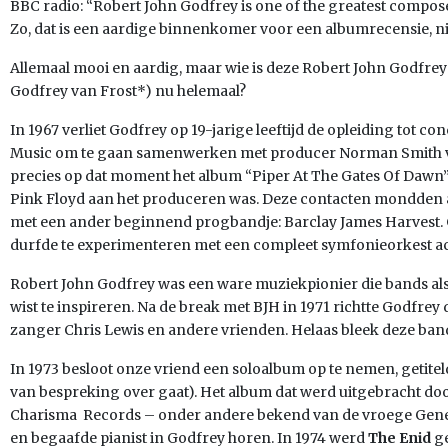
BBC radio: “Robert John Godfrey is one of the greatest compose
Zo, dat is een aardige binnenkomer voor een albumrecensie, ni
Allemaal mooi en aardig, maar wie is deze Robert John Godfrey
Godfrey van Frost*) nu helemaal?
In 1967 verliet Godfrey op 19-jarige leeftijd de opleiding tot co
Music om te gaan samenwerken met producer Norman Smith va
precies op dat moment het album “Piper At The Gates Of Daw
Pink Floyd aan het produceren was. Deze contacten mondden al
met een ander beginnend progbandje: Barclay James Harvest. 
durfde te experimenteren met een compleet symfonieorkest a
Robert John Godfrey was een ware muziekpionier die bands a
wist te inspireren. Na de break met BJH in 1971 richtte Godfre
zanger Chris Lewis en andere vrienden. Helaas bleek deze ban
In 1973 besloot onze vriend een soloalbum op te nemen, getite
van bespreking over gaat). Het album dat werd uitgebracht doo
Charisma Records – onder andere bekend van de vroege Genesi
en begaafde pianist in Godfrey horen. In 1974 werd
The Enid
ge