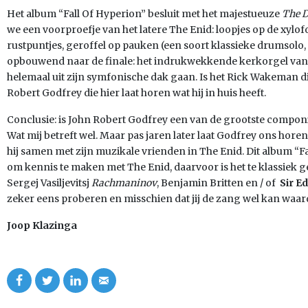
Het album “Fall Of Hyperion” besluit met het majestueuze
The D
we een voorproefje van het latere The Enid: loopjes op de xylof
rustpuntjes, geroffel op pauken (een soort klassieke drumsolo, 
opbouwend naar de finale: het indrukwekkende kerkorgel van 
helemaal uit zijn symfonische dak gaan. Is het Rick Wakeman die
Robert Godfrey die hier laat horen wat hij in huis heeft.
Conclusie: is John Robert Godfrey een van de grootste compon
Wat mij betreft wel. Maar pas jaren later laat Godfrey ons horen 
hij samen met zijn muzikale vrienden in The Enid. Dit album “Fa
om kennis te maken met The Enid, daarvoor is het te klassiek get
Sergej Vasiljevitsj
Rachmaninov
, Benjamin Britten en / of
Sir E
zeker eens proberen en misschien dat jij de zang wel kan waar
Joop Klazinga