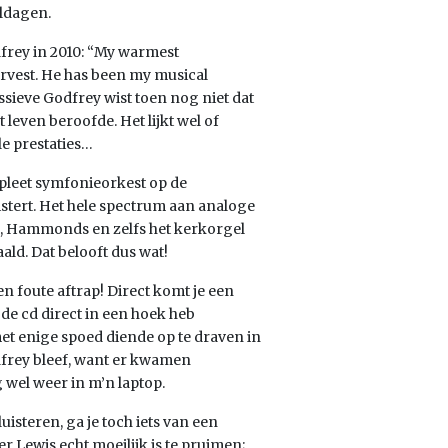
oldagen.
dfrey in 2010: “My warmest
rvest. He has been my musical
ssieve Godfrey wist toen nog niet dat
leven beroofde. Het lijkt wel of
le prestaties…
pleet symfonieorkest op de
istert. Het hele spectrum aan analoge
s, Hammonds en zelfs het kerkorgel
ald. Dat belooft dus wat!
een foute aftrap! Direct komt je een
 de cd direct in een hoek heb
t enige spoed diende op te draven in
frey bleef, want er kwamen
 wel weer in m’n laptop.
luisteren, ga je toch iets van een
 Lewis echt moeilijk is te pruimen;