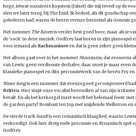
hoge, ietwat onzuivere kopstem (falset) die mij teveel op de vo
zien we later terug bij The Enid. Ik bedoel, als dit gezelschap ee
gelederen had, waren de heren evenzo beroemd als Genesis gew
Het nummer
The Raven
is verder best goed hoor, maar als je v
de ‘rock’ in deze muziek. Godfrey laat horen in zijn pianospel 
voor iemand als
Rachmaninov
en dat is geen zeker geen klein
Het album gaat over in het nummer
Mountains
, dat eveneens 
van Lewis: geen verdienste derhalve, daar moet je maar even d
klassieke pianospel en dito percussiewerk van de heren Fry en 
Water Song
is een nummer dat evenzogoed gecomponeerd ha
Britten
. Hier stapt onze vocalist bovendien af van zijn irritant
bevalt. En als het kerkorgel inzet wordt het helemaal feest: me
de garden party! Bombast ten top met snijdende Mellotron en ei
De vierde track
Isault
is een romantisch klaaglied, waarin Lewis
verkondigt. Ook hier dreigende percussie en dynamisch spel o
Godfrey.