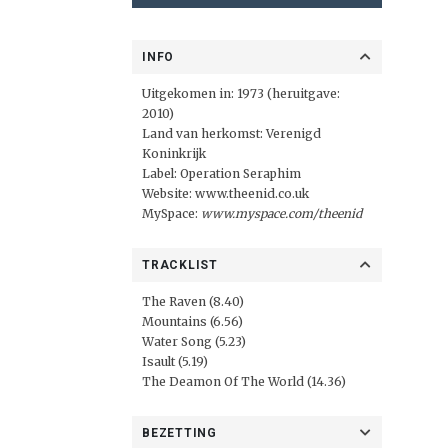
INFO
Uitgekomen in: 1973 (heruitgave:
2010)
Land van herkomst: Verenigd
Koninkrijk
Label:
Operation Seraphim
Website:
www.theenid.co.uk
MySpace:
www.myspace.com/theenid
TRACKLIST
The Raven (8.40)
Mountains (6.56)
Water Song (5.23)
Isault (5.19)
The Deamon Of The World (14.36)
BEZETTING