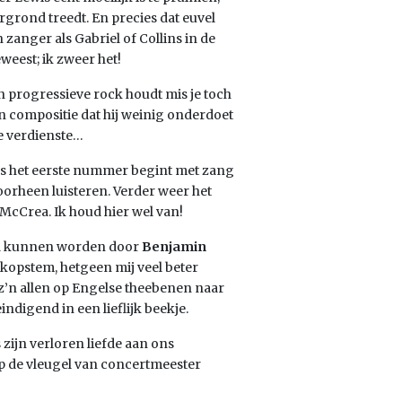
orgrond treedt. En precies dat euvel
n zanger als Gabriel of Collins in de
eest; ik zweer het!
an progressieve rock houdt mis je toch
en compositie dat hij weinig onderdoet
e verdienste…
als het eerste nummer begint met zang
oorheen luisteren. Verder weer het
McCrea. Ik houd hier wel van!
d kunnen worden door
Benjamin
e kopstem, hetgeen mij veel beter
t z’n allen op Engelse theebenen naar
ndigend in een lieflijk beekje.
 zijn verloren liefde aan ons
p de vleugel van concertmeester