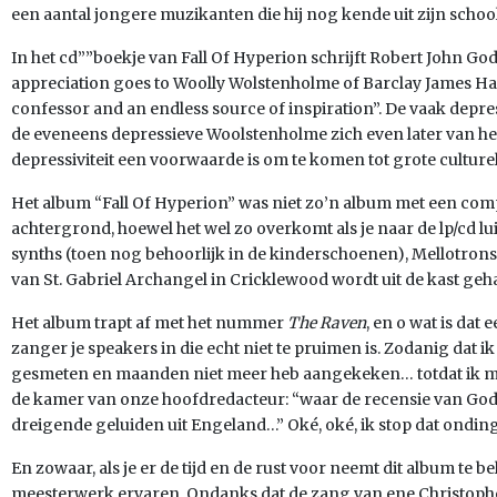
een aantal jongere muzikanten die hij nog kende uit zijn scho
In het cd””boekje van Fall Of Hyperion schrijft Robert John Go
appreciation goes to Woolly Wolstenholme of Barclay James Ha
confessor and an endless source of inspiration”. De vaak depre
de eveneens depressieve Woolstenholme zich even later van het 
depressiviteit een voorwaarde is om te komen tot grote culture
Het album “Fall Of Hyperion” was niet zo’n album met een com
achtergrond, hoewel het wel zo overkomt als je naar de lp/cd lu
synths (toen nog behoorlijk in de kinderschoenen), Mellotron
van St. Gabriel Archangel in Cricklewood wordt uit de kast geha
Het album trapt af met het nummer
The Raven
, en o wat is dat 
zanger je speakers in die echt niet te pruimen is. Zodanig dat ik
gesmeten en maanden niet meer heb aangekeken… totdat ik me
de kamer van onze hoofdredacteur: “waar de recensie van God
dreigende geluiden uit Engeland…” Oké, oké, ik stop dat onding
En zowaar, als je er de tijd en de rust voor neemt dit album te be
meesterwerk ervaren. Ondanks dat de zang van ene Christopher