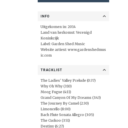
INFO
Uitgekomen in: 2014
Land van herkomst: Verenigd
Koninkrijk
Label:
Garden Shed Music
Website artiest:
www.gardenshedmus
ic.com
TRACKLIST
The Ladies' Valley Prelude (0:37)
Why Oh Why (3:10)
Moog Fugue (4:11)
Grand Canyon Of My Dreams (3:43)
The Journey By Camel (2:30)
Limoncello (8:00)
Bach Flute Sonata Allegro (3:05)
The Cuckoo (3:51)
Destiny (6:27)