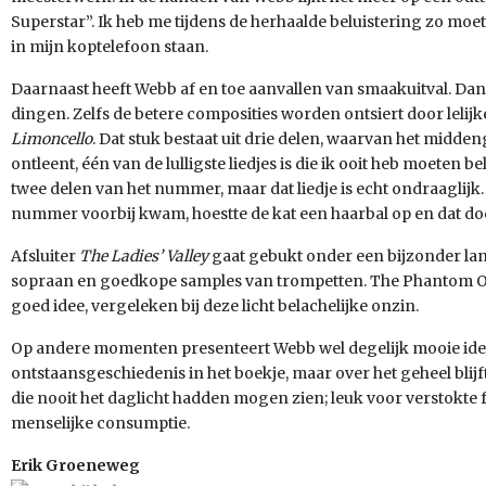
Superstar”. Ik heb me tijdens de herhaalde beluistering zo moe
in mijn koptelefoon staan.
Daarnaast heeft Webb af en toe aanvallen van smaakuitval. Da
dingen. Zelfs de betere composities worden ontsiert door leli
Limoncello
. Dat stuk bestaat uit drie delen, waarvan het midde
ontleent, één van de lulligste liedjes is die ik ooit heb moeten 
twee delen van het nummer, maar dat liedje is echt ondraaglijk. T
nummer voorbij kwam, hoestte de kat een haarbal op en dat doe
Afsluiter
The Ladies’ Valley
gaat gebukt onder een bijzonder lan
sopraan en goedkope samples van trompetten. The Phantom Of 
goed idee, vergeleken bij deze licht belachelijke onzin.
Op andere momenten presenteert Webb wel degelijk mooie ideetj
ontstaansgeschiedenis in het boekje, maar over het geheel blijf
die nooit het daglicht hadden mogen zien; leuk voor verstokte
menselijke consumptie.
Erik Groeneweg