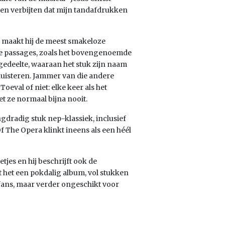
ten verbijten dat mijn tandafdrukken
n maakt hij de meest smakeloze
jke passages, zoals het bovengenoemde
ngedeelte, waaraan het stuk zijn naam
beluisteren. Jammer van die andere
oeval of niet: elke keer als het
t ze normaal bijna nooit.
gdradig stuk nep-klassiek, inclusief
The Opera klinkt ineens als een héél
es en hij beschrijft ook de
t het een pokdalig album, vol stukken
 fans, maar verder ongeschikt voor