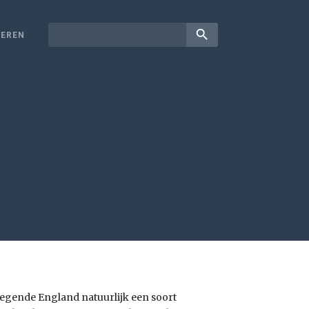
search
EREN
-legende England natuurlijk een soort