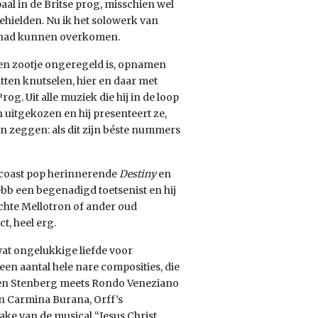
al in de Britse prog, misschien wel
hielden. Nu ik het solowerk van
nd had kunnen overkomen.
t een zootje ongeregeld is, opnamen
zitten knutselen, hier en daar met
. Uit alle muziek die hij in de loop
 uitgekozen en hij presenteert ze,
an zeggen: als dit zijn béste nummers
stcoast pop herinnerende
Destiny
en
Webb een begenadigd toetsenist en hij
 echte Mellotron of ander oud
t, heel erg.
wat ongelukkige liefde voor
een aantal hele nare composities, die
en Stenberg meets Rondo Veneziano
an Carmina Burana, Orff’s
ake van de musical “Jesus Christ