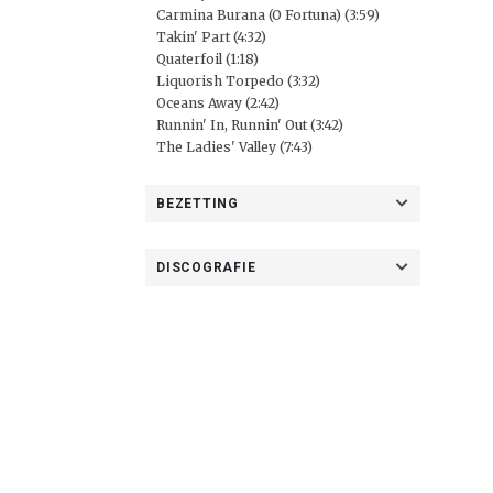
Carmina Burana (O Fortuna) (3:59)
Takin' Part (4:32)
Quaterfoil (1:18)
Liquorish Torpedo (3:32)
Oceans Away (2:42)
Runnin' In, Runnin' Out (3:42)
The Ladies' Valley (7:43)
BEZETTING
DISCOGRAFIE