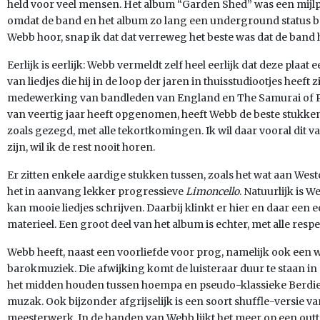
held voor veel mensen. Het album “Garden Shed” was een mijlpa
omdat de band en het album zo lang een underground status be
Webb hoor, snap ik dat dat verreweg het beste was dat de ba
Eerlijk is eerlijk: Webb vermeldt zelf heel eerlijk dat deze plaa
van liedjes die hij in de loop der jaren in thuisstudiootjes heeft 
medewerking van bandleden van England en The Samurai of Prog
van veertig jaar heeft opgenomen, heeft Webb de beste stukken
zoals gezegd, met alle tekortkomingen. Ik wil daar vooral dit v
zijn, wil ik de rest nooit horen.
Er zitten enkele aardige stukken tussen, zoals het wat aan We
het in aanvang lekker progressieve
Limoncello
. Natuurlijk is 
kan mooie liedjes schrijven. Daarbij klinkt er hier en daar een
materieel. Een groot deel van het album is echter, met alle respec
Webb heeft, naast een voorliefde voor prog, namelijk ook een 
barokmuziek. Die afwijking komt de luisteraar duur te staan in 
het midden houden tussen hoempa en pseudo-klassieke Berdi
muzak. Ook bijzonder afgrijselijk is een soort shuffle-versie v
meesterwerk. In de handen van Webb lijkt het meer op een outt