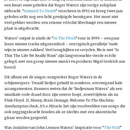
een kwart eeuw geleden dat Roger Waters zijn vorige soloplaat
uitbracht. “
Amused To Death
” verscheen in 1992 en kreeg twee jaar
geleden zelfs nog een licht gewijzigde heruitgave. Het moet niet
veel gekker worden: een reissue vóórdat überhaupt een nieuwe
plaat is uitgebracht.
Waters’ output is sinds de “
In The Flesh
”-tour in 1999 – een paar
losse nieuwe tracks uitgezonderd – een typisch gevalletje ‘oude
wijn in nieuwe zakken’. Veel terugkijken en recyclen. Nu is met ‘Is
This The Life We Really Want’ zijn langverwachte vierde ei écht
gelegd, met een groep nieuwe musici en producer Nigel Godrich aan
boord.
Dit album zet de singer-songwriter Roger Waters in de
schijnwerpers. Twaalf liedjes gehuld in sombere, overwegend kale
arrangementen. Kenners weten dat de ‘liedjesman Waters’ als een
muzikale rode draad door zijn oeuvre loopt, zowel tijdens als na
Pink Floyd.
If, Money, Brain Damage, Welcome To The Machine,
Southampton Dock, It’s a Miracle
, het zijn voorbeelden van songs die
ook zeggingskracht houden als ze slechts met een akoestische
gitaar worden gespeeld.
Was
Isolation
van John Lennon Waters’ inspiratie voor “
The Wall
”