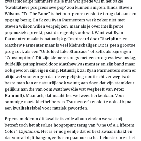
zwaarmoedige nummers die je met wat goede wil in het bakje
‘kwalitatieve progressieve pop’ zou kunnen smijten. Sinds Steven
Wilsons “To The Bone” is het pop-genre tenslotte terug dat aan een
opgang bezig. En ik zou Ryan Parmenters werk zeker niet met
Steven Wilson willen vergelijken, maar als je over intelligente
popmuziek spreekt, past dit eigenlijk ook wel. Want wat Ryan
Parmenter maakt is natuurlijk geïnspireerd door
Discipline.
en
Matthew Parmenter maar is veel kleinschaliger. Dit is geen grootse
prog rock als een “Unfolded Like Staircase” of zelfs als zijn eigen
“Consumption”. Dit zijn kleinere songs met een progressieve inslag,
duidelijk geïnspireerd door
Matthew Parmenter
en zijn band maar
ook gewoon zijn eigen ding. Natuurlijk zal Ryan Parmenters stem er
altijd wel voor zorgen dat de vergelijking nooit echt ver weg is: de
beste man kan er natuurlijk ook weinig aan doen dat zijn stemkleur
gelijk is aan die van oom Matthew (die wat wegheeft van
Peter
Hammill
). Maar ach, dat maakt het wel weer herkenbaar. Voor
sommige muziekliefhebbers is ‘Parmenter’ tenslotte ook al bijna
een kwaliteitslabel voor muziek geworden.
Ergens middenin dit kwaliteitsvolle album vinden we wat mij
betreft toch het absolute hoogtepunt terug van “One Of A Different
Color”,
Capitalism
. Het is er nog eentje dat er best zwaar inhakt en
dat vooral blijft hangen, zelfs een paar uur na het beluisteren zit het