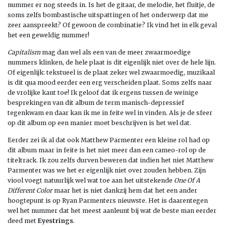
nummer er nog steeds in. Is het de gitaar, de melodie, het fluitje, de
soms zelfs bombastische uitspattingen of het onderwerp dat me
zeer aanspreekt? Of gewoon de combinatie? Ik vind het in elk geval
het een geweldig nummer!
Capitalism
mag dan wel als een van de meer zwaarmoedige
nummers klinken, de hele plaat is dit eigenlijk niet over de hele lijn.
Of eigenlijk: tekstueel is de plaat zeker wel zwaarmoedig, muzikaal
is dit qua mood eerder een erg verscheiden plaat. Soms zelfs naar
de vrolijke kant toe! Ik geloof dat ik ergens tussen de weinige
besprekingen van dit album de term manisch-depressief
tegenkwam en daar kan ik me in feite wel in vinden. Als je de sfeer
op dit album op een manier moet beschrijven is het wel dat.
Eerder zei ik al dat ook Matthew Parmenter een kleine rol had op
dit album maar in feite is het niet meer dan een cameo-rol op de
titeltrack. Ik zou zelfs durven beweren dat indien het niet Matthew
Parmenter was we het er eigenlijk niet over zouden hebben. Zijn
viool voegt natuurlijk wel wat toe aan het uitstekende
One Of A
Different Color
maar het is niet dankzij hem dat het een ander
hoogtepunt is op Ryan Parmenters nieuwste. Het is daarentegen
wel het nummer dat het meest aanleunt bij wat de beste man eerder
deed met
Eyestrings
.