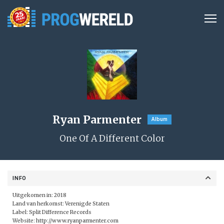
Ryan Parmenter
Album
One Of A Different Color
INFO
Uitgekomen in: 2018
Land van herkomst: Verenigde Staten
Label: Split Difference Records
Website:
http://www.ryanparmenter.com