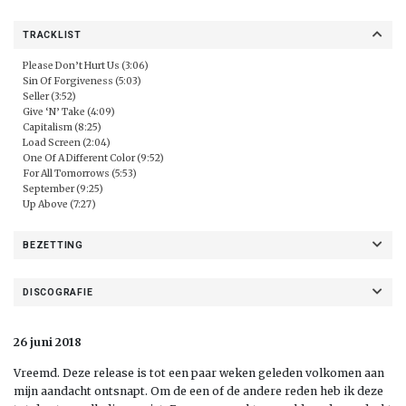
TRACKLIST
Please Don’t Hurt Us (3:06)
Sin Of Forgiveness (5:03)
Seller (3:52)
Give ‘N’ Take (4:09)
Capitalism (8:25)
Load Screen (2:04)
One Of A Different Color (9:52)
For All Tomorrows (5:53)
September (9:25)
Up Above (7:27)
BEZETTING
DISCOGRAFIE
26 juni 2018
Vreemd. Deze release is tot een paar weken geleden volkomen aan
mijn aandacht ontsnapt. Om de een of de andere reden heb ik deze