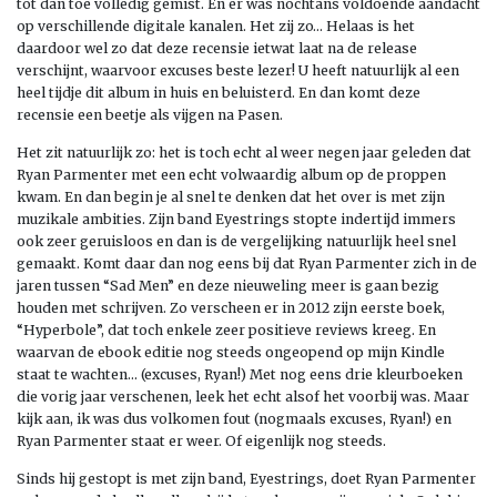
tot dan toe volledig gemist. En er was nochtans voldoende aandacht
op verschillende digitale kanalen. Het zij zo… Helaas is het
daardoor wel zo dat deze recensie ietwat laat na de release
verschijnt, waarvoor excuses beste lezer! U heeft natuurlijk al een
heel tijdje dit album in huis en beluisterd. En dan komt deze
recensie een beetje als vijgen na Pasen.
Het zit natuurlijk zo: het is toch echt al weer negen jaar geleden dat
Ryan Parmenter met een echt volwaardig album op de proppen
kwam. En dan begin je al snel te denken dat het over is met zijn
muzikale ambities. Zijn band Eyestrings stopte indertijd immers
ook zeer geruisloos en dan is de vergelijking natuurlijk heel snel
gemaakt. Komt daar dan nog eens bij dat Ryan Parmenter zich in de
jaren tussen “Sad Men” en deze nieuweling meer is gaan bezig
houden met schrijven. Zo verscheen er in 2012 zijn eerste boek,
“Hyperbole”, dat toch enkele zeer positieve reviews kreeg. En
waarvan de ebook editie nog steeds ongeopend op mijn Kindle
staat te wachten… (excuses, Ryan!) Met nog eens drie kleurboeken
die vorig jaar verschenen, leek het echt alsof het voorbij was. Maar
kijk aan, ik was dus volkomen fout (nogmaals excuses, Ryan!) en
Ryan Parmenter staat er weer. Of eigenlijk nog steeds.
Sinds hij gestopt is met zijn band, Eyestrings, doet Ryan Parmenter