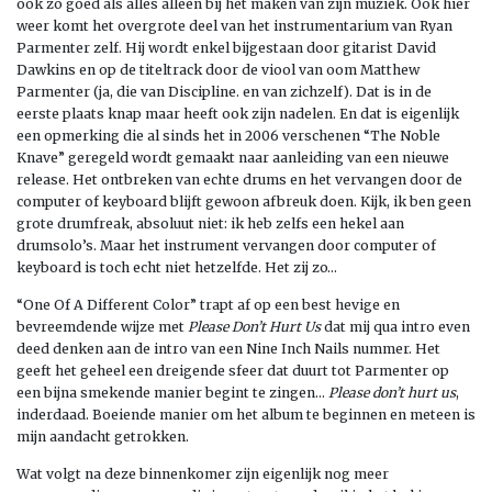
ook zo goed als alles alleen bij het maken van zijn muziek. Ook hier
weer komt het overgrote deel van het instrumentarium van Ryan
Parmenter zelf. Hij wordt enkel bijgestaan door gitarist David
Dawkins en op de titeltrack door de viool van oom Matthew
Parmenter (ja, die van Discipline. en van zichzelf). Dat is in de
eerste plaats knap maar heeft ook zijn nadelen. En dat is eigenlijk
een opmerking die al sinds het in 2006 verschenen “The Noble
Knave” geregeld wordt gemaakt naar aanleiding van een nieuwe
release. Het ontbreken van echte drums en het vervangen door de
computer of keyboard blijft gewoon afbreuk doen. Kijk, ik ben geen
grote drumfreak, absoluut niet: ik heb zelfs een hekel aan
drumsolo’s. Maar het instrument vervangen door computer of
keyboard is toch echt niet hetzelfde. Het zij zo…
“One Of A Different Color” trapt af op een best hevige en
bevreemdende wijze met
Please Don’t Hurt Us
dat mij qua intro even
deed denken aan de intro van een Nine Inch Nails nummer. Het
geeft het geheel een dreigende sfeer dat duurt tot Parmenter op
een bijna smekende manier begint te zingen…
Please don’t hurt us
,
inderdaad. Boeiende manier om het album te beginnen en meteen is
mijn aandacht getrokken.
Wat volgt na deze binnenkomer zijn eigenlijk nog meer