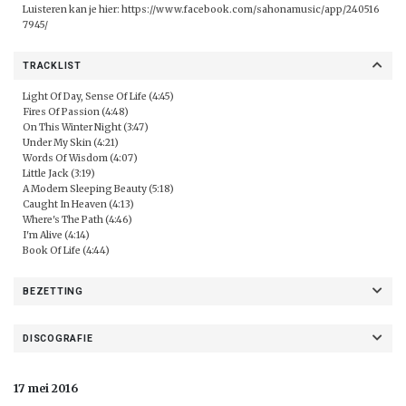
Luisteren kan je hier:
https://www.facebook.com/sahonamusic/app/240516
7945/
TRACKLIST
Light Of Day, Sense Of Life (4:45)
Fires Of Passion (4:48)
On This Winter Night (3:47)
Under My Skin (4:21)
Words Of Wisdom (4:07)
Little Jack (3:19)
A Modern Sleeping Beauty (5:18)
Caught In Heaven (4:13)
Where's The Path (4:46)
I'm Alive (4:14)
Book Of Life (4:44)
BEZETTING
DISCOGRAFIE
17 mei 2016