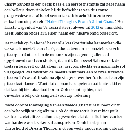
Charly Sahona is een bezig baasje. In eerste instantie zal deze naam
een belletje doen rinkelen bij de liefhebbers van de Franse
progressieve metal band Venturia. Ook bracht hij in 2010 een
soloalbum uit, getiteld “
Naked Thoughts From A Silent Chaos
”. Het
laatste wapenfeit van Venturia dateert alweer uit
2012
en inmiddels
heeft Sahona onder zijn eigen naam een nieuwe band opgericht.
De muziek op “Sahona” bevat alle karakteristieke kenmerken die
we van de muziek van Charly Sahona kennen. De muziek is sterk
gitaargeoriënteerd en de nummers zijn nagenoeg allemaal
opgebouwd rond een sterke gitaarriff. En hoewel Sahona ook de
toetsen bespeelt op dit album, is hiervoor slechts een marginale rol
weggelegd. Wel bevatten de meeste nummers één of twee flitsende
gitaarsolo’s waarbij Sahona zijn vingers over het fretboard van zijn
gitaar laat dansen. Want dat de man kan spelen staat buiten kijf en
dat laat hij hier absoluut horen. Ook neemt hij hier, niet
onverdienstelijk, de zang zelf voor zijn rekening.
Mede door te toevoeging van een tweede gitarist resulteert dit in
een behoorlijk stevig album. Ook de ritmesectie levert hier puik
werk af, zodat dit een album is geworden dat de liefhebber van het
wat hardere werk zeker zal aanspreken. Denk hierbij aan
Threshold
of
Dream Theater
met een veel minder prominente rol