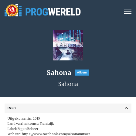
Sahona
Album
Sahona
INFO
Uitgekomen in: 2015
Land van herkomst: Frankrijk
Label: Eigen Beheer
Website:
https://www.facebook.com/sahonamusic/