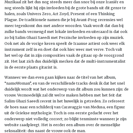
Muzikaal zit het dus nog steeds meer dan snor bij onze Iraniër en
nog steeds lijkt hij zijn invloeden bij de grote bands uit dit genre te
halen, zoals Univers Zero, Art Zoyd, Present of een Thinking
Plague. De traditionele namen die je bij Avant-Prog recensies wel
meer tegenkomt dus met andere woorden. Vaak wordt dat dan bij
zulke bands vermengd met lokale invloeden en uiteraard is dat ook
zo bij Salim Ghazi Saeedi met Perzische invloeden op zijn muziek.
Ook net als de vorige keren speelt de Iraanse artiest ook weer elk
instrument zelf in en doet dat ook hier weer met verve. Toch valt
het wel op dat in zijn composities vaak de gitaar op de voorgrond
zit. Het laat zich dus duidelijk merken dat de multi-instrumentalist
in de eerste plaats gitarist is.
Wanneer we dan even gaan kijken naar de titel van het album,
“namoWoman”, en van de verschillende tracks denk ik dat het snel
duidelijk wordt wat het onderwerp van dit album zou kunnen zijn: de
vrouw. Vermoedelijk zal dit wel te maken hebben met het feit dat
Salim Ghazi Saeedi recent in het huwelijk is getreden. Zo refereert
de hoes naar een schilderij van Caravaggio van Medusa, een figuur
uit de Griekse mythologie. Toch is ons eerste gedacht over het
onderwerp niet volledig correct; zo blijkt tenminste wanneer je zijn
website raadpleegt. Het is eerder een album over de menselijke
seksualiteit: dus naast de vrouw ook de man.