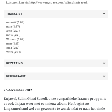
Luisteren kan via:
http://www.myspace.com/salimghazisaeedi
TRACKLIST
namoW (4:09)
nam (4:37)
amo (4:47)
moW (4:43)
Woman (4:07)
man (4:15)
oma (4:17)
Wom (4:23)
BEZETTING
DISCOGRAFIE
26 december 2012
En jawel, Salim Ghazi Saeedi, onze sympathieke Iraanse progger is
er ook dit jaar weer met een nieuw album. Het begint zo
langzamerhand wel een gewoonte te worden dat er naar het einde