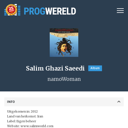
Salim Ghazi Saeedi
Album
namoWoman
INFO
Uitgekomen in: 2012
Land van herkomst: Iran
Label:
Eigen beheer
Website:
www.salimworld.com