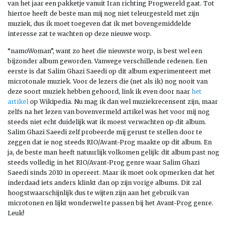
van het jaar een pakketje vanuit Iran richting Progwereld gaat. Tot
hiertoe heeft de beste man mij nog niet teleurgesteld met zijn
muziek, dus ik moet toegeven dat ik met bovengemiddelde
interesse zat te wachten op deze nieuwe worp.
“namoWoman”, want zo heet die nieuwste worp, is best wel een
bijzonder album geworden. Vanwege verschillende redenen. Een
eerste is dat Salim Ghazi Saeedi op dit album experimenteert met
microtonale muziek. Voor de lezers die (net als ik) nog nooit van
deze soort muziek hebben gehoord, link ik even door naar
het
artikel
op Wikipedia. Nu mag ik dan wel muziekrecensent zijn, maar
zelfs na het lezen van bovenvermeld artikel was het voor mij nog
steeds niet echt duidelijk wat ik moest verwachten op dit album.
Salim Ghazi Saeedi zelf probeerde mij gerust te stellen door te
zeggen dat ie nog steeds RIO/Avant-Prog maakte op dit album. En
ja, de beste man heeft natuurlijk volkomen gelijk: dit album past nog
steeds volledig in het RIO/Avant-Prog genre waar Salim Ghazi
Saeedi sinds 2010 in opereert. Maar ik moet ook opmerken dat het
inderdaad iets anders klinkt dan op zijn vorige albums. Dit zal
hoogstwaarschijnlijk dus te wijten zijn aan het gebruik van
microtonen en lijkt wonderwel te passen bij het Avant-Prog genre.
Leuk!