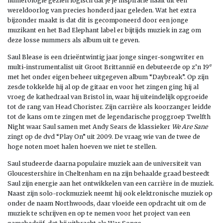
numerologie gezien logisch dat je je inspiratie haalt uit een
wereldoorlog van precies honderd jaar geleden. Wat het extra
bijzonder maakt is dat dit is gecomponeerd door een jonge
muzikant en het Bad Elephant label er bijtijds muziek in zag om
deze losse nummers als album uit te geven.
Saul Blease is een drieëntwintig jaar jonge singer-songwriter en
e
multi-instrumentalist uit Groot Brittannië en debuteerde op z’n 19
met het onder eigen beheer uitgegeven album “Daybreak”. Op zijn
zesde tokkelde hij al op de gitaar en voor het zingen ging hij al
vroeg de kathedraal van Bristol in, waar hij uiteindelijk opgroeide
tot de rang van Head Chorister. Zijn carrière als koorzanger leidde
tot de kans om te zingen met de legendarische proggroep Twelfth
Night waar Saul samen met Andy Sears de klassieker
We Are Sane
zingt op de dvd “Play On” uit 2009. De vraag wie van de twee de
hoge noten moet halen hoeven we niet te stellen.
Saul studeerde daarna populaire muziek aan de universiteit van
Gloucestershire in Cheltenham en na zijn behaalde graad besteedt
Saul zijn energie aan het ontwikkelen van een carrière in de muziek.
Naast zijn solo-rockmuziek neemt hij ook elektronische muziek op
onder de naam Northwoods, daar vloeide een opdracht uit om de
muziek te schrijven en op te nemen voor het project van een