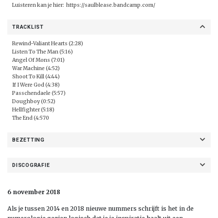
Luisteren kan je hier:
https://saulblease.bandcamp.com/
TRACKLIST
Rewind-Valiant Hearts (2:28)
Listen To The Man (5:16)
Angel Of Mons (7:01)
War Machine (4:52)
Shoot To Kill (4:44)
If I Were God (4:38)
Passchendaele (5:57)
Doughboy (0:52)
Hellfighter (5:18)
The End (4:570
BEZETTING
DISCOGRAFIE
6 november 2018
Als je tussen 2014 en 2018 nieuwe nummers schrijft is het in de