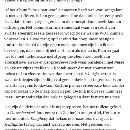
gamebedrijf, dat hij uitbracht als War Songs.
Of het album “The Great War” elementen heeft van War Songs kan
ik niet verifiëren, ik ben geen gamer. Hoe dan ook is het een goede
zaak dat hij onder zijn eigen naam dit conceptalbum heeft kunnen
uitbrengen. Het album start instrumentaal waar een soort van
zwarte sfeerimpressie gecreëerd wordt zoals we ons WO I kunnen
voorstellen. De koorzang op het eind dat hoop moet brengen
ontbreekt niet. Of dit zijn eigen oude opnames zijn kan ik niet
bevestigen, maar zou mij niet verbazen als dat zo is. Daarna gaat
het los met melodieuze metal prog die elementen heeft van
alternatieve, zware en progressieve rock waar paralellen met
Muse
en
Frost*
zijn te trekken. Hij combineert dat met spatten van
industrial en electronica wat dan meer een
O.S.I.
light versie is,
want de bliepjes zijn in dit geval geen enkele keer tegendraads en
de riffs nergens loodzwaar. Kortom prima verteerbare kost zonder
dat het zwaar op de maag blijft liggen. De link in diverse nummers
naar
Rammstein
zijn dan ook zo gelegd en daar is niets mis mee.
Het zijn de kleine details die mij integreren, het mitrailleur geluid
op
Paesschendael
door een strak (kleine) tromgeroffel, Het korte
instrumentale
Doughboy
dat helaas niet naadloos overgaat in
Hellfighter
terwijl dat juist wel zou moeten. Het gedreun van