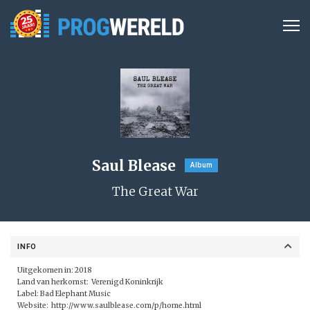
Saul Blease
Album
The Great War
INFO
Uitgekomen in: 2018
Land van herkomst: Verenigd Koninkrijk
Label:
Bad Elephant Music
Website:
http://www.saulblease.com/p/home.html