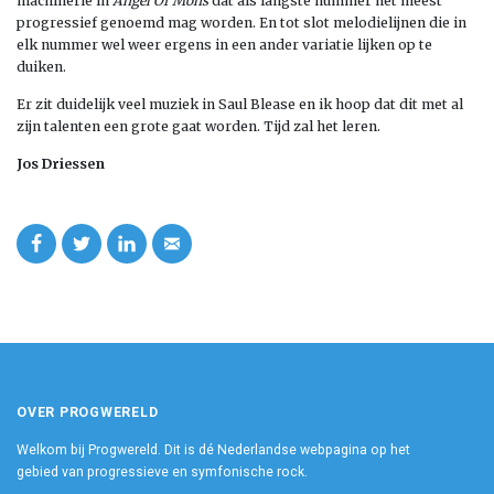
machinerie in
Angel Of Mons
dat als langste nummer het meest
progressief genoemd mag worden. En tot slot melodielijnen die in
elk nummer wel weer ergens in een ander variatie lijken op te
duiken.
Er zit duidelijk veel muziek in Saul Blease en ik hoop dat dit met al
zijn talenten een grote gaat worden. Tijd zal het leren.
Jos Driessen
OVER PROGWERELD
Welkom bij Progwereld. Dit is dé Nederlandse webpagina op het
gebied van progressieve en symfonische rock.