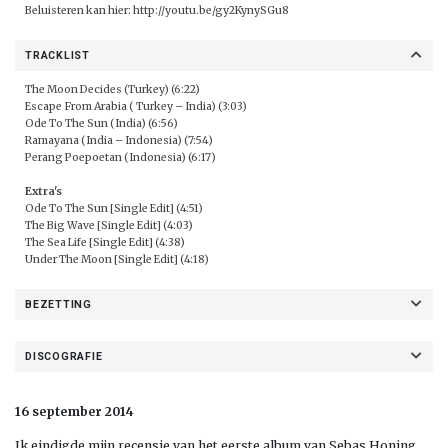
Beluisteren kan hier:
http://youtu.be/gy2KynySGu8
TRACKLIST
The Moon Decides (Turkey) (6:22)
Escape From Arabia ( Turkey – India) (3:03)
Ode To The Sun (India) (6:56)
Ramayana (India – Indonesia) (7:54)
Perang Poepoetan (Indonesia) (6:17)
Extra's
Ode To The Sun [Single Edit] (4:51)
The Big Wave [Single Edit] (4:03)
The Sea Life [Single Edit] (4:38)
Under The Moon [Single Edit] (4:18)
BEZETTING
DISCOGRAFIE
16 september 2014
Ik eindigde mijn recensie van het eerste album van Sebas Honing