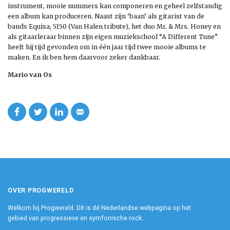
instrument, mooie nummers kan componeren en geheel zelfstandig
een album kan produceren. Naast zijn ‘baan’ als gitarist van de
bands Equisa, 5150 (Van Halen tribute), het duo Mr. & Mrs. Honey en
als gitaarleraar binnen zijn eigen muziekschool “A Different Tune”
heeft hij tijd gevonden om in één jaar tijd twee mooie albums te
maken. En ik ben hem daarvoor zeker dankbaar.
Mario van Os
OVER PROGWERELD
Welkom bij Progwereld. Dit is dé Nederlandse webpagina op het
gebied van progressieve en symfonische rock.