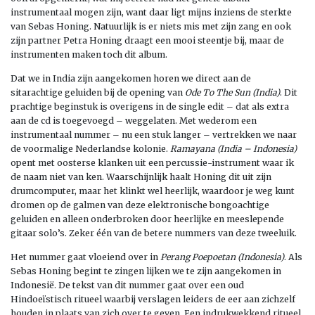
instrumentaal mogen zijn, want daar ligt mijns inziens de sterkte
van Sebas Honing. Natuurlijk is er niets mis met zijn zang en ook
zijn partner Petra Honing draagt een mooi steentje bij, maar de
instrumenten maken toch dit album.
Dat we in India zijn aangekomen horen we direct aan de
sitarachtige geluiden bij de opening van
Ode To The Sun (India)
. Dit
prachtige beginstuk is overigens in de single edit – dat als extra
aan de cd is toegevoegd – weggelaten. Met wederom een
instrumentaal nummer – nu een stuk langer – vertrekken we naar
de voormalige Nederlandse kolonie.
Ramayana (India – Indonesia)
opent met oosterse klanken uit een percussie-instrument waar ik
de naam niet van ken. Waarschijnlijk haalt Honing dit uit zijn
drumcomputer, maar het klinkt wel heerlijk, waardoor je weg kunt
dromen op de galmen van deze elektronische bongoachtige
geluiden en alleen onderbroken door heerlijke en meeslepende
gitaar solo’s. Zeker één van de betere nummers van deze tweeluik.
Het nummer gaat vloeiend over in
Perang Poepoetan (Indonesia)
. Als
Sebas Honing begint te zingen lijken we te zijn aangekomen in
Indonesië. De tekst van dit nummer gaat over een oud
Hindoeïstisch ritueel waarbij verslagen leiders de eer aan zichzelf
houden in plaats van zich over te geven. Een indrukwekkend ritueel