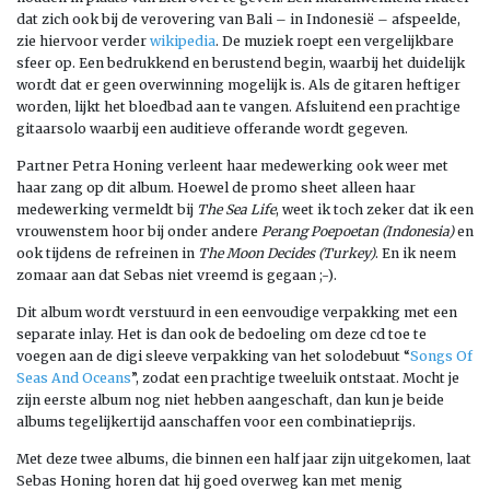
dat zich ook bij de verovering van Bali – in Indonesië – afspeelde,
zie hiervoor verder
wikipedia
. De muziek roept een vergelijkbare
sfeer op. Een bedrukkend en berustend begin, waarbij het duidelijk
wordt dat er geen overwinning mogelijk is. Als de gitaren heftiger
worden, lijkt het bloedbad aan te vangen. Afsluitend een prachtige
gitaarsolo waarbij een auditieve offerande wordt gegeven.
Partner Petra Honing verleent haar medewerking ook weer met
haar zang op dit album. Hoewel de promo sheet alleen haar
medewerking vermeldt bij
The Sea Life
, weet ik toch zeker dat ik een
vrouwenstem hoor bij onder andere
Perang Poepoetan (Indonesia)
en
ook tijdens de refreinen in
The Moon Decides (Turkey)
. En ik neem
zomaar aan dat Sebas niet vreemd is gegaan ;-).
Dit album wordt verstuurd in een eenvoudige verpakking met een
separate inlay. Het is dan ook de bedoeling om deze cd toe te
voegen aan de digi sleeve verpakking van het solodebuut “
Songs Of
Seas And Oceans
”, zodat een prachtige tweeluik ontstaat. Mocht je
zijn eerste album nog niet hebben aangeschaft, dan kun je beide
albums tegelijkertijd aanschaffen voor een combinatieprijs.
Met deze twee albums, die binnen een half jaar zijn uitgekomen, laat
Sebas Honing horen dat hij goed overweg kan met menig