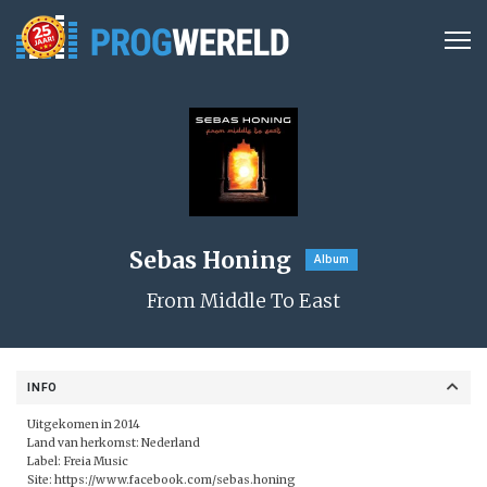
Sebas Honing
Album
From Middle To East
INFO
Uitgekomen in 2014
Land van herkomst: Nederland
Label:
Freia Music
Site:
https://www.facebook.com/sebas.honing