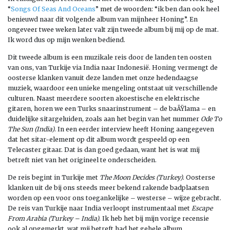
“
Songs Of Seas And Oceans
” met de woorden: “ik ben dan ook heel
benieuwd naar dit volgende album van mijnheer Honing”. En
ongeveer twee weken later valt zijn tweede album bij mij op de mat.
Ik word dus op mijn wenken bediend.
Dit tweede album is een muzikale reis door de landen ten oosten
van ons, van Turkije via India naar Indonesië. Honing vermengt de
oosterse klanken vanuit deze landen met onze hedendaagse
muziek, waardoor een unieke mengeling ontstaat uit verschillende
culturen. Naast meerdere soorten akoestische en elektrische
gitaren, horen we een Turks snaarinstrument – de baÄŸlama – en
duidelijke sitargeluiden, zoals aan het begin van het nummer
Ode To
The Sun (India)
. In een eerder interview heeft Honing aangegeven
dat het sitar-element op dit album wordt gespeeld op een
Telecaster gitaar. Dat is dan goed gedaan, want het is wat mij
betreft niet van het origineel te onderscheiden.
De reis begint in Turkije met
The Moon Decides (Turkey)
. Oosterse
klanken uit de bij ons steeds meer bekend rakende badplaatsen
worden op een voor ons toegankelijke – westerse – wijze gebracht.
De reis van Turkije naar India verloopt instrumentaal met
Escape
From Arabia (Turkey – India)
. Ik heb het bij mijn vorige recensie
ook al opgemerkt, wat mij betreft had het gehele album