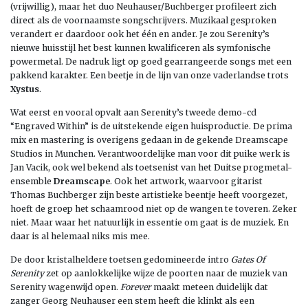
(vrijwillig), maar het duo Neuhauser/Buchberger profileert zich
direct als de voornaamste songschrijvers. Muzikaal gesproken
verandert er daardoor ook het één en ander. Je zou Serenity’s
nieuwe huisstijl het best kunnen kwalificeren als symfonische
powermetal. De nadruk ligt op goed gearrangeerde songs met een
pakkend karakter. Een beetje in de lijn van onze vaderlandse trots
Xystus
.
Wat eerst en vooral opvalt aan Serenity’s tweede demo-cd
“Engraved Within” is de uitstekende eigen huisproductie. De prima
mix en mastering is overigens gedaan in de gekende Dreamscape
Studios in Munchen. Verantwoordelijke man voor dit puike werk is
Jan Vacik, ook wel bekend als toetsenist van het Duitse progmetal-
ensemble
Dreamscape
. Ook het artwork, waarvoor gitarist
Thomas Buchberger zijn beste artistieke beentje heeft voorgezet,
hoeft de groep het schaamrood niet op de wangen te toveren. Zeker
niet. Maar waar het natuurlijk in essentie om gaat is de muziek. En
daar is al helemaal niks mis mee.
De door kristalheldere toetsen gedomineerde intro
Gates Of
Serenity
zet op aanlokkelijke wijze de poorten naar de muziek van
Serenity wagenwijd open.
Forever
maakt meteen duidelijk dat
zanger Georg Neuhauser een stem heeft die klinkt als een