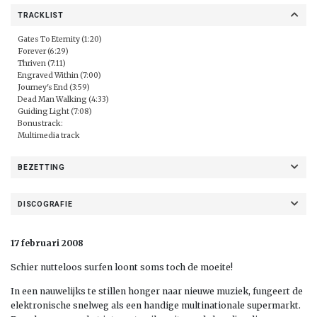
TRACKLIST
Gates To Eternity (1:20)
Forever (6:29)
Thriven (7:11)
Engraved Within (7:00)
Journey's End (3:59)
Dead Man Walking (4:33)
Guiding Light (7:08)
Bonustrack:
Multimedia track
BEZETTING
DISCOGRAFIE
17 februari 2008
Schier nutteloos surfen loont soms toch de moeite!
In een nauwelijks te stillen honger naar nieuwe muziek, fungeert de
elektronische snelweg als een handige multinationale supermarkt.