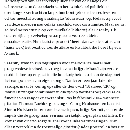
De schappen van het internet puilen uit van de bandjes die
schreeuwen om de aandacht van het ‘winkelend publiek’. De
urenlange zwerftochten langs hun bontgekleurde sites leveren
echter meestal weinig smakelijke ‘etenswaar’ op. Helaas zijn veel
van deze groepen nauwelijks geschikt voor consumptie. Maar soms,
zo heel soms stuit je op een muzikale lekkernij als Serenity. Dit
Oostenrijkse gezelschap staat garant voor een kleine
smaaksensatie. Hun laatste ‘product’ heeft dan wel de status van
‘huismerk’, het bezit echter de allure en kwaliteit die hoort bij een
A-merk.
Serenity staat in zijn beginjaren voor melodieuze metal met
progressieve invloeden. Vroeg in 2001 krijgt de band zijn eerste
stabiele line-up en gaat in die hoedanigheid hard aan de slag met
het componeren van eigen songs. Dat levert een jaar later de
aardige, maar te weinig opvallende demo-cd “Starseed V.R.” op.
Mario Hirzinger combineert in die tijd op verdienstelijke wijze de
functies van zanger en toetsenist. Pas in februari 2004, wanneer
gitarist Thomas Buchberger, zanger Georg Neuhauser en bassist
Simon Holzknecht ten tonele verschijnen, krijgt Serenity echter de
impuls die de groep naar een aanmerkelijk hoger plan zal tillen. De
komst van dit trio zorgt al snel voor flinke veranderingen. Niet
alleen vertrekken de toenmalige gitarist (onder protest) en bassist