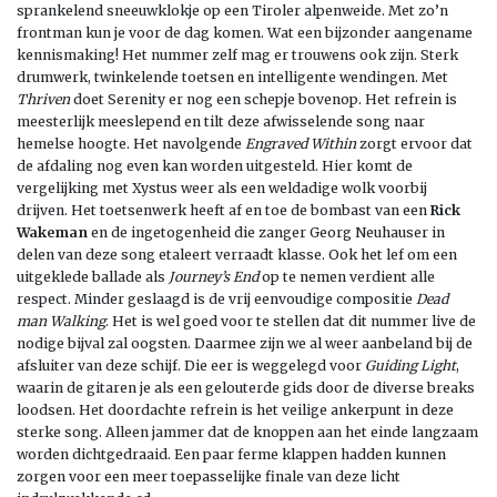
sprankelend sneeuwklokje op een Tiroler alpenweide. Met zo’n
frontman kun je voor de dag komen. Wat een bijzonder aangename
kennismaking! Het nummer zelf mag er trouwens ook zijn. Sterk
drumwerk, twinkelende toetsen en intelligente wendingen. Met
Thriven
doet Serenity er nog een schepje bovenop. Het refrein is
meesterlijk meeslepend en tilt deze afwisselende song naar
hemelse hoogte. Het navolgende
Engraved Within
zorgt ervoor dat
de afdaling nog even kan worden uitgesteld. Hier komt de
vergelijking met Xystus weer als een weldadige wolk voorbij
drijven. Het toetsenwerk heeft af en toe de bombast van
een
Rick
Wakeman
en
de ingetogenheid die zanger Georg Neuhauser in
delen van deze song etaleert verraadt klasse. Ook het lef om een
uitgeklede ballade als
Journey’s End
op te nemen verdient alle
respect. Minder geslaagd is de vrij eenvoudige compositie
Dead
man Walking
. Het is wel goed voor te stellen dat dit nummer live de
nodige bijval zal oogsten. Daarmee zijn we al weer aanbeland bij de
afsluiter van deze schijf. Die eer is weggelegd voor
Guiding Light
,
waarin de gitaren je als een gelouterde gids door de diverse breaks
loodsen. Het doordachte refrein is het veilige ankerpunt in deze
sterke song. Alleen jammer dat de knoppen aan het einde langzaam
worden dichtgedraaid. Een paar ferme klappen hadden kunnen
zorgen voor een meer toepasselijke finale van deze licht