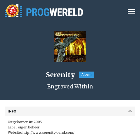
Serenity
Album
Engraved Within
INFO
Uitgekomen in: 2005
Label: eigen beheer
Website:
http://www.serenity-band.com/