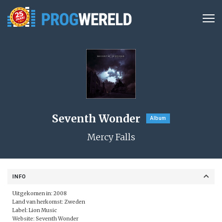
Seventh Wonder
Album
Mercy Falls
INFO
Uitgekomen in: 2008
Land van herkomst: Zweden
Label:
Lion Music
Website:
Seventh Wonder