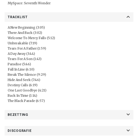
MySpace:
Seventh Wonder
TRACKLIST
A New Beginning (3:05)
There And Back (3:02)
Welcome To Mercy Falls (5:12)
Unbreakable (7:19)
Tears For A Father (1:59)
A Day Away (3:44)
Tears For A Son (1:43)
Paradise (5:46)
Fall In Line (6:10)
Break The Silence (9:29)
Hide And Seek (7:46)
Destiny Calls (6:19)
One Last Goodbye (4:21)
Back In Time (1:14)
The Black Parade (6:57)
BEZETTING
DISCOGRAFIE