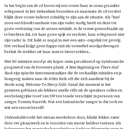
In het begin van de cd horen wij een vrouw haar in coma geraakte
echtgenoot in het ziekenhuis bezoeken en naarmate de cd vordert
blijkt deze vrouw indirect schuldig te zijn aan de situatie. Als ‘hun’
zoon een bloedtransfusie van zijn vader nodig heeft en deze tot
grote verbazing van de artsen mislukt, is de vrouw genoodzaakt op
te biechten dat, tot haar grote spijt en verdriet, haar echtgenoot niet
zijn vader is. Dit hakt er nogal in met een auto-ongeluk tot gevolg.
Het verhaal krijgt geen happy end als vrouwlief noodgedwongen
besluit de stekker uit haar man te laten trekken…
Met 80 minuten word je als koper ruim getrakteerd op symfonische
progmetal van de bovenste plank.
A New Beginning
en
There And
Back
zijn epische instrumentaaltjes die de verhaallijn inluiden en je
hongerig maken naar de échte kick-off die zich aandient bij de
derde song
Welcome To Mercy Falls.
Vanaf dat moment is het
genieten geblazen als lekkere snelle riffs uit de speakers rollen en
een belangrijke troef van SW ten tonele verschijnt in persoon van
zanger Tommy Karevik. Wat een fantastische zanger is dat toch en
wat een enorm bereik!
Unbreakable
trekt het niveau moeiteloos door, klinkt lekker rauw
door vet gitaarwerk en is voorzien van mooie heldere toetsen. Als
halverwege het magische basgeluid van Andreas Blomqvist even in