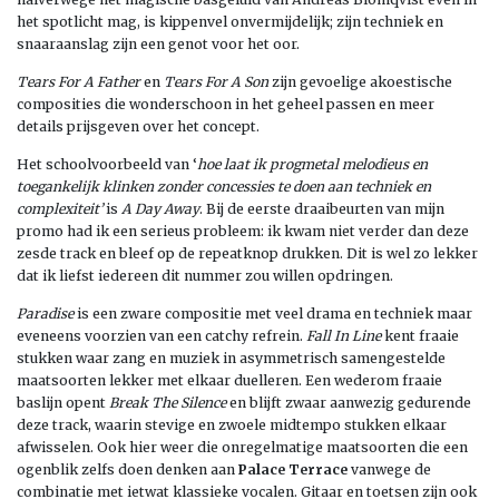
het spotlicht mag, is kippenvel onvermijdelijk; zijn techniek en
snaaraanslag zijn een genot voor het oor.
Tears For A Father
en
Tears For A Son
zijn gevoelige akoestische
composities die wonderschoon in het geheel passen en meer
details prijsgeven over het concept.
Het schoolvoorbeeld van ‘
hoe laat ik progmetal melodieus en
toegankelijk klinken zonder concessies te doen aan techniek en
complexiteit’
is
A Day Away
. Bij de eerste draaibeurten van mijn
promo had ik een serieus probleem: ik kwam niet verder dan deze
zesde track en bleef op de repeatknop drukken. Dit is wel zo lekker
dat ik liefst iedereen dit nummer zou willen opdringen.
Paradise
is een zware compositie met veel drama en techniek maar
eveneens voorzien van een catchy refrein.
Fall In Line
kent fraaie
stukken waar zang en muziek in asymmetrisch samengestelde
maatsoorten lekker met elkaar duelleren. Een wederom fraaie
baslijn opent
Break The Silence
en blijft zwaar aanwezig gedurende
deze track, waarin stevige en zwoele midtempo stukken elkaar
afwisselen. Ook hier weer die onregelmatige maatsoorten die een
ogenblik zelfs doen denken aan
Palace Terrace
vanwege de
combinatie met ietwat klassieke vocalen. Gitaar en toetsen zijn ook