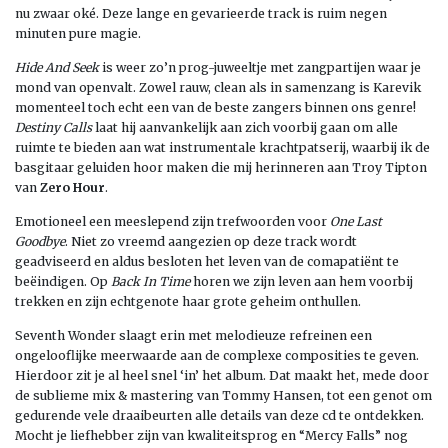
nu zwaar oké. Deze lange en gevarieerde track is ruim negen
minuten pure magie.
Hide And Seek
is weer zo’n prog-juweeltje met zangpartijen waar je
mond van openvalt. Zowel rauw, clean als in samenzang is Karevik
momenteel toch echt een van de beste zangers binnen ons genre!
Destiny Calls
laat hij aanvankelijk aan zich voorbij gaan om alle
ruimte te bieden aan wat instrumentale krachtpatserij, waarbij ik de
basgitaar geluiden hoor maken die mij herinneren aan Troy Tipton
van
Zero Hour
.
Emotioneel een meeslepend zijn trefwoorden voor
One Last
Goodbye
. Niet zo vreemd aangezien op deze track wordt
geadviseerd en aldus besloten het leven van de comapatiënt te
beëindigen. Op
Back In Time
horen we zijn leven aan hem voorbij
trekken en zijn echtgenote haar grote geheim onthullen.
Seventh Wonder slaagt erin met melodieuze refreinen een
ongelooflijke meerwaarde aan de complexe composities te geven.
Hierdoor zit je al heel snel ‘in’ het album. Dat maakt het, mede door
de sublieme mix & mastering van Tommy Hansen, tot een genot om
gedurende vele draaibeurten alle details van deze cd te ontdekken.
Mocht je liefhebber zijn van kwaliteitsprog en “Mercy Falls” nog