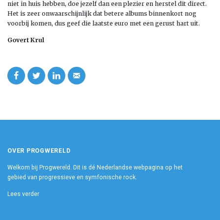
niet in huis hebben, doe jezelf dan een plezier en herstel dit direct.
Het is zeer onwaarschijnlijk dat betere albums binnenkort nog
voorbij komen, dus geef die laatste euro met een gerust hart uit.
Govert Krul
OVER PROGWERELD
Welkom bij Progwereld. Dit is dé Nederlandse webpagina op het
gebied van progressieve en symfonische rock.
Lees verder