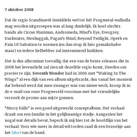
7 oktober 2008
Dat de regio Scandinavië inmiddels wel tot hét Progmetal-walhalla
mag worden uitgeroepen was al lang duidelijk. Ik hoef slechts
bands als Circus Maximus, Andromeda, Mind’s Eye, Evergrey,
Darkwater, Meshuggah, Pagan’s Mind, Beyond Twilight, Opeth en
Pain Of Salvation te noemen (en dan stop ik hier gemakshalve
maar) en iedere liefhebber zal instemmend knikken.
Het is dus allerminst toevallig dat een van de beste releases die in
2008 het levenslicht zal zien uit dezelfde regio komt, Zweden om
precies te zijn.
Seventh Wonder
had in 2006 met “Waiting In The
Wings” al een dijk van een album uitgebracht, dus vanaf het moment
dat bekend werd dat men zwanger was van nieuw werk, kroop ik in
de e-mail van onze Progwereld voorman met het vriendelijke
verzoek de promo aan mij te gunnen.
“Mercy Falls” is een goed uitgewerkt conceptalbum. Het verhaal
draait om een familie in het gelijknamige stadje. Aangezien het
nogal wat details bevat, beperk ik mij hier tot de hoofdlijn van het
verhaal. Voor wie meer in detail wil treden raad ik een bezoekje aan
het
label
van de band.