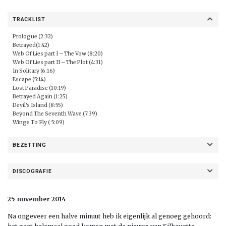
TRACKLIST
Prologue (2:32)
Betrayed(1:42)
Web Of Lies part I – The Vow (8:20)
Web Of Lies part II – The Plot (4:31)
In Solitary (6:16)
Escape (5:14)
Lost Paradise (10:19)
Betrayed Again (1:25)
Devil's Island (8:55)
Beyond The Seventh Wave (7:39)
Wings To Fly ( 5:09)
BEZETTING
DISCOGRAFIE
25 november 2014
Na ongeveer een halve minuut heb ik eigenlijk al genoeg gehoord: