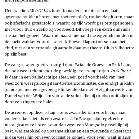
met tempowisselingen.
Het tweeluik
Web Of Lies
klokt bijna dertien minuten en laat
uptempo stukken horen, met toetsensolo’s, ronkende gitaren, maar
ook sferische gitaarsolo’s, waarbij op tijd wordt gas teruggenomen,
met viool, fluit en cello bij voorbeeld. Dit voegt een extra dimensie
toe aan het geheel. Waarom maakt niemand me eigenlijk midden in
de nacht wakker voor de weet ik hoeveel lagen toetsen aan het
eind, met een snerpende gitaarsolo daar overheen? Dit is Silhouette
op zijn best!
De zang is weer goed verzorgd door Brian de Graeve en Erik Laan,
die ook weer tekent voor de geweldige toetsenpartijen.
In Solitary
is daar, in een balladachtige sfeer, een goed voorbeeld van, met
weer zo’n weergaloze gitaar-toetsencombinatie, die eindigt in kalm
pianospel met een gevoelig klinkende klarinet. Het gitaarwerk van
Daniel van der Weijde en vooral de solo’s die hij rondstrooit zijn om
door een ringetje te halen.
De accenten op deze cd zijn soms zwaarder dan voorheen, maar
voelen zeker niet als een zware last. In Escape zijn regelrechte
metalgitaren te horen, waar dan weer een Moogsolo geweldig bij
past. Wat getokkel op Spaanse gitaar en een zwevende orkestratie
is dan weer fijn om even tot rust te komen. Voor even, want in
Lost