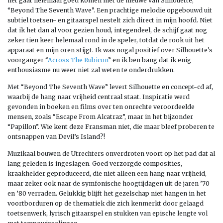
het gaat helemaal goed komen met de nieuwe van Silhouette,
“Beyond The Seventh Wave”. Een prachtige melodie opgebouwd uit
subtiel toetsen- en gitaarspel nestelt zich direct in mijn hoofd. Niet
dat ik het dan al voor gezien houd, integendeel, de schijf gaat nog
zeker tien keer helemaal rond in de speler, totdat de rook uit het
apparaat en mijn oren stijgt. Ik was nogal positief over Silhouette’s
voorganger “
Across The Rubicon
” en ik ben bang dat ik enig
enthousiasme nu weer niet zal weten te onderdrukken.
Met “Beyond The Seventh Wave” levert Silhouette en concept-cd af,
waarbij de hang naar vrijheid centraal staat. Inspiratie werd
gevonden in boeken en films over ten onrechte veroordeelde
mensen, zoals “Escape From Alcatraz”, maar in het bijzonder
“Papillon”. Wie kent deze Fransman niet, die maar bleef proberen te
ontsnappen van Devil’s Island?!
Muzikaal bouwen de Utrechters onverdroten voort op het pad dat al
lang geleden is ingeslagen. Goed verzorgde composities,
kraakhelder geproduceerd, die niet alleen een hang naar vrijheid,
maar zeker ook naar de symfonische hoogtijdagen uit de jaren ’70
en ’80 verraden. Gelukkig blijft het gezelschap niet hangen in het
voortborduren op de thematiek die zich kenmerkt door gelaagd
toetsenwerk, lyrisch gitaarspel en stukken van epische lengte vol