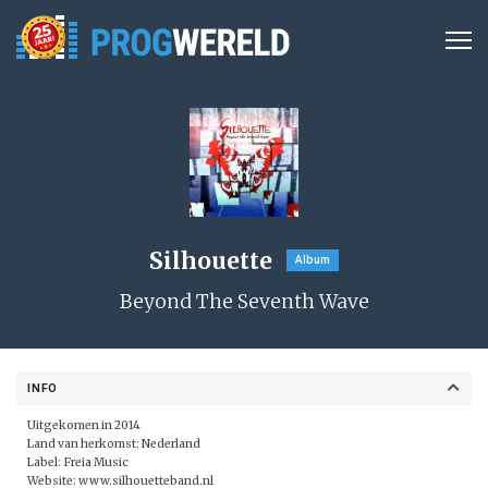
Silhouette
Album
Beyond The Seventh Wave
INFO
Uitgekomen in 2014
Land van herkomst: Nederland
Label:
Freia Music
Website:
www.silhouetteband.nl