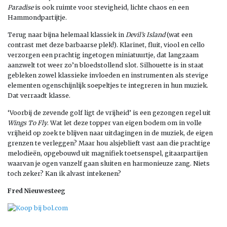
Paradise
is ook ruimte voor stevigheid, lichte chaos en een
Hammondpartijtje.
Terug naar bijna helemaal klassiek in
Devil’s Island
(wat een
contrast met deze barbaarse plek!). Klarinet, fluit, viool en cello
verzorgen een prachtig ingetogen miniatuurtje, dat langzaam
aanzwelt tot weer zo’n bloedstollend slot. Silhouette is in staat
gebleken zowel klassieke invloeden en instrumenten als stevige
elementen ogenschijnlijk soepeltjes te integreren in hun muziek.
Dat verraadt klasse.
‘Voorbij de zevende golf ligt de vrijheid’ is een gezongen regel uit
Wings To Fly
. Wat let deze topper van eigen bodem om in volle
vrijheid op zoek te blijven naar uitdagingen in de muziek, de eigen
grenzen te verleggen? Maar hou alsjeblieft vast aan die prachtige
melodieën, opgebouwd uit magnifiek toetsenspel, gitaarpartijen
waarvan je ogen vanzelf gaan sluiten en harmonieuze zang. Niets
toch zeker? Kan ik alvast intekenen?
Fred Nieuwesteeg