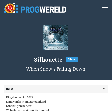
Silhouette
Album
When Snow's Falling Down
INFO
Uitgekomen in: 2013
Land van herkomst: Nederland
Label: Eigen beheer
Website:
www.silhouetteband.nl