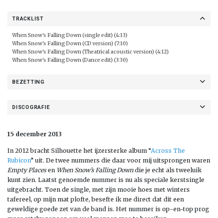
TRACKLIST
When Snow's Falling Down (single edit) (4:13)
When Snow's Falling Down (CD version) (7:10)
When Snow's Falling Down (Theatrical acoustic version) (4:12)
When Snow's Falling Down (Dance edit) (3:30)
BEZETTING
DISCOGRAFIE
15 december 2013
In 2012 bracht Silhouette het ijzersterke album “
Across The
Rubicon
” uit. De twee nummers die daar voor mij uitsprongen waren
Empty Places
en
When Snow’s Falling Down
die je echt als tweeluik
kunt zien. Laatst genoemde nummer is nu als speciale kerstsingle
uitgebracht. Toen de single, met zijn mooie hoes met winters
tafereel, op mijn mat plofte, besefte ik me direct dat dit een
geweldige goede zet van de band is. Het nummer is op-en-top prog