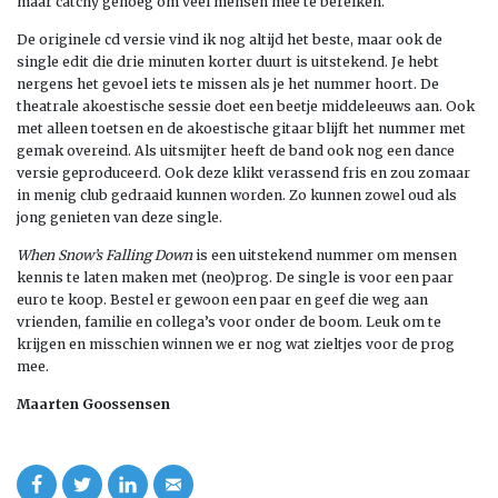
maar catchy genoeg om veel mensen mee te bereiken.
De originele cd versie vind ik nog altijd het beste, maar ook de
single edit die drie minuten korter duurt is uitstekend. Je hebt
nergens het gevoel iets te missen als je het nummer hoort. De
theatrale akoestische sessie doet een beetje middeleeuws aan. Ook
met alleen toetsen en de akoestische gitaar blijft het nummer met
gemak overeind. Als uitsmijter heeft de band ook nog een dance
versie geproduceerd. Ook deze klikt verassend fris en zou zomaar
in menig club gedraaid kunnen worden. Zo kunnen zowel oud als
jong genieten van deze single.
When Snow’s Falling Down
is een uitstekend nummer om mensen
kennis te laten maken met (neo)prog. De single is voor een paar
euro te koop. Bestel er gewoon een paar en geef die weg aan
vrienden, familie en collega’s voor onder de boom. Leuk om te
krijgen en misschien winnen we er nog wat zieltjes voor de prog
mee.
Maarten Goossensen