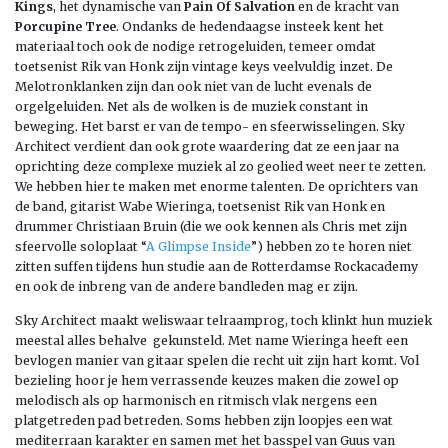
Kings
, het dynamische van
Pain Of Salvation
en de kracht van
Porcupine Tree
. Ondanks de hedendaagse insteek kent het
materiaal toch ook de nodige retrogeluiden, temeer omdat
toetsenist Rik van Honk zijn vintage keys veelvuldig inzet. De
Melotronklanken zijn dan ook niet van de lucht evenals de
orgelgeluiden. Net als de wolken is de muziek constant in
beweging. Het barst er van de tempo- en sfeerwisselingen. Sky
Architect verdient dan ook grote waardering dat ze een jaar na
oprichting deze complexe muziek al zo geolied weet neer te zetten.
We hebben hier te maken met enorme talenten. De oprichters van
de band, gitarist Wabe Wieringa, toetsenist Rik van Honk en
drummer Christiaan Bruin (die we ook kennen als Chris met zijn
sfeervolle soloplaat “
A Glimpse Inside
”) hebben zo te horen niet
zitten suffen tijdens hun studie aan de Rotterdamse Rockacademy
en ook de inbreng van de andere bandleden mag er zijn.
Sky Architect maakt weliswaar telraamprog, toch klinkt hun muziek
meestal alles behalve gekunsteld. Met name Wieringa heeft een
bevlogen manier van gitaar spelen die recht uit zijn hart komt. Vol
bezieling hoor je hem verrassende keuzes maken die zowel op
melodisch als op harmonisch en ritmisch vlak nergens een
platgetreden pad betreden. Soms hebben zijn loopjes een wat
mediterraan karakter en samen met het basspel van Guus van