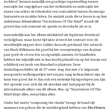
Architect’ kennen namelijk een prachtige tegenstelling tussen
enerzijds het ongrijpbare van het wolkendek en anderzijds het
exacte van achter de tekentafel, een contradictie tussen dromerige
fantasieën en strakke feiten. De muziek zoals die te horen is op hun
ambitieuze debuutalbum “Excavations Of The Mind” straalt dit
gevoel dan ook constant uit, speels en doordacht als ze is.
Aanvankelijk was het album uitsluitend als legitieme download
verkrijgbaar, maar korte tijd later al werd het contract voor de
wereldwijde uitgave door Galileo Records getekend. Het artwork
van Mark Wilkinson dat goed bij het conceptmatige van de plaat
past geeft de cd een fris en eigentijds aanzien. De bandleden
hebben het wijselijk niet in hun hoofd gehaald om op het hoesje een
schilderij van Jacob van Ruysdael te plaatsen. Deze
e
landschapsschilder uit de 17
eeuw mag dan met z’n imposant
neergezette wolkenpartijen wel een pur sang luchtarchitect zijn, de
kans was groot dat er dan ook een molentje bij ingeslopen zou zijn.
Het spreekt voor zich dat dit absoluut niet had gepast bij de
internationale allure van dit album. Nee, op “Excavations Of The
Mind klopt alles, nou ja bijna alles.
Onder het motto ‘composing the clouds’ brengt de band vijf
nummers ten gehore die de weelderigheid hebben van
The Flower