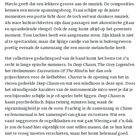
Mierlo geeft dat een lekkere groove aan de muziek. De composities
kennen een mooie spanningsboog. Fraai schijnt op de juiste
momenten een portie licht door de toch wel wat donkere muziek.
Als ware luchtarchitecten zijn daar passages met akoestische gitaar
en sprankelende vleugel. Ook de zang komt altijd op het gewenste
moment. Tom Luchies heeft een aangename stem. Zijn klank is niet
al te spectaculair, maar dat lijzige randje van hem is buitengewoon
prettig evenals de samenzang die een mooie melancholie heeft.
Het collectieve gedachtegoed van de band komt het beste tot z’n
recht in lange epische nummers. In
Deep Chasm
, The
Grey Legend
en
het titelnummer
Excavations Of The Mind
is het dan ook
prijsschieten voor de liefhebber.
Charter
is de opening van het in
vieren gedeelde
Deep Chasm
en wat een windhoos is deze epic. Door
het uitnodigende karakter van de instrumentale intro weet je dat je
een bijzonder schijfje in je cd-speler hebt liggen.
Deep Chasm
is
haast psychedelisch. Bijna twintig minuten lang waait de
eigenzinnigheid je om de oren. Prachtig is de samenzang in
Chime
en fenomenaal is het samenspel van gitaar en toetsen. Wat een
vaart suggereren de orgelklanken en wat gaat Wieringa uit z’n dak.
Je zou de band hier eigenlijk tot rust willen manen, dat ze hun kruit
niet te vroeg moeten verschieten, maar het komt helemaal goed.