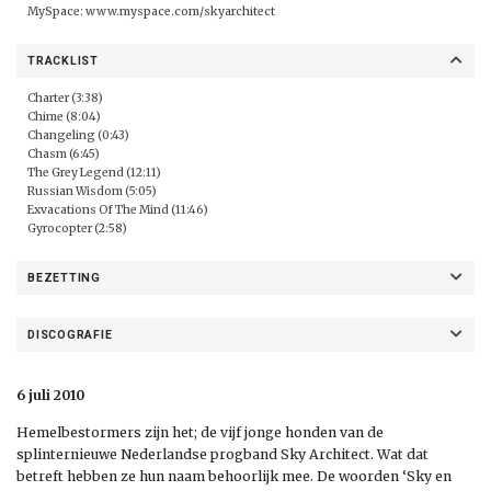
MySpace:
www.myspace.com/skyarchitect
TRACKLIST
Charter (3:38)
Chime (8:04)
Changeling (0:43)
Chasm (6:45)
The Grey Legend (12:11)
Russian Wisdom (5:05)
Exvacations Of The Mind (11:46)
Gyrocopter (2:58)
BEZETTING
DISCOGRAFIE
6 juli 2010
Hemelbestormers zijn het; de vijf jonge honden van de
splinternieuwe Nederlandse progband Sky Architect. Wat dat
betreft hebben ze hun naam behoorlijk mee. De woorden ‘Sky en