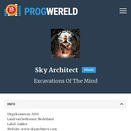
Sky Architect
Album
Excavations Of The Mind
INFO
Uitgekomen in: 2010
Land van herkomst: Nederland
Label:
Galileo
Website:
www.skyarchitect.com