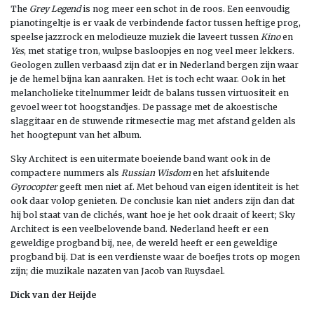
The
Grey Legend
is nog meer een schot in de roos. Een eenvoudig
pianotingeltje is er vaak de verbindende factor tussen heftige prog,
speelse jazzrock en melodieuze muziek die laveert tussen
Kino
en
Yes
, met statige tron, wulpse basloopjes en nog veel meer lekkers.
Geologen zullen verbaasd zijn dat er in Nederland bergen zijn waar
je de hemel bijna kan aanraken. Het is toch echt waar. Ook in het
melancholieke titelnummer leidt de balans tussen virtuositeit en
gevoel weer tot hoogstandjes. De passage met de akoestische
slaggitaar en de stuwende ritmesectie mag met afstand gelden als
het hoogtepunt van het album.
Sky Architect is een uitermate boeiende band want ook in de
compactere nummers als
Russian Wisdom
en het afsluitende
Gyrocopter
geeft men niet af. Met behoud van eigen identiteit is het
ook daar volop genieten. De conclusie kan niet anders zijn dan dat
hij bol staat van de clichés, want hoe je het ook draait of keert; Sky
Architect is een veelbelovende band. Nederland heeft er een
geweldige progband bij, nee, de wereld heeft er een geweldige
progband bij. Dat is een verdienste waar de boefjes trots op mogen
zijn; die muzikale nazaten van Jacob van Ruysdael.
Dick van der Heijde