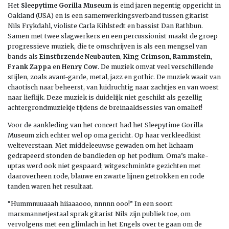
Het
Sleepytime Gorilla Museum
is eind jaren negentig opgericht in
Oakland (USA) en is een samenwerkingsverband tussen gitarist
Nils Frykdahl, violiste Carla Kihlstedt en bassist Dan Rathbun.
Samen met twee slagwerkers en een percussionist maakt de groep
progressieve muziek, die te omschrijven is als een mengsel van
bands als
Einstürzende Neubauten
,
King Crimson
,
Rammstein
,
Frank Zappa
en
Henry Cow
. De muziek omvat veel verschillende
stijlen, zoals avant-garde, metal, jazz en gothic. De muziek waait van
chaotisch naar beheerst, van luidruchtig naar zachtjes en van woest
naar lieflijk. Deze muziek is duidelijk niet geschikt als gezellig
achtergrondmuziekje tijdens de breinaaldsessies van omalief!
Voor de aankleding van het concert had het Sleepytime Gorilla
Museum zich echter wel op oma gericht. Op haar verkleedkist
welteverstaan. Met middeleeuwse gewaden om het lichaam
gedrapeerd stonden de bandleden op het podium. Oma’s make-
uptas werd ook niet gespaard; witgeschminkte gezichten met
daaroverheen rode, blauwe en zwarte lijnen getrokken en rode
tanden waren het resultaat.
“Hummnuuaaah hiiaaaooo, nnnnn ooo!” In een soort
marsmannetjestaal sprak gitarist Nils zijn publiek toe, om
vervolgens met een glimlach in het Engels over te gaan om de