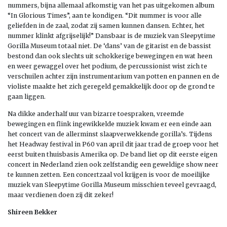
nummers, bijna allemaal afkomstig van het pas uitgekomen album
“In Glorious Times”, aan te kondigen. “Dit nummer is voor alle
geliefden in de zaal, zodat zij samen kunnen dansen. Echter, het
nummer klinkt afgrijselijk!” Dansbaar is de muziek van Sleepytime
Gorilla Museum totaal niet. De ‘dans’ van de gitarist en de bassist
bestond dan ook slechts uit schokkerige bewegingen en wat heen
en weer gewaggel over het podium, de percussionist wist zich te
verschuilen achter zijn instrumentarium van potten en pannen en de
violiste maakte het zich geregeld gemakkelijk door op de grond te
gaan liggen.
Na dikke anderhalf uur van bizarre toespraken, vreemde
bewegingen en flink ingewikkelde muziek kwam er een einde aan
het concert van de allerminst slaapverwekkende gorilla’s. Tijdens
het Headway festival in P60 van april dit jaar trad de groep voor het
eerst buiten thuisbasis Amerika op. De band liet op dit eerste eigen
concert in Nederland zien ook zelfstandig een geweldige show neer
te kunnen zetten. Een concertzaal vol krijgen is voor de moeilijke
muziek van Sleepytime Gorilla Museum misschien teveel gevraagd,
maar verdienen doen zij dit zeker!
Shireen Bekker