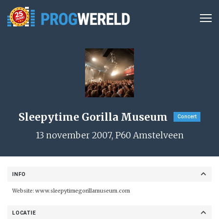
Sleepytime Gorilla Museum
Concert
13 november 2007, P60 Amstelveen
INFO
Website:
www.sleepytimegorillamuseum.com
LOCATIE