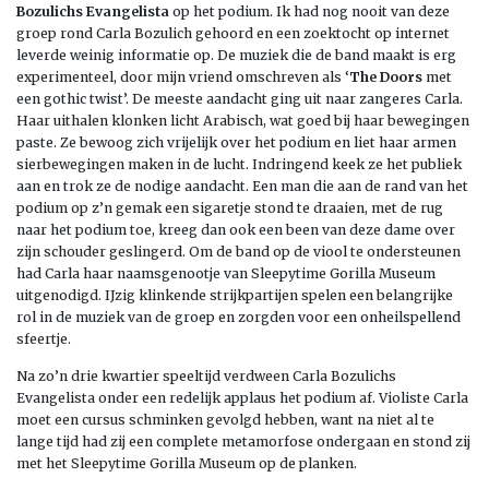
Bozulichs Evangelista
op het podium. Ik had nog nooit van deze
groep rond Carla Bozulich gehoord en een zoektocht op internet
leverde weinig informatie op. De muziek die de band maakt is erg
experimenteel, door mijn vriend omschreven als ‘
The Doors
met
een gothic twist’. De meeste aandacht ging uit naar zangeres Carla.
Haar uithalen klonken licht Arabisch, wat goed bij haar bewegingen
paste. Ze bewoog zich vrijelijk over het podium en liet haar armen
sierbewegingen maken in de lucht. Indringend keek ze het publiek
aan en trok ze de nodige aandacht. Een man die aan de rand van het
podium op z’n gemak een sigaretje stond te draaien, met de rug
naar het podium toe, kreeg dan ook een been van deze dame over
zijn schouder geslingerd. Om de band op de viool te ondersteunen
had Carla haar naamsgenootje van Sleepytime Gorilla Museum
uitgenodigd. IJzig klinkende strijkpartijen spelen een belangrijke
rol in de muziek van de groep en zorgden voor een onheilspellend
sfeertje.
Na zo’n drie kwartier speeltijd verdween Carla Bozulichs
Evangelista onder een redelijk applaus het podium af. Violiste Carla
moet een cursus schminken gevolgd hebben, want na niet al te
lange tijd had zij een complete metamorfose ondergaan en stond zij
met het Sleepytime Gorilla Museum op de planken.