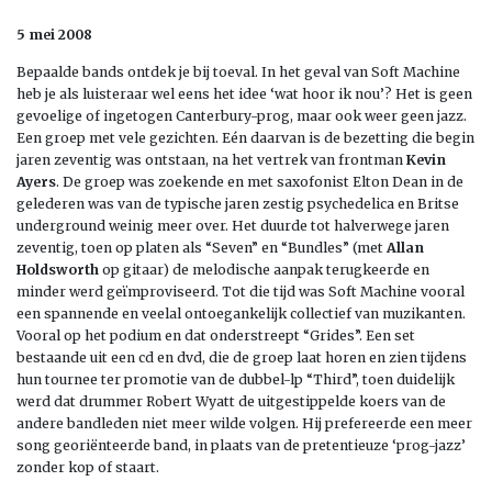
5 mei 2008
Bepaalde bands ontdek je bij toeval. In het geval van Soft Machine
heb je als luisteraar wel eens het idee ‘wat hoor ik nou’? Het is geen
gevoelige of ingetogen Canterbury-prog, maar ook weer geen jazz.
Een groep met vele gezichten. Eén daarvan is de bezetting die begin
jaren zeventig was ontstaan, na het vertrek van frontman
Kevin
Ayers
. De groep was zoekende en met saxofonist Elton Dean in de
gelederen was van de typische jaren zestig psychedelica en Britse
underground weinig meer over. Het duurde tot halverwege jaren
zeventig, toen op platen als “Seven” en “Bundles” (met
Allan
Holdsworth
op gitaar) de melodische aanpak terugkeerde en
minder werd geïmproviseerd. Tot die tijd was Soft Machine vooral
een spannende en veelal ontoegankelijk collectief van muzikanten.
Vooral op het podium en dat onderstreept “Grides”. Een set
bestaande uit een cd en dvd, die de groep laat horen en zien tijdens
hun tournee ter promotie van de dubbel-lp “Third”, toen duidelijk
werd dat drummer Robert Wyatt de uitgestippelde koers van de
andere bandleden niet meer wilde volgen. Hij prefereerde een meer
song georiënteerde band, in plaats van de pretentieuze ‘prog-jazz’
zonder kop of staart.