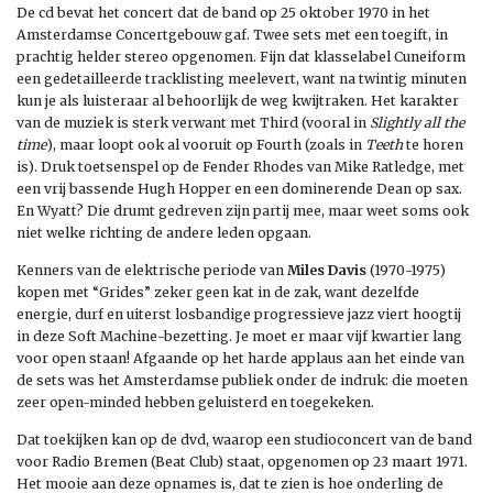
De cd bevat het concert dat de band op 25 oktober 1970 in het
Amsterdamse Concertgebouw gaf. Twee sets met een toegift, in
prachtig helder stereo opgenomen. Fijn dat klasselabel Cuneiform
een gedetailleerde tracklisting meelevert, want na twintig minuten
kun je als luisteraar al behoorlijk de weg kwijtraken. Het karakter
van de muziek is sterk verwant met Third (vooral in
Slightly all the
time
), maar loopt ook al vooruit op Fourth (zoals in
Teeth
te horen
is). Druk toetsenspel op de Fender Rhodes van Mike Ratledge, met
een vrij bassende Hugh Hopper en een dominerende Dean op sax.
En Wyatt? Die drumt gedreven zijn partij mee, maar weet soms ook
niet welke richting de andere leden opgaan.
Kenners van de elektrische periode van
Miles Davis
(1970-1975)
kopen met “Grides” zeker geen kat in de zak, want dezelfde
energie, durf en uiterst losbandige progressieve jazz viert hoogtij
in deze Soft Machine-bezetting. Je moet er maar vijf kwartier lang
voor open staan! Afgaande op het harde applaus aan het einde van
de sets was het Amsterdamse publiek onder de indruk: die moeten
zeer open-minded hebben geluisterd en toegekeken.
Dat toekijken kan op de dvd, waarop een studioconcert van de band
voor Radio Bremen (Beat Club) staat, opgenomen op 23 maart 1971.
Het mooie aan deze opnames is, dat te zien is hoe onderling de