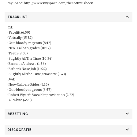
MySpace:
http://www.myspace.com/thesoftmusheen
TRACKLIST
Cd:
· Facelift (6:59)
· Virtually (15:34)
· Out-bloody-rageous (8:12)
· Neo-Caliban grides (10:12)
· Teeth (8:03)
· Slightly All The Time (10:34)
· Eamonn Andrews (1:36)
· Esther's Nose Job (11:22)
· Slightly All The Time / Noisette (6:43)
Dvd:
· Neo-Caliban Grides (5:16)
· Out-bloody-rageous (6:57)
· Robert Wyatt's Vocal · Improvisation (2:22)
· All White (4:25)
BEZETTING
DISCOGRAFIE