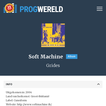
Soft Machine
Album
Grides
INFO
Uitgekomen in: 2006
Land van herkomst: Groot-Brittanië
Label:
Cuneiform
Website:
http://www.softmachine.tk/