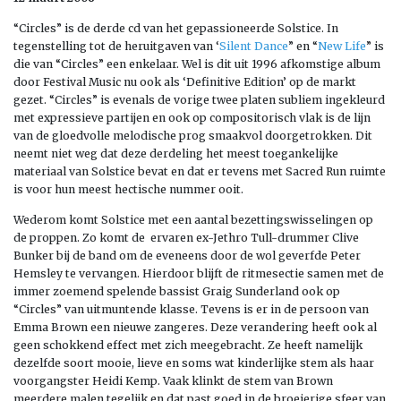
“Circles” is de derde cd van het gepassioneerde Solstice. In
tegenstelling tot de heruitgaven van ‘
Silent Dance
” en “
New Life
” is
die van “Circles” een enkelaar. Wel is dit uit 1996 afkomstige album
door Festival Music nu ook als ‘Definitive Edition’ op de markt
gezet. “Circles” is evenals de vorige twee platen subliem ingekleurd
met expressieve partijen en ook op compositorisch vlak is de lijn
van de gloedvolle melodische prog smaakvol doorgetrokken. Dit
neemt niet weg dat deze derdeling het meest toegankelijke
materiaal van Solstice bevat en dat er tevens met Sacred Run ruimte
is voor hun meest hectische nummer ooit.
Wederom komt Solstice met een aantal bezettingswisselingen op
de proppen. Zo komt de ervaren ex-Jethro Tull-drummer Clive
Bunker bij de band om de eveneens door de wol geverfde Peter
Hemsley te vervangen. Hierdoor blijft de ritmesectie samen met de
immer zoemend spelende bassist Graig Sunderland ook op
“Circles” van uitmuntende klasse. Tevens is er in de persoon van
Emma Brown een nieuwe zangeres. Deze verandering heeft ook al
geen schokkend effect met zich meegebracht. Ze heeft namelijk
dezelfde soort mooie, lieve en soms wat kinderlijke stem als haar
voorgangster Heidi Kemp. Vaak klinkt de stem van Brown
meerdere malen tegelijk en dat past goed in de broeierige sfeer van