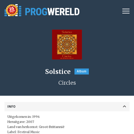
Solstice
Album
Circles
INFO
Uitgekomen in: 1996
Heruitgave: 2007
Land van herkomst: Groot-Brittannië
Label:
Festival Music