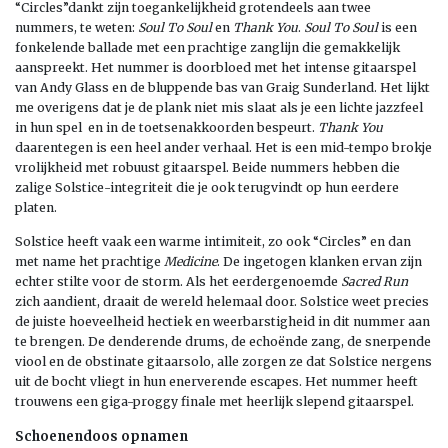
“Circles”dankt zijn toegankelijkheid grotendeels aan twee
nummers, te weten:
Soul To Soul
en
Thank You
.
Soul To Soul
is een
fonkelende ballade met een prachtige zanglijn die gemakkelijk
aanspreekt. Het nummer is doorbloed met het intense gitaarspel
van Andy Glass en de bluppende bas van Graig Sunderland. Het lijkt
me overigens dat je de plank niet mis slaat als je een lichte jazzfeel
in hun spel en in de toetsenakkoorden bespeurt.
Thank You
daarentegen is een heel ander verhaal. Het is een mid-tempo brokje
vrolijkheid met robuust gitaarspel. Beide nummers hebben die
zalige Solstice-integriteit die je ook terugvindt op hun eerdere
platen.
Solstice heeft vaak een warme intimiteit, zo ook “Circles” en dan
met name het prachtige
Medicine
. De ingetogen klanken ervan zijn
echter stilte voor de storm. Als het eerdergenoemde
Sacred Run
zich aandient, draait de wereld helemaal door. Solstice weet precies
de juiste hoeveelheid hectiek en weerbarstigheid in dit nummer aan
te brengen. De denderende drums, de echoënde zang, de snerpende
viool en de obstinate gitaarsolo, alle zorgen ze dat Solstice nergens
uit de bocht vliegt in hun enerverende escapes. Het nummer heeft
trouwens een giga-proggy finale met heerlijk slepend gitaarspel.
Schoenendoos opnamen