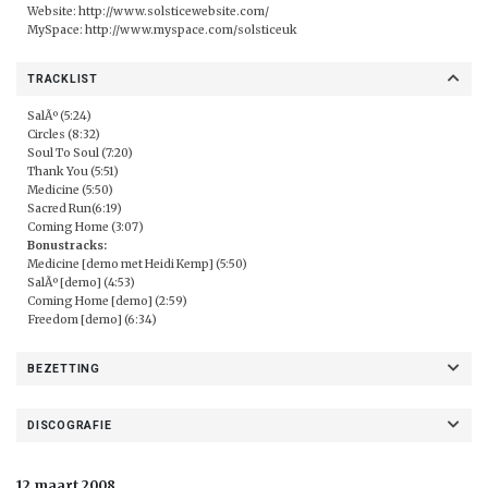
Website:
http://www.solsticewebsite.com/
MySpace:
http://www.myspace.com/solsticeuk
TRACKLIST
SalÃº (5:24)
Circles (8:32)
Soul To Soul (7:20)
Thank You (5:51)
Medicine (5:50)
Sacred Run(6:19)
Coming Home (3:07)
Bonustracks:
Medicine [demo met Heidi Kemp] (5:50)
SalÃº [demo] (4:53)
Coming Home [demo] (2:59)
Freedom [demo] (6:34)
BEZETTING
DISCOGRAFIE
12 maart 2008