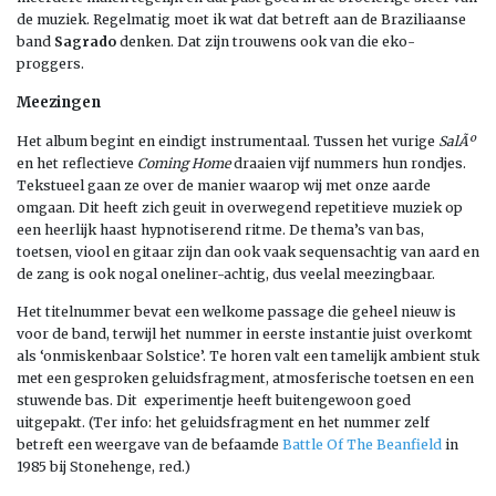
de muziek. Regelmatig moet ik wat dat betreft aan de Braziliaanse
band
Sagrado
denken. Dat zijn trouwens ook van die eko-
proggers.
Meezingen
Het album begint en eindigt instrumentaal. Tussen het vurige
SalÃº
en het reflectieve
Coming Home
draaien vijf nummers hun rondjes.
Tekstueel gaan ze over de manier waarop wij met onze aarde
omgaan. Dit heeft zich geuit in overwegend repetitieve muziek op
een heerlijk haast hypnotiserend ritme. De thema’s van bas,
toetsen, viool en gitaar zijn dan ook vaak sequensachtig van aard en
de zang is ook nogal oneliner-achtig, dus veelal meezingbaar.
Het titelnummer bevat een welkome passage die geheel nieuw is
voor de band, terwijl het nummer in eerste instantie juist overkomt
als ‘onmiskenbaar Solstice’. Te horen valt een tamelijk ambient stuk
met een gesproken geluidsfragment, atmosferische toetsen en een
stuwende bas. Dit experimentje heeft buitengewoon goed
uitgepakt. (Ter info: het geluidsfragment en het nummer zelf
betreft een weergave van de befaamde
Battle Of The Beanfield
in
1985 bij Stonehenge, red.)