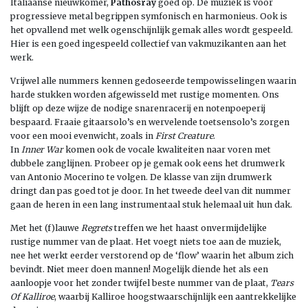
Italiaanse nieuwkomer,
Pathosray
goed op. De muziek is voor
progressieve metal begrippen symfonisch en harmonieus. Ook is
het opvallend met welk ogenschijnlijk gemak alles wordt gespeeld.
Hier is een goed ingespeeld collectief van vakmuzikanten aan het
werk.
Vrijwel alle nummers kennen gedoseerde tempowisselingen waarin
harde stukken worden afgewisseld met rustige momenten. Ons
blijft op deze wijze de nodige snarenracerij en notenpoeperij
bespaard. Fraaie gitaarsolo’s en wervelende toetsensolo’s zorgen
voor een mooi evenwicht, zoals in
First Creature
.
In
Inner War
komen ook de vocale kwaliteiten naar voren met
dubbele zanglijnen. Probeer op je gemak ook eens het drumwerk
van Antonio Mocerino te volgen. De klasse van zijn drumwerk
dringt dan pas goed tot je door. In het tweede deel van dit nummer
gaan de heren in een lang instrumentaal stuk helemaal uit hun dak.
Met het (f)lauwe
Regrets
treffen we het haast onvermijdelijke
rustige nummer van de plaat. Het voegt niets toe aan de muziek,
nee het werkt eerder verstorend op de ‘flow’ waarin het album zich
bevindt. Niet meer doen mannen! Mogelijk diende het als een
aanloopje voor het zonder twijfel beste nummer van de plaat,
Tears
Of Kalliroe
, waarbij Kalliroe hoogstwaarschijnlijk een aantrekkelijke