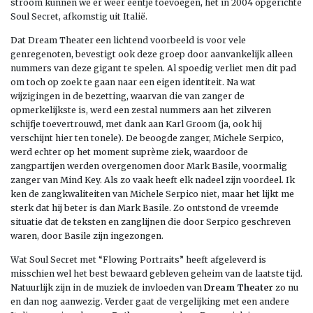
stroom kunnen we er weer eentje toevoegen, het in 2004 opgerichte
Soul Secret, afkomstig uit Italië.
Dat Dream Theater een lichtend voorbeeld is voor vele
genregenoten, bevestigt ook deze groep door aanvankelijk alleen
nummers van deze gigant te spelen. Al spoedig verliet men dit pad
om toch op zoek te gaan naar een eigen identiteit. Na wat
wijzigingen in de bezetting, waarvan die van zanger de
opmerkelijkste is, werd een zestal nummers aan het zilveren
schijfje toevertrouwd, met dank aan Karl Groom (ja, ook hij
verschijnt hier ten tonele). De beoogde zanger, Michele Serpico,
werd echter op het moment suprème ziek, waardoor de
zangpartijen werden overgenomen door Mark Basile, voormalig
zanger van Mind Key. Als zo vaak heeft elk nadeel zijn voordeel. Ik
ken de zangkwaliteiten van Michele Serpico niet, maar het lijkt me
sterk dat hij beter is dan Mark Basile. Zo ontstond de vreemde
situatie dat de teksten en zanglijnen die door Serpico geschreven
waren, door Basile zijn ingezongen.
Wat Soul Secret met “Flowing Portraits” heeft afgeleverd is
misschien wel het best bewaard gebleven geheim van de laatste tijd.
Natuurlijk zijn in de muziek de invloeden van
Dream Theater
zo nu
en dan nog aanwezig. Verder gaat de vergelijking met een andere