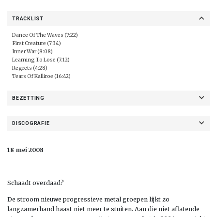
TRACKLIST
Dance Of The Waves (7:22)
First Creature (7:34)
Inner War (8:08)
Learning To Lose (7:12)
Regrets (4:28)
Tears Of Kalliroe (16:42)
BEZETTING
DISCOGRAFIE
18 mei 2008
Schaadt overdaad?
De stroom nieuwe progressieve metal groepen lijkt zo
langzamerhand haast niet meer te stuiten. Aan die niet aflatende