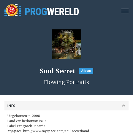
Soul Secret
Album
Flowing Portraits
INFO
Uitgekomen in: 2008
Land van herkomst: Italië
Label:
Progrock Records
MySpace:
http://www.myspace.com/soulsecretband