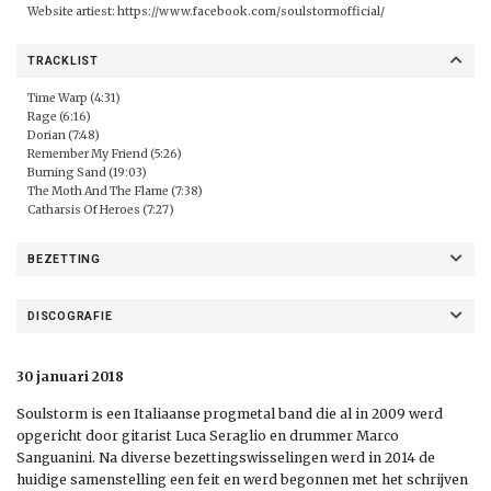
Website artiest:
https://www.facebook.com/soulstormofficial/
TRACKLIST
Time Warp (4:31)
Rage (6:16)
Dorian (7:48)
Remember My Friend (5:26)
Burning Sand (19:03)
The Moth And The Flame (7:38)
Catharsis Of Heroes (7:27)
BEZETTING
DISCOGRAFIE
30 januari 2018
Soulstorm is een Italiaanse progmetal band die al in 2009 werd
opgericht door gitarist Luca Seraglio en drummer Marco
Sanguanini. Na diverse bezettingswisselingen werd in 2014 de
huidige samenstelling een feit en werd begonnen met het schrijven