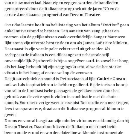
van nieuw materiaal. Naar eigen zeggen worden de bandleden
geïnspireerd door de Italiaanse progrock uit de jaren ’70 en de
eerste Amerikaanse progmetal van
Dream Theater
.
Over dat laatste hoeft na beluistering van het album “Eviction” geen
enkel misverstand te bestaan. Ten aanzien van zang, gitaar en
toetsen zijn de gelijkenissen vaak overduidelijk. Zanger Marcuzzo
lijkt soms zijn uiterste best te doen om als James LaBrie te klinken.
Daarnaast is zijn vocale palet echter veel uitgebreider. Als
rechtgeaarde Italiaan is een dik aangezette theatrale stijl
onvermijdelijk. Zijn bereik is bijna ongeëvenaard. In zowel het hoog
als het laag behoudt hij zijn zeggingskracht, al werkt het sterke
vibrato in het hoog af en toe wel op de zenuwen.
De gitaartechniek en sound is Petrucciaans al lijkt
Guthrie Govan
ook wel als inspiratiebron te hebben gediend. Bij de toetsen hoor je
vooral in de bombastische passages de gelijkenissen door het
gebruik van de vette synth-violen in combinatie met de choir-
sounds. Voor het overige weet toetsenist Boscardin een meer eigen,
lees transparantere, draai aan dit Italiaanse progmetal-idioom te
geven.
Drums en vooral basgitaar zijn minder virtuoos en uitbundig dan bij
Dream Theater. Daardoor blijven de Italianen meer met beide
benen op de grond en worden duizelingwekkende instrumentale