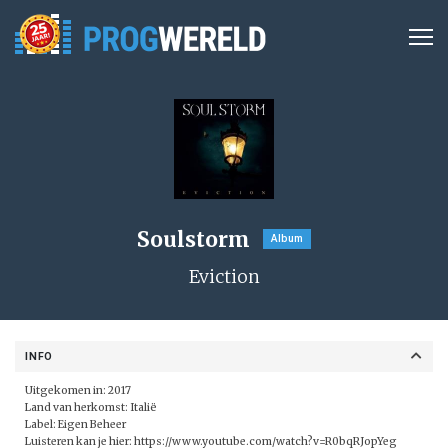
Soulstorm
Album
Eviction
INFO
Uitgekomen in: 2017
Land van herkomst: Italië
Label: Eigen Beheer
Luisteren kan je hier:
https://www.youtube.com/watch?v=R0bqRJopYeg