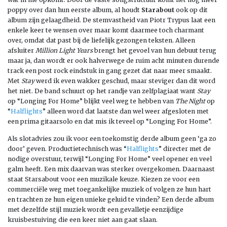
poppy over dan hun eerste album, al houdt
Starabout
ook op dit
album zijn gelaagdheid. De stemvastheid van Piotr Trypus laat een
enkele keer te wensen over maar komt daarmee toch charmant
over, omdat dat past bij de liefelijk gezongen teksten. Alleen
afsluiter
Million Light Years
brengt het gevoel van hun debuut terug
maar ja, dan wordt er ook halverwege de ruim acht minuten durende
track een post rock eindstuk in gang gezet dat naar meer smaakt.
Met
Stay
werd ik even wakker geschud, maar steviger dan dit word
het niet. De band schuurt op het randje van zelfplagiaat want
Stay
op “Longing For Home” blijkt veel weg te hebben van
The Night
op
“
Halflights
” alleen word dat laatste dan wel weer afgesloten met
een prima gitaarsolo en dat mis ik teveel op “Longing For Home”.
Als slotadvies zou ik voor een toekomstig derde album geen ‘ga zo
door’ geven. Productietechnisch was “
Halflights
” directer met de
nodige overstuur, terwijl “Longing For Home” veel opener en veel
galm heeft. Een mix daarvan was sterker overgekomen. Daarnaast
staat Starsabout voor een muzikale keuze. Kiezen ze voor een
commerciële weg met toegankelijke muziek of volgen ze hun hart
en trachten ze hun eigen unieke geluid te vinden? Een derde album
met dezelfde stijl muziek wordt een gevalletje eenzijdige
kruisbestuiving die een keer niet aan gaat slaan.