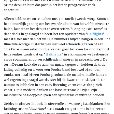
prima debuutalbum dat past in het brede progressive rock
spectrum!
Alleen hebben we nu te maken met een snelle tweede worp. Soms is
het al moeilijk genoeg om het tweede album van hetzelfde niveau te
halen, laat staan het debuut te overtreffen. “Longing For Home” is
daar deels in geslaagd en heeft het ten opzichte van “
Halflights
”
meestal net niet dan net wel. De nummers blijven hangen in een
The
Blue Nile
achtige luisterliedjes met veel echoënde gitaren of een
The Cure
in een relax modus. Zelden gaat het even los of ontspoort
het eventjes, zoals dat op “
Halflights
” in elk nummer wel gebeurde
en de spanning er op verschillende manieren in gebracht werd. De
term Dream Rock die ze aan hun muziek gegeven hebben dekt de
lading volledig en is voor een Poolse band best wel bijzonder,
omdat normaal bij een Poolse productie de metal er in alle kanten
wel ergens ingezaagd wordt. Niet bij dit kwartet uit Bialystok. De
nummers kabbelen in een easy listening vorm van
Airbag
zich
voort. Dit is mede te danken aan bassist Tomek Kryjan. Zijn
melodieuze basloopjes blijven een sympathieke inbreng houden.
Gebleven zijn verder ook de sfeervolle en warme gitaarklanken. Een
kruising tussen ‘
Blue Hotel
’
Cris Isaak
en
Bjorn Riis
is het eerste
wat in me opkomt. Door de vaste songstructuur komt het nog meer