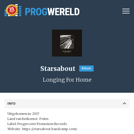
Starsabout
Album
Longing For Home
INFO
Uitgekomen in: 2017
Land van herkomst: Polen
Label:
Progressive Promotion Records
Website:
https://starsabout.bandcamp.com/