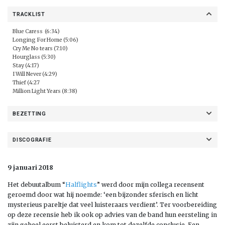
TRACKLIST
Blue Caress (6:34)
Longing For Home (5:06)
Cry Me No tears (7:10)
Hourglass (5:30)
Stay (4:17)
I Will Never (4:29)
Thief (4:27
Million Light Years (8:38)
BEZETTING
DISCOGRAFIE
9 januari 2018
Het debuutalbum “
Halflights
” werd door mijn collega recensent
geroemd door wat hij noemde: ‘een bijzonder sferisch en licht
mysterieus pareltje dat veel luisteraars verdient’. Ter voorbereiding
op deze recensie heb ik ook op advies van de band hun eersteling in
zijn geheel eerst beluisterd en kom tot dezelfde conclusie. Een