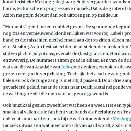
karakteristieke Meshuggah gitaargeluid, vergaarde razendsnel
harde, technische en progressieve muziek. Dat is de grotere lab
Axion mag zijn debuut dan ook uitbrengen op InsideOut.
“Moments” geeft me een dubbel gevoel. De spannende beginda
nog fris en vernieuwend klonken, lijken wat voorbij. Labels p
bandjes die misschien niet helemaal aan de top zitten, alleen m
zijn. Stealing Axion bestaat echter uit uitstekende muzikante
stijl verplichte polyritmes, evenals de (bas)gitaristen. Hard w
en zweverig. De nummers zitten goed in elkaar. Een van de dri
wat aan die van Anadale van
Jolly
doet denken, en ook op de wa
gezien een goede vergelijking. Toch lijkt het alsof de zanger 
halen en ook de ruige zang is niet altijd passend. Door drie zan
gevarieerd geluid, maar de soms naar Death Metal neigende v
de wat hogere stijl die men van het genre gewend is.
Ook muzikaal gezien zweeft het wat heen en weer. Het een typis
smaak zal vallen als je fan bent van bands als
Periphery
en
Tes
ook echt snoeihard zijn, ook bij de wat ruimdenkende
Meshug
muziek uitwaait en wat meer sferisch van aard wordt, zoals in
M