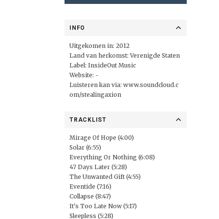
INFO
Uitgekomen in: 2012
Land van herkomst: Verenigde Staten
Label:
InsideOut Music
Website: -
Luisteren kan via:
www.soundcloud.c
om/stealingaxion
TRACKLIST
Mirage Of Hope (4:00)
Solar (6:55)
Everything Or Nothing (6:08)
47 Days Later (5:28)
The Unwanted Gift (4:55)
Eventide (7:16)
Collapse (8:47)
It's Too Late Now (5:17)
Sleepless (5:28)