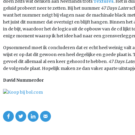
doen zelfs wat denken aan Neerlands trots
Textures
. Het is d
geluid probeert neer te zetten. Bij het nummer
47 Days Later
sch
want het nummer neigt bij vlagen naar de machinale black met
het juist dit nummer dat overtuigt en blijft hangen. Binnen he
in de bijt, waardoor het de logica uit de opbouw van de cd lijkt
enige moment waarop ik het idee had naar een grensverleggend
Opsommend moet ik concluderen dat er echt heel weinig valt 
wijst er op dat dit gewoon een heel degelijke en goede plaat is. T
gevoel dit allemaal al een keer gehoord te hebben.
47 Days Late
de volgende plaat. Hopelijk maken ze dan vaker aparte uitstap
David Nummerdor