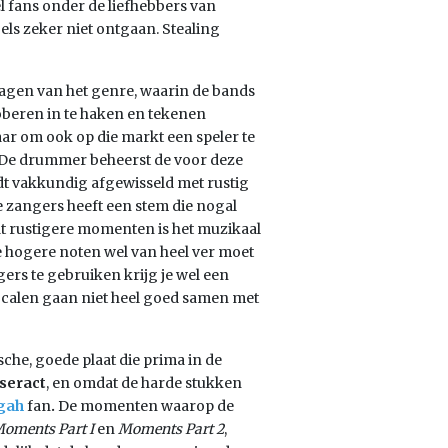
 fans onder de liefhebbers van
els zeker niet ontgaan. Stealing
gen van het genre, waarin de bands
roberen in te haken en tekenen
aar om ook op die markt een speler te
n. De drummer beheerst de voor deze
ordt vakkundig afgewisseld met rustig
e zangers heeft een stem die nogal
t rustigere momenten is het muzikaal
de hogere noten wel van heel ver moet
gers te gebruiken krijg je wel een
ocalen gaan niet heel goed samen met
che, goede plaat die prima in de
seract
, en omdat de harde stukken
gah
fan
.
De momenten waarop de
oments Part I
en
Moments Part 2
,