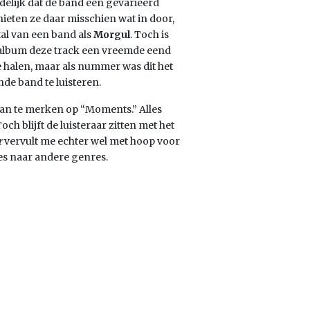
uidelijk dat de band een gevarieerd
ieten ze daar misschien wat in door,
al van een band als
Morgul
. Toch is
t album deze track een vreemde eend
 te halen, maar als nummer was dit het
e band te luisteren.
aan te merken op “Moments.” Alles
och blijft de luisteraar zitten met het
r
vervult me echter wel met hoop voor
jes naar andere genres.