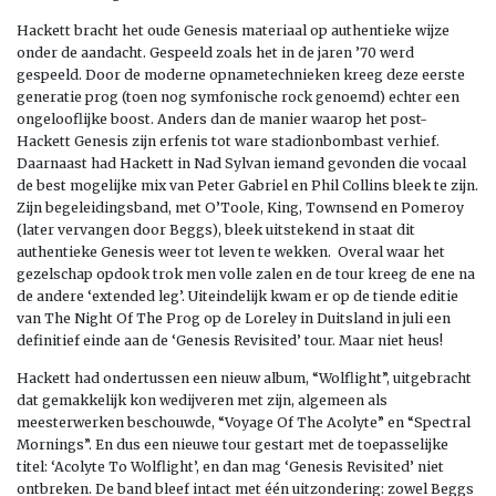
Hackett bracht het oude Genesis materiaal op authentieke wijze
onder de aandacht. Gespeeld zoals het in de jaren ’70 werd
gespeeld. Door de moderne opnametechnieken kreeg deze eerste
generatie prog (toen nog symfonische rock genoemd) echter een
ongelooflijke boost. Anders dan de manier waarop het post-
Hackett Genesis zijn erfenis tot ware stadionbombast verhief.
Daarnaast had Hackett in Nad Sylvan iemand gevonden die vocaal
de best mogelijke mix van Peter Gabriel en Phil Collins bleek te zijn.
Zijn begeleidingsband, met O’Toole, King, Townsend en Pomeroy
(later vervangen door Beggs), bleek uitstekend in staat dit
authentieke Genesis weer tot leven te wekken. Overal waar het
gezelschap opdook trok men volle zalen en de tour kreeg de ene na
de andere ‘extended leg’. Uiteindelijk kwam er op de tiende editie
van The Night Of The Prog op de Loreley in Duitsland in juli een
definitief einde aan de ‘Genesis Revisited’ tour. Maar niet heus!
Hackett had ondertussen een nieuw album, “Wolflight”, uitgebracht
dat gemakkelijk kon wedijveren met zijn, algemeen als
meesterwerken beschouwde, “Voyage Of The Acolyte” en “Spectral
Mornings”. En dus een nieuwe tour gestart met de toepasselijke
titel: ‘Acolyte To Wolflight’, en dan mag ‘Genesis Revisited’ niet
ontbreken. De band bleef intact met één uitzondering: zowel Beggs