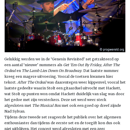
Gelukkig werden we in de ‘Genesis Revisited’ set getrakteerd op
een aantal ‘nieuwe’ nummers als
Get ‘Em Out By Friday
,
After The
Ordeal
en
The Lamb Lies Down On Broadway
. Dat laatste nummer
kreeg een magere uitvoering. Vooral de toetsen kwamen hier
tekort.
After The Ordeal
was daarentegen weer kippenvel, vooral het
laatste gedeelte waarin Stolt een gitaarduel uitvocht met Hackett,
wat Stolt op punten won omdat Hackett duidelijk van slag was door
het gedoe met zijn versterkers. Deze set werd weer sterk
afgesloten met
The Musical Box
met ook een goed op dreef zijnde
Nad Sylvan.
Tijdens deze tweede set reageerde het publiek over het algemeen
enthousiaster dan tijdens de eerste set en de toegift kon dus ook
niet uitblijven. Het concert werd afgesloten met een zeer