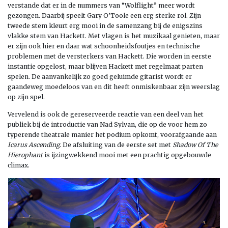
verstande dat er in de nummers van “Wolflight” meer wordt
gezongen. Daarbij speelt Gary O’Toole een erg sterke rol. Zijn
tweede stem kleurt erg mooi in de samenzang bij de enigszins
vlakke stem van Hackett. Met vlagen is het muzikaal genieten, maar
er zijn ook hier en daar wat schoonheidsfoutjes en technische
problemen met de versterkers van Hackett. Die worden in eerste
instantie opgelost, maar blijven Hackett met regelmaat parten
spelen. De aanvankelijk zo goed geluimde gitarist wordt er
gaandeweg moedeloos van en dit heeft onmiskenbaar zijn weerslag
op zijn spel.
Vervelend is ook de gereserveerde reactie van een deel van het
publiek bij de introductie van Nad Sylvan, die op de voor hem zo
typerende theatrale manier het podium opkomt, voorafgaande aan
Icarus Ascending
. De afsluiting van de eerste set met
Shadow Of The
Hierophant
is ijzingwekkend mooi met een prachtig opgebouwde
climax.