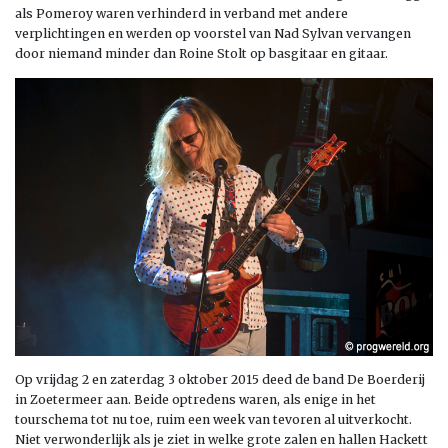
als Pomeroy waren verhinderd in verband met andere
verplichtingen en werden op voorstel van Nad Sylvan vervangen
door niemand minder dan Roine Stolt op basgitaar en gitaar.
Op vrijdag 2 en zaterdag 3 oktober 2015 deed de band De Boerderij
in Zoetermeer aan. Beide optredens waren, als enige in het
tourschema tot nu toe, ruim een week van tevoren al uitverkocht.
Niet verwonderlijk als je ziet in welke grote zalen en hallen Hackett