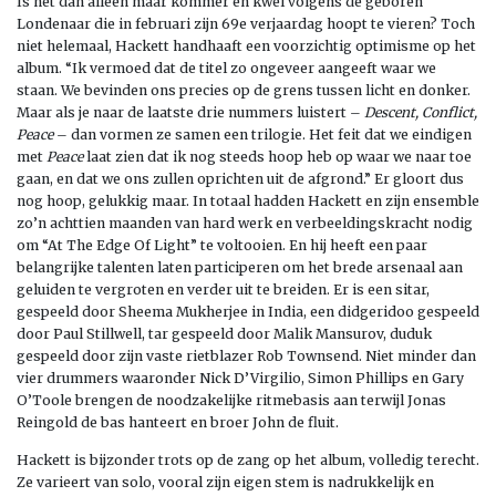
Is het dan alleen maar kommer en kwel volgens de geboren
Londenaar die in februari zijn 69e verjaardag hoopt te vieren? Toch
niet helemaal, Hackett handhaaft een voorzichtig optimisme op het
album. “Ik vermoed dat de titel zo ongeveer aangeeft waar we
staan. We bevinden ons precies op de grens tussen licht en donker.
Maar als je naar de laatste drie nummers luistert –
Descent, Conflict,
Peace
– dan vormen ze samen een trilogie. Het feit dat we eindigen
met
Peace
laat zien dat ik nog steeds hoop heb op waar we naar toe
gaan, en dat we ons zullen oprichten uit de afgrond.” Er gloort dus
nog hoop, gelukkig maar. In totaal hadden Hackett en zijn ensemble
zo’n achttien maanden van hard werk en verbeeldingskracht nodig
om “At The Edge Of Light” te voltooien. En hij heeft een paar
belangrijke talenten laten participeren om het brede arsenaal aan
geluiden te vergroten en verder uit te breiden. Er is een sitar,
gespeeld door Sheema Mukherjee in India, een didgeridoo gespeeld
door Paul Stillwell, tar gespeeld door Malik Mansurov, duduk
gespeeld door zijn vaste rietblazer Rob Townsend. Niet minder dan
vier drummers waaronder Nick D’Virgilio, Simon Phillips en Gary
O’Toole brengen de noodzakelijke ritmebasis aan terwijl Jonas
Reingold de bas hanteert en broer John de fluit.
Hackett is bijzonder trots op de zang op het album, volledig terecht.
Ze varieert van solo, vooral zijn eigen stem is nadrukkelijk en