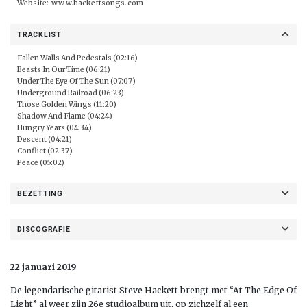
Website:
www.hackettsongs.com
TRACKLIST
Fallen Walls And Pedestals (02:16)
Beasts In Our Time (06:21)
Under The Eye Of The Sun (07:07)
Underground Railroad (06:23)
Those Golden Wings (11:20)
Shadow And Flame (04:24)
Hungry Years (04:34)
Descent (04:21)
Conflict (02:37)
Peace (05:02)
BEZETTING
DISCOGRAFIE
22 januari 2019
De legendarische gitarist Steve Hackett brengt met “At The Edge Of
Light” al weer zijn 26e studioalbum uit, op zichzelf al een