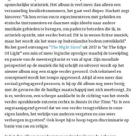
opmerkelijke statistiek. Het album is veel meer dan alleen een
verzameling kwaliteitsnummers, het gaat veel dieper. Hackett zegt
hierover: “Ik hou ervan om te experimenteren met geluiden en
etnische instrumenten en daarmee mijn ideeën naar andere
muzikale gebieden te brengen, om paden te betreden die ik, in
artistiek opzicht, niet eerder betrad. Dit is in wezen Britse muziek,
maar het wordt als het ware op buitenlandse bodem ontwikkeld.”
Na het goed ontvangen
“The Night Siren”
uit 2017 is “At The Edge
Of Light” een min of meer logische opvolger waarbij de toewijding
en passie van de meestergitarist er van af spat. Zijn mondiale
perspectief op de muziek die hij schrijft en uitvoert wordt op het
nieuwe album nog een stapje verder gevoerd. Ook tekstueel en
conceptueel wordt het tempo opgevoerd. Altijd al een meer dan
sociaal geëngageerd persoon, is hij op dit album nog meer bezig
met de gevaren die de huidige maatschappij met zich meebrengt. Zo
is er, wederom, een scherpe aanklacht in de richting van het steeds
verder oprukkende extreem rechts in
Beasts In Our Time
. “Er is een
angstaanjagend gevoel dat we ons verder terugtrekken in onze
eigen landen, het welzijn van anderen vergeten en ons weer
verbergen in grotten”. Ook loopt hij te hoop tegen discriminatie op
basis van ras en religie.