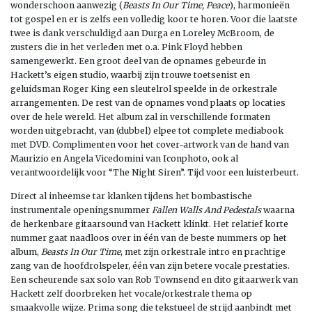
wonderschoon aanwezig (
Beasts In Our Time, Peace
), harmonieën
tot gospel en er is zelfs een volledig koor te horen. Voor die laatste
twee is dank verschuldigd aan Durga en Loreley McBroom, de
zusters die in het verleden met o.a. Pink Floyd hebben
samengewerkt. Een groot deel van de opnames gebeurde in
Hackett’s eigen studio, waarbij zijn trouwe toetsenist en
geluidsman Roger King een sleutelrol speelde in de orkestrale
arrangementen. De rest van de opnames vond plaats op locaties
over de hele wereld. Het album zal in verschillende formaten
worden uitgebracht, van (dubbel) elpee tot complete mediabook
met DVD. Complimenten voor het cover-artwork van de hand van
Maurizio en Angela Vicedomini van Iconphoto, ook al
verantwoordelijk voor “The Night Siren”. Tijd voor een luisterbeurt.
Direct al inheemse tar klanken tijdens het bombastische
instrumentale openingsnummer
Fallen Walls And Pedestals
waarna
de herkenbare gitaarsound van Hackett klinkt. Het relatief korte
nummer gaat naadloos over in één van de beste nummers op het
album,
Beasts In Our Time
, met zijn orkestrale intro en prachtige
zang van de hoofdrolspeler, één van zijn betere vocale prestaties.
Een scheurende sax solo van Rob Townsend en dito gitaarwerk van
Hackett zelf doorbreken het vocale/orkestrale thema op
smaakvolle wijze. Prima song die tekstueel de strijd aanbindt met