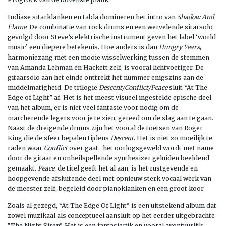
Indiase sitarklanken en tabla domineren het intro van
Shadow And
Flame
. De combinatie van rock drums en een wervelende sitarsolo
gevolgd door Steve’s elektrische instrument geven het label ‘world
music’ een diepere betekenis. Hoe anders is dan
Hungry Years
,
harmoniezang met een mooie wisselwerking tussen de stemmen
van Amanda Lehman en Hackett zelf, is vooral lichtvoetiger. De
gitaarsolo aan het einde onttrekt het nummer enigszins aan de
middelmatigheid. De trilogie
Descent/Conflict/Peace
sluit “At The
Edge of Light” af. Het is het meest visueel ingestelde epische deel
van het album, er is niet veel fantasie voor nodig om de
marcherende legers voor je te zien, gereed om de slag aan te gaan.
Naast de dreigende drums zijn het vooral de toetsen van Roger
King die de sfeer bepalen tijdens
Descent
. Het is niet zo moeilijk te
raden waar
Conflict
over gaat, het oorlogsgeweld wordt met name
door de gitaar en onheilspellende synthesizer geluiden beeldend
gemaakt.
Peace
, de titel geeft het al aan, is het rustgevende en
hoopgevende afsluitende deel met opnieuw sterk vocaal werk van
de meester zelf, begeleid door pianoklanken en een groot koor.
Zoals al gezegd, “At The Edge Of Light” is een uitstekend album dat
zowel muzikaal als conceptueel aansluit op het eerder uitgebrachte
“The Night Siren”. Het is een fantasierijk en vooral avontuurlijk