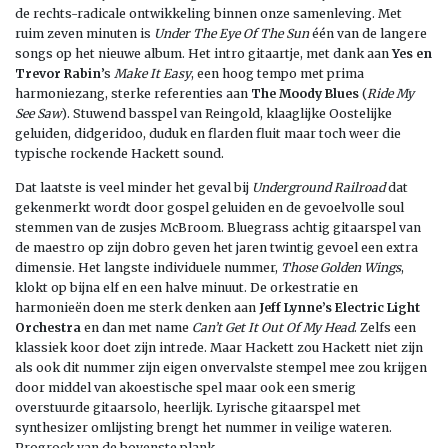
de rechts-radicale ontwikkeling binnen onze samenleving. Met
ruim zeven minuten is
Under The Eye Of The Sun
één van de langere
songs op het nieuwe album. Het intro gitaartje, met dank aan
Yes en
Trevor Rabin
’s
Make It Easy
, een hoog tempo met prima
harmoniezang, sterke referenties aan
The Moody Blues
(
Ride My
See Saw
). Stuwend basspel van Reingold, klaaglijke Oostelijke
geluiden, didgeridoo, duduk en flarden fluit maar toch weer die
typische rockende Hackett sound.
Dat laatste is veel minder het geval bij
Underground Railroad
dat
gekenmerkt wordt door gospel geluiden en de gevoelvolle soul
stemmen van de zusjes McBroom. Bluegrass achtig gitaarspel van
de maestro op zijn dobro geven het jaren twintig gevoel een extra
dimensie. Het langste individuele nummer,
Those Golden Wings
,
klokt op bijna elf en een halve minuut. De orkestratie en
harmonieën doen me sterk denken aan
Jeff Lynne’s Electric Light
Orchestra
en dan met name
Can’t Get It Out Of My Head
. Zelfs een
klassiek koor doet zijn intrede. Maar Hackett zou Hackett niet zijn
als ook dit nummer zijn eigen onvervalste stempel mee zou krijgen
door middel van akoestische spel maar ook een smerig
overstuurde gitaarsolo, heerlijk. Lyrische gitaarspel met
synthesizer omlijsting brengt het nummer in veilige wateren.
Progrock van de bovenste plank.