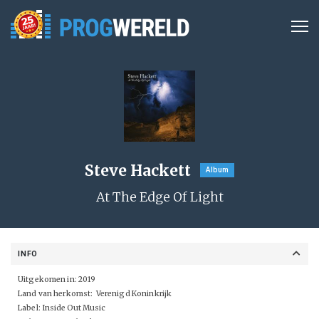
Steve Hackett
Album
At The Edge Of Light
INFO
Uitgekomen in: 2019
Land van herkomst: Verenigd Koninkrijk
Label:
Inside Out Music