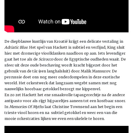
De diepblauwe kustlijn van Kroatië krijgt een delicate vertaling in
Adriatic Blue
. Het spel van Hackett is subtiel en verfijnd, King sluit
hier met dromerige vioolklanken naadloos op aan. Iets levendiger
gaat het toe als de
Scirocco
door de Egyptische oudheden waait. De
sfeer uit deze oude beschaving wordt kracht bijgezet door het
gebruik van de tär (een langhalsluit) door Malik Mansurov. De
percussie doet ons nog meer onderdompelen in deze exotische
wereld. Het orkestwerk dat langzaam wegebt samen met nog
nauwelijks hoorbaar getokkel bezorgt me kippenvel.
En zo zet Hackett het ene smaakvolle tapasgerechtje na de andere
antipasto voor als rijgt hij pareltjes aaneen tot een kostbaar snoer.
In
Memories Of Myths
laat Christine Townsend aan het begin een
trieste viool horen en na subtiel getokkel en weer een van die
mooie orkestraties lijken we even een ukelele te horen.