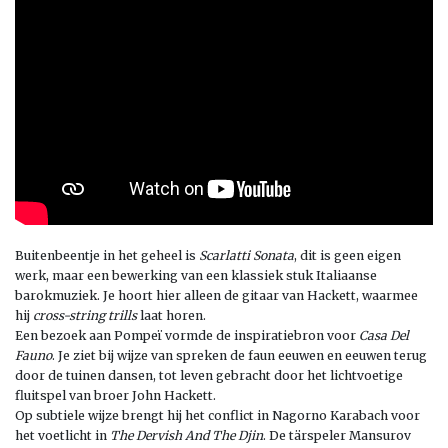
Buitenbeentje in het geheel is
Scarlatti Sonata
, dit is geen eigen
werk, maar een bewerking van een klassiek stuk Italiaanse
barokmuziek. Je hoort hier alleen de gitaar van Hackett, waarmee
hij
cross-string trills
laat horen.
Een bezoek aan Pompeï vormde de inspiratiebron voor
Casa Del
Fauno
. Je ziet bij wijze van spreken de faun eeuwen en eeuwen terug
door de tuinen dansen, tot leven gebracht door het lichtvoetige
fluitspel van broer John Hackett.
Op subtiele wijze brengt hij het conflict in Nagorno Karabach voor
het voetlicht in
The Dervish And The Djin
. De tärspeler Mansurov