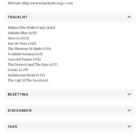
Website:
http://www.hackettsongs.com
TRACKLIST
Mdina (The Walled City) (8:45)
Adriatic Blue (4:51)
Sirocco (5:13)
Joie de Vivre (3:42)
The Memory Of Myth (3:29)
Scarlatti Sonata (3:40)
Casa del Fauno (3:51)
The Dervish And The Djin (4:57)
Lorato (2:29)
Andalusian Heart (5:34)
The Call Of The Sea (4:44)
BEZETTING
DISCOGRAFIE
TAGS