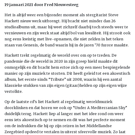
19 januari 2021 door Fred Nieuwesteeg
Het is altijd weer een bijzonder moment als stergitarist Steve
Hackett nieuw werk uitbrengt. Hij bracht niet minder dan 26
studioalbums uit, maar hij weet zichzelf daarbij toch steeds weer te
vernieuwen en zijn werk staat altijd bol van kwaliteit. Hij strooit ook
nog eens kwistig met live-opnamen, die niet zelden in het teken
staan van Genesis, de band waarin hij in de jaren ’70 furore maakte.
Hackett trekt regelmatig de wereld over om op te treden. De
pandemie die de wereld in 2020 in zijn greep hield maakte dit
onmogelijk en dit bracht hem ertoe zich op een meer bespiegelende
manier op zijn muziek te storten. Dit heeft geleid tot een akoestisch
album, het eerste sinds “Tribute” uit 2008, waarin hij een aantal
klassieke stukken van zijn eigen (gitaar)helden op zijn eigen wijze
vertolkte.
Op de laatste cd’s liet Hackett al regelmatig wereldmuziek
doorklinken en dat horen we ook op “Under A Mediterranian Sky”
duidelijk terug. Hackett liep al langer met het idee rond om weer
eens iets akoestisch op te nemen en dit was het perfecte moment
om de indrukken die hij op zijn reizen in het Middellandse
Zeegebied opdeed te vertalen in uiterst sfeervolle muziek. Zo laat