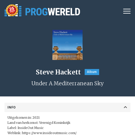
Steve Hackett
Album
Under A Mediterranean Sky
INFO
Uitgekomen in: 2021
Land van herkomst: Verenigd Koninkrijk
Label: InsideOut Music
Weblink:
https://www.insideoutmusic.com/