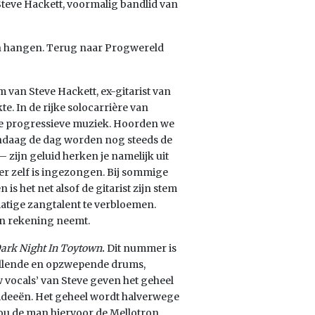
Steve Hackett, voormalig bandlid van
ën hangen. Terug naar Progwereld
m van Steve Hackett, ex-gitarist van
e. In de rijke solocarrière van
de progressieve muziek. Hoorden we
andaag de dag worden nog steeds de
– zijn geluid herken je namelijk uit
ter zelf is ingezongen. Bij sommige
 is het net alsof de gitarist zijn stem
matige zangtalent te verbloemen.
ijn rekening neemt.
ark Night In Toytown
.
Dit nummer is
Rollende en opzwepende drums,
w vocals’ van Steve geven het geheel
hideeën. Het geheel wordt halverwege
ou de man hiervoor de Mellotron