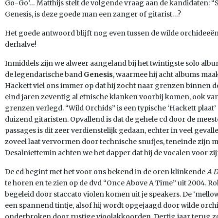
Go-Go’… Matthijs stelt de volgende vraag aan de kandidaten: “
Genesis, is deze goede man een zanger of gitarist…?
Het goede antwoord blijft nog even tussen de wilde orchidee
derhalve!
Inmiddels zijn we alweer aangeland bij het twintigste solo albu
de legendarische band
Genesis
, waarmee hij acht albums maakt
Hackett viel ons immer op dat hij zocht naar grenzen binnen 
eind jaren zeventig al etnische klanken voorbij komen, ook v
grenzen verlegd. “Wild Orchids” is een typische ‘Hackett plaat’ 
duizend gitaristen. Opvallend is dat de gehele cd door de mees
passages is dit zeer verdienstelijk gedaan, echter in veel gevallen
zoveel laat vervormen door technische snufjes, teneinde zijn 
Desalniettemin achten we het dapper dat hij de vocalen voor z
De cd begint met het voor ons bekend in de oren klinkende
A D
te horen en te zien op de dvd “Once Above A Time” uit 2004. 
begeleid door staccato violen komen uit je speakers. De ‘mello
een spannend tintje, alsof hij wordt opgejaagd door wilde orc
onderbroken door rustige vioolakkoorden. Dertig jaar terug z