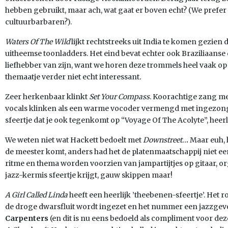
hebben gebruikt, maar ach, wat gaat er boven echt? (We prefer 
cultuurbarbaren?).
Waters Of The Wild
lijkt rechtstreeks uit India te komen gezien d
uitheemse toonladders. Het eind bevat echter ook Braziliaanse
liefhebber van zijn, want we horen deze trommels heel vaak o
themaatje verder niet echt interessant
.
Zeer herkenbaar klinkt
Set Your Compass
. Koorachtige zang
me
vocals klinken als een warme vocoder vermengd met ingezonge
sfeertje dat je ook tegenkomt op “Voyage Of The Acolyte”, heerl
We weten niet wat Hackett bedoelt met
Downstreet..
.
Maar euh, 
de meester komt, anders had het de platenmaatschappij niet een
ritme en thema worden voorzien van jampartijtjes op gitaar, o
jazz-kermis sfeertje krijgt, gauw skippen maar!
A Girl Called Linda
heeft een heerlijk ’theebenen-sfeertje’. Het r
de droge dwarsfluit wordt ingezet en het nummer een jazzgevoel
Carpenters
(en
dit is nu eens bedoeld als compliment voor de