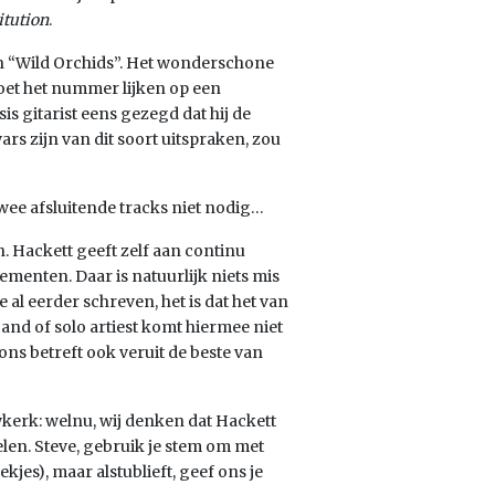
itution
.
van “Wild Orchids”. Het wonderschone
et het nummer lijken op een
is gitarist eens gezegd dat hij de
rs zijn van dit soort uitspraken, zou
ee afsluitende tracks niet nodig…
n. Hackett geeft zelf aan continu
ementen. Daar is natuurlijk niets mis
al eerder schreven, het is dat het van
and of solo artiest komt hiermee niet
ons betreft ook veruit de beste van
wkerk: welnu, wij denken dat Hackett
felen. Steve, gebruik je stem om met
jes), maar alstublieft, geef ons je