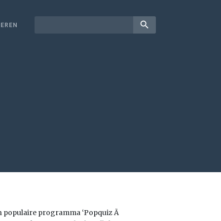
search
EREN
ijn populaire programma ‘Popquiz Ã