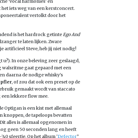
sche ‘vocal harmonies’ en
t het iets weg van een kerstconcert.
poneertalent vertolkt door het
dend is het hardrock getinte
Ego And
zanger te laten lijken. Zware
artificieel Steve, heb jij niet nodig!
t u?). In onze beleving zeer geslaagd,
 walsritme gaat gepaard met een
 en daarna de nodige whisky’s
pfler
, of zou dat ook een preset op de
gebruik gemaakt wordt van staccato
 een lekkere flow mee.
de Optigan is een kist met allemaal
min knoppen, de tapeloops bevatten
it alles is allemaal opgenomen in
nog geen 50 seconden lang en heeft
40 sfeertje. Op het album ‘
Defector
”