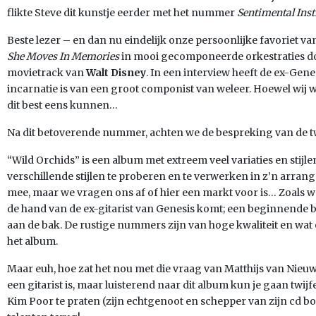
flikte Steve dit kunstje eerder met het nummer
Sentimental Inst
Beste lezer – en dan nu eindelijk onze persoonlijke favoriet 
She Moves In Memories
in
mooi gecomponeerde orkestraties do
movietrack van
Walt Disney
. In een interview heeft de ex-Genes
incarnatie is van een groot componist van weleer. Hoewel wij wa
dit best eens kunnen…
Na dit betoverende nummer, achten we de bespreking van de tw
“Wild Orchids”
is een album met extreem veel variaties en stijle
verschillende stijlen te proberen en te verwerken in z’n arrang
mee, maar we vragen ons af of hier een markt voor is… Zoals we 
de hand van de ex-gitarist van Genesis komt; een beginnende b
aan de bak. De rustige nummers zijn van hoge kwaliteit en wat 
het album.
Maar euh, hoe zat het nou met die vraag van Matthijs van Nieu
een gitarist is, maar luisterend naar dit album kun je gaan twij
Kim Poor te praten (zijn echtgenoot en schepper van zijn cd boek