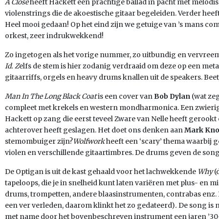
A Close
heeft Hackett een prachtige ballad in pacht met melodi
violenstrings die de akoestische gitaar begeleiden. Verder heef
Heel mooi gedaan! Op het eind zijn we getuige van ’s mans com
orkest, zeer indrukwekkend!
Zo ingetogen als het vorige nummer, zo uitbundig en vervreem
Id. Z
elfs de stem is hier zodanig verdraaid om deze op een metal
gitaarriffs, orgels en heavy drums knallen uit de speakers. Beetje 
Man In The Long Black Coat
is een cover van
Bob Dylan
(wat zeg
compleet met krekels en western mondharmonica. Een zwierig
Hackett op zang die eerst teveel Zware van Nelle heeft gerookt
achterover heeft geslagen. Het doet ons denken aan
Mark Kno
stemombuiger zijn?
Wolfwork
heeft een ‘scary’ thema waarbij 
violen en verschillende gitaartimbres. De drums geven de song
De Optigan is uit de kast gehaald voor het lachwekkende
Why
(
tapeloops, die je in snelheid kunt laten variëren met plus- en 
drums, trompetten, andere blaasinstrumenten, contrabas enz. D
een ver verleden, daarom klinkt het zo gedateerd)
.
De song is 
met name door het bovenbeschreven instrument een jaren ’30-’