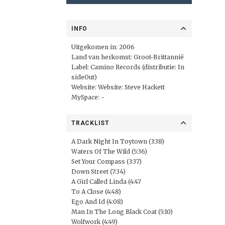
INFO
Uitgekomen in: 2006
Land van herkomst: Groot-Brittannië
Label:
Camino Records
(distributie:
In
sideOut
)
Website:
Website: Steve Hackett
MySpace: -
TRACKLIST
A Dark Night In Toytown (3:38)
Waters Of The Wild (5:36)
Set Your Compass (3:37)
Down Street (7:34)
A Girl Called Linda (4:47
To A Close (4:48)
Ego And Id (4:08)
Man In The Long Black Coat (5:10)
Wolfwork (4:49)