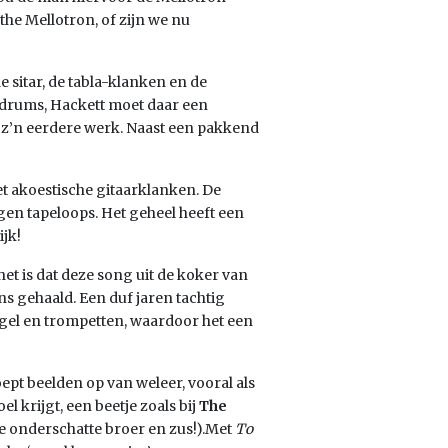
the Mellotron, of zijn we nu
e sitar, de tabla-klanken en de
 drums, Hackett moet daar een
p z’n eerdere werk. Naast een pakkend
t akoestische gitaarklanken. De
n tapeloops. Het geheel heeft een
ijk!
het is dat deze song uit de koker van
s gehaald. Een duf jaren tachtig
rgel en trompetten, waardoor het een
oept beelden op van weleer, vooral als
 krijgt, een beetje zoals bij
The
ze onderschatte broer en zus!).Met
To