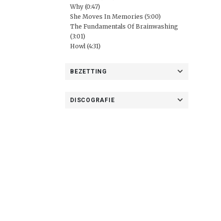
Why (0:47)
She Moves In Memories (5:00)
The Fundamentals Of Brainwashing
(3:01)
Howl (4:31)
BEZETTING
DISCOGRAFIE