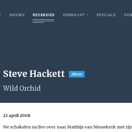
E
NIEUWS
RECENSIES
VERWACHT
SPECIALS
DON
Steve Hackett
Album
Wild Orchid
22 april 2008
We schakelen nu live over naar Matthijs van Nieuwkerk met z