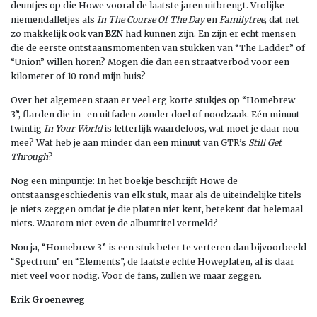
deuntjes op die Howe vooral de laatste jaren uitbrengt. Vrolijke
niemendalletjes als
In The Course Of The Day
en
Familytree
, dat net
zo makkelijk ook van
BZN
had kunnen zijn. En zijn er echt mensen
die de eerste ontstaansmomenten van stukken van “The Ladder” of
“Union” willen horen? Mogen die dan een straatverbod voor een
kilometer of 10 rond mijn huis?
Over het algemeen staan er veel erg korte stukjes op “Homebrew
3”, flarden die in- en uitfaden zonder doel of noodzaak. Eén minuut
twintig
In Your World
is letterlijk waardeloos, wat moet je daar nou
mee? Wat heb je aan minder dan een minuut van GTR’s
Still
Get
Through
?
Nog een minpuntje: In het boekje beschrijft Howe de
ontstaansgeschiedenis van elk stuk, maar als de uiteindelijke titels
je niets zeggen omdat je die platen niet kent, betekent dat helemaal
niets. Waarom niet even de albumtitel vermeld?
Nou ja, “Homebrew 3” is een stuk beter te verteren dan bijvoorbeeld
“Spectrum” en “Elements”, de laatste echte Howeplaten, al is daar
niet veel voor nodig. Voor de fans, zullen we maar zeggen.
Erik Groeneweg