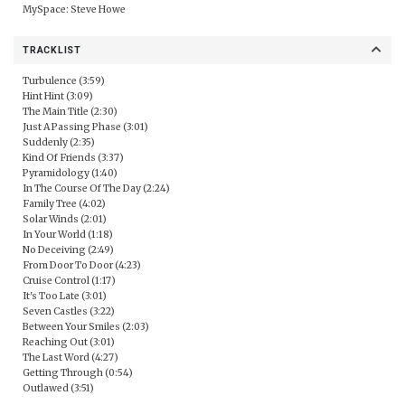
MySpace:
Steve Howe
TRACKLIST
Turbulence (3:59)
Hint Hint (3:09)
The Main Title (2:30)
Just A Passing Phase (3:01)
Suddenly (2:35)
Kind Of Friends (3:37)
Pyramidology (1:40)
In The Course Of The Day (2:24)
Family Tree (4:02)
Solar Winds (2:01)
In Your World (1:18)
No Deceiving (2:49)
From Door To Door (4:23)
Cruise Control (1:17)
It's Too Late (3:01)
Seven Castles (3:22)
Between Your Smiles (2:03)
Reaching Out (3:01)
The Last Word (4:27)
Getting Through (0:54)
Outlawed (3:51)