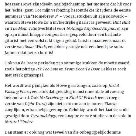
hoezeer Howe zijn ideeën nog bijschaaft op het moment dat hij voor
het ‘echie’ gaat. Tot mijn verbazing herontdekte ik tijdens de eerste
nummers van “Homebrew 3” – vooral stukken uit zijn solowerk –
waarom Steve Howe zo’n invloedrijke gitarist is geweest.
Hint Hint
en
The Main Title
(werktitel voor
Nothings Any Good Anymore
) zijn
op zijn minst knappe composities, gespeeld door een briljante
gitarist met een volstrekt eigen geluid. Luister maar eens naar de
versie van
Solar Winds
, een bluesy stukje met een heerlijke solo.
Jammer dat het zo kort is!
Ook van de latere perioden zijn sommige stukken de moeite waard,
zoals het pittige
It’s Too Late
en
From Door To Door.
Lekkere rock
met sterk gitaarspel.
Het wordt wat pijnlijker als Howe gaat zingen, zoals op
Just A
Passing Phase
, een stuk dat gelukkig in instrumentale uitvoering
bekend werd. Ook
No Deceiving
en
Kind Of Friends
(een vroege
versie van
Light Years
) zijn niet echt om aan te horen. Flauwe
zanglijnen, erbarmelijk gezongen. Gelukkig wordt het laatste stuk
gevolgd door
Pyramidology
, een knappe eerste studie van de solo in
Natural Timbre
.
Dan staan er ook nog wat teveel van die onbegrijpelijk domme