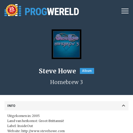
Steve Howe
Album
Homebrew 3
INFO
Uitgekomen in: 2005
Land van herkomst: Groot-Brittannië
Label:
InsideOut
Website:
http://www.stevehowe.com