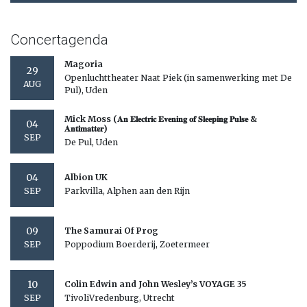
Concertagenda
Magoria
29
Openluchttheater Naat Piek (in samenwerking met De
AUG
Pul), Uden
Mick Moss (𝐀𝐧 𝐄𝐥𝐞𝐜𝐭𝐫𝐢𝐜 𝐄𝐯𝐞𝐧𝐢𝐧𝐠 𝐨𝐟 𝐒𝐥𝐞𝐞𝐩𝐢𝐧𝐠 𝐏𝐮𝐥𝐬𝐞 &
04
𝐀𝐧𝐭𝐢𝐦𝐚𝐭𝐭𝐞𝐫)
SEP
De Pul, Uden
04
Albion UK
Parkvilla, Alphen aan den Rijn
SEP
09
The Samurai Of Prog
Poppodium Boerderij, Zoetermeer
SEP
10
Colin Edwin and John Wesley’s VOYAGE 35
TivoliVredenburg, Utrecht
SEP