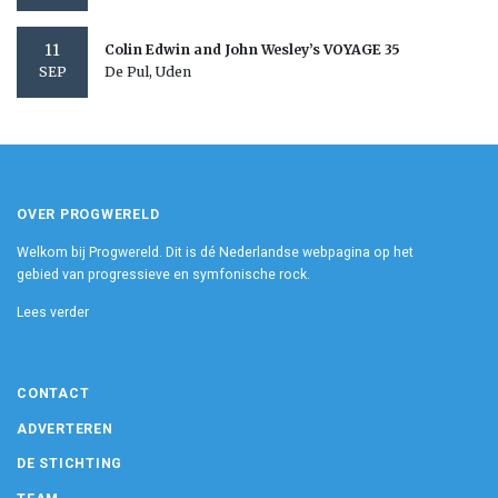
11
Colin Edwin and John Wesley’s VOYAGE 35
De Pul, Uden
SEP
OVER PROGWERELD
Welkom bij Progwereld. Dit is dé Nederlandse webpagina op het
gebied van progressieve en symfonische rock.
Lees verder
CONTACT
ADVERTEREN
DE STICHTING