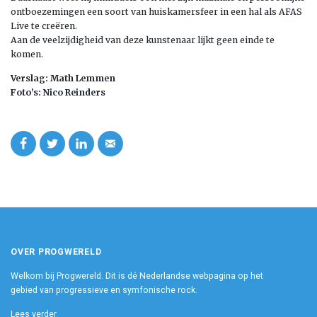
ontboezemingen een soort van huiskamersfeer in een hal als AFAS
Live te creëren.
Aan de veelzijdigheid van deze kunstenaar lijkt geen einde te
komen.
Verslag: Math Lemmen
Foto’s: Nico Reinders
OVER PROGWERELD
Welkom bij Progwereld. Dit is dé Nederlandse webpagina op het
gebied van progressieve en symfonische rock.
Lees verder