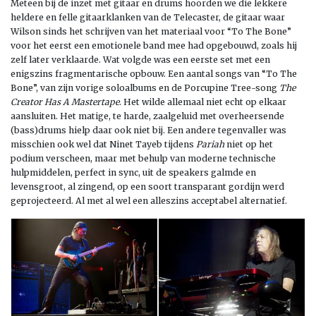
Meteen bij de inzet met gitaar en drums hoorden we die lekkere
heldere en felle gitaarklanken van de Telecaster, de gitaar waar
Wilson sinds het schrijven van het materiaal voor “To The Bone”
voor het eerst een emotionele band mee had opgebouwd, zoals hij
zelf later verklaarde. Wat volgde was een eerste set met een
enigszins fragmentarische opbouw. Een aantal songs van “To The
Bone”, van zijn vorige soloalbums en de Porcupine Tree-song
The
Creator Has A Mastertape
. Het wilde allemaal niet echt op elkaar
aansluiten. Het matige, te harde, zaalgeluid met overheersende
(bass)drums hielp daar ook niet bij. Een andere tegenvaller was
misschien ook wel dat Ninet Tayeb tijdens
Pariah
niet op het
podium verscheen, maar met behulp van moderne technische
hulpmiddelen, perfect in sync, uit de speakers galmde en
levensgroot, al zingend, op een soort transparant gordijn werd
geprojecteerd. Al met al wel een alleszins acceptabel alternatief.