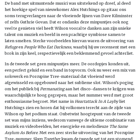
De band met uitmuntende musici was uitstekend op dreef, al deed
het hoekige spel van nieuwkomer Alex Hutchings op gitaar ons
soms terugverlangen naar de vloeiende lijnen van Dave Kilminster
of zelfs Guthrie Govan. Dat er ondanks deze minpuntjes ook nog
veel te genieten viel heeft Wilson vooral te danken aan zijn unieke
talent om muziek en beeld in een prachtige symbiose samen te
laten smelten. Sterke voorbeelden hiervan waren de uitvoering van
Refuge
en
People Who Eat Darkness
, waarbij hij uw recensent met een
brok in zijn keel, respectievelijk een beklemmend gevoel achterliet.
In de tweede set geen minpuntjes meer. De oordopjes konden uit,
een perfect geluid en een band in topvorm. Ook nu weer een mix van
solowerk en Porcupine Tree-materiaal dat vloeiend werd
afgewisseld en opgebouwd naar het sublieme slot. Wilson’s poging
om het publiek bij
Permanating
aan het disco-dansen te krijgen was
waarschijnlijk te hoog gegrepen, maar het nummer werd met groot
enthousiasme begroet. Met name in
Heartattack In A Layby
liet
Hutchings zien en horen dat hij volkomen terecht aan de zijde van
Wilson op het podium staat. Onbetwist hoogtepunt van de tweede
set was mijns inziens, wederom vanwege de ultieme combinatie van
muziek en videobeelden, het energieke en melodieuze
The Same
Asylum As Before
. Met een zeer sterke uitvoering van het Porcupine
Tree-nummer
Sleep Together
kwam de tweede set tot een stomend