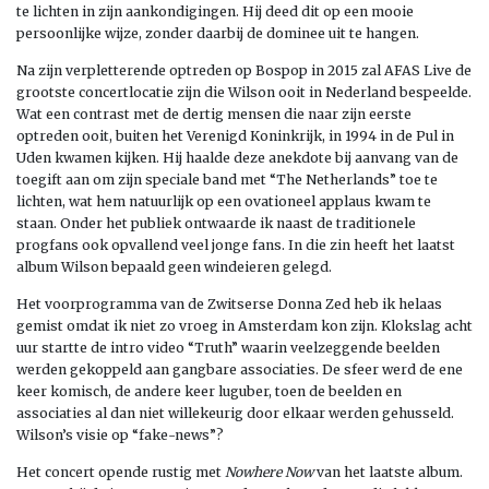
te lichten in zijn aankondigingen. Hij deed dit op een mooie
persoonlijke wijze, zonder daarbij de dominee uit te hangen.
Na zijn verpletterende optreden op Bospop in 2015 zal AFAS Live de
grootste concertlocatie zijn die Wilson ooit in Nederland bespeelde.
Wat een contrast met de dertig mensen die naar zijn eerste
optreden ooit, buiten het Verenigd Koninkrijk, in 1994 in de Pul in
Uden kwamen kijken. Hij haalde deze anekdote bij aanvang van de
toegift aan om zijn speciale band met “The Netherlands” toe te
lichten, wat hem natuurlijk op een ovationeel applaus kwam te
staan. Onder het publiek ontwaarde ik naast de traditionele
progfans ook opvallend veel jonge fans. In die zin heeft het laatst
album Wilson bepaald geen windeieren gelegd.
Het voorprogramma van de Zwitserse Donna Zed heb ik helaas
gemist omdat ik niet zo vroeg in Amsterdam kon zijn. Klokslag acht
uur startte de intro video “Truth” waarin veelzeggende beelden
werden gekoppeld aan gangbare associaties. De sfeer werd de ene
keer komisch, de andere keer luguber, toen de beelden en
associaties al dan niet willekeurig door elkaar werden gehusseld.
Wilson’s visie op “fake-news”?
Het concert opende rustig met
Nowhere Now
van het laatste album.