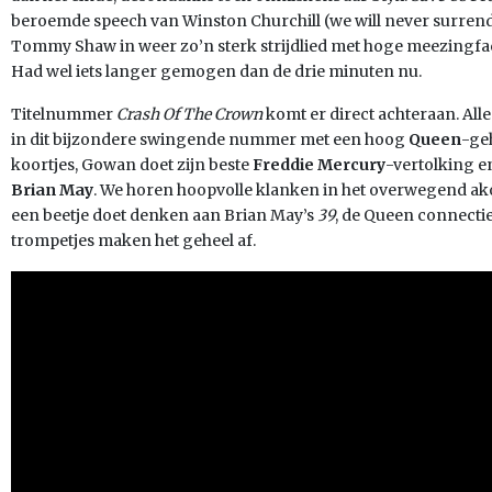
beroemde speech van Winston Churchill (we will never surrender
Tommy Shaw in weer zo’n sterk strijdlied met hoge meezingfact
Had wel iets langer gemogen dan de drie minuten nu.
Titelnummer
Crash Of The Crown
komt er direct achteraan. All
in dit bijzondere swingende nummer met een hoog
Queen
-ge
koortjes, Gowan doet zijn beste
Freddie Mercury
-vertolking en
Brian May
. We horen hoopvolle klanken in het overwegend ak
een beetje doet denken aan Brian May’s
39
, de Queen connectie
trompetjes maken het geheel af.