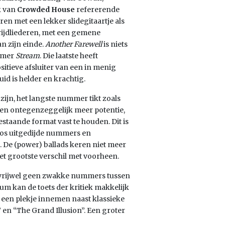
k van
Crowded House
refererende
en met een lekker slidegitaartje als
trijdliederen, met een gemene
an zijn einde.
Another Farewell
is niets
mmer
Stream
. Die laatste heeft
sitieve afsluiter van een in menig
uid is helder en krachtig.
 zijn, het langste nummer tikt zoals
n ontegenzeggelijk meer potentie,
staande format vast te houden. Dit is
loos uitgedijde nummers en
 De (power) ballads keren niet meer
het grootste verschil met voorheen.
 vrijwel geen zwakke nummers tussen
um kan de toets der kritiek makkelijk
t een plekje innemen naast klassieke
 en “The Grand Illusion”. Een groter