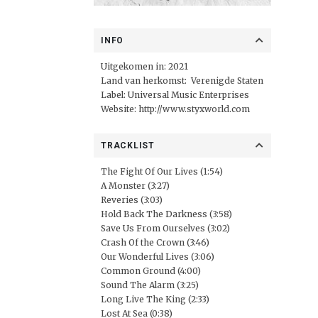
INFO
Uitgekomen in: 2021
Land van herkomst: Verenigde Staten
Label:
Universal Music Enterprises
Website:
http://www.styxworld.com
TRACKLIST
The Fight Of Our Lives (1:54)
A Monster (3:27)
Reveries (3:03)
Hold Back The Darkness (3:58)
Save Us From Ourselves (3:02)
Crash Of the Crown (3:46)
Our Wonderful Lives (3:06)
Common Ground (4:00)
Sound The Alarm (3:25)
Long Live The King (2:33)
Lost At Sea (0:38)