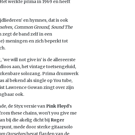
Het werkte prima in 1969 en heeft
jdliederen’ en hymnes, dat is ook
urselves, Common Ground, Sound The
 zegt de band zelf in een
ke) meningen en zich beperkt tot
ch.
‘we will not give in’ is de allereerste
aadloos aan, het vintage toetsengeluid,
rkenbare solozang. Prima drumwerk
s al bekend als single op You tube,
nist Lawrence Gowan zingt over zijn
ngbaar ook.
de, de Styx versie van
Pink Floyd
’s
e from these chains, won’t you give me
bij die akelig dicht bij
Roger
tepunt, mede door sterke gitaarsolo
om Ourselves
bevat flarden van de