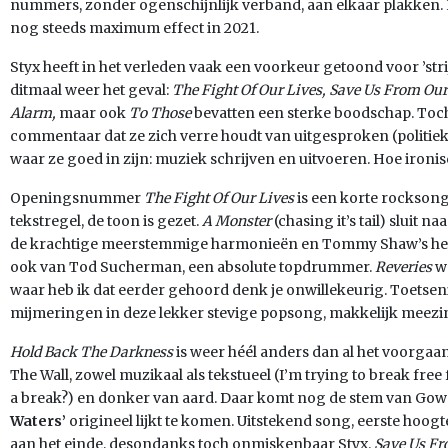
nummers, zonder ogenschijnlijk verband, aan elkaar plakken. 
nog steeds maximum effect in 2021.
Styx heeft in het verleden vaak een voorkeur getoond voor ’stri
ditmaal weer het geval:
The Fight Of Our Lives, Save Us From O
Alarm,
maar ook
To Those
bevatten een sterke boodschap. Toch
commentaar dat ze zich verre houdt van uitgesproken (politie
waar ze goed in zijn: muziek schrijven en uitvoeren. Hoe ironis
Openingsnummer
The Fight Of Our Lives
is een korte rocksong, 
tekstregel, de toon is gezet.
A Monster
(chasing it’s tail) sluit n
de krachtige meerstemmige harmonieën en Tommy Shaw’s he
ook van Tod Sucherman, een absolute topdrummer.
Reveries
wa
waar heb ik dat eerder gehoord denk je onwillekeurig. Toetse
mijmeringen in deze lekker stevige popsong, makkelijk meezi
Hold Back The Darkness
is weer héél anders dan al het voorgaan
The Wall, zowel muzikaal als tekstueel (I’m trying to break fre
a break?) en donker van aard. Daar komt nog de stem van Gowan 
Waters’
origineel lijkt te komen. Uitstekend song, eerste hoog
aan het einde, desondanks toch onmiskenbaar Styx.
Save Us Fr