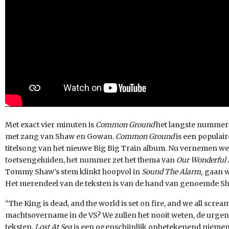
Met exact vier minuten is
Common Ground
het langste nummer 
met zang van Shaw en Gowan.
Common Ground
is een populair
titelsong van het nieuwe Big Big Train album. Nu vernemen w
toetsengeluiden, het nummer zet het thema van
Our Wonderful 
Tommy Shaw’s stem klinkt hoopvol in
Sound The Alarm,
gaan w
Het merendeel van de teksten is van de hand van genoemde Shaw,
“The King is dead, and the world is set on fire, and we all scream
machtsovername in de VS? We zullen het nooit weten, de urgent
teksten.
Lost At Sea
is een ogenschijnlijk onbetekenend niemen