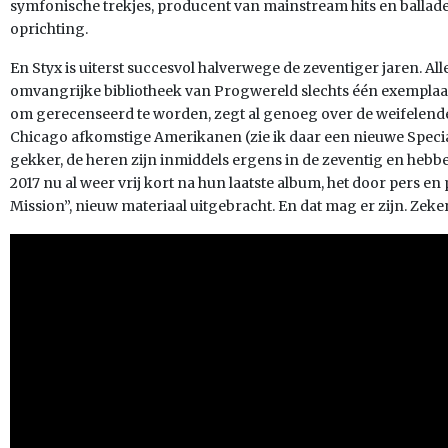
symfonische trekjes, producent van mainstream hits en ballades, 
oprichting.
En Styx is uiterst succesvol halverwege de zeventiger jaren. Alle
omvangrijke bibliotheek van Progwereld slechts één exempla
om gerecenseerd te worden, zegt al genoeg over de weifelende
Chicago afkomstige Amerikanen (zie ik daar een nieuwe Spec
gekker, de heren zijn inmiddels ergens in de zeventig en hebb
2017 nu al weer vrij kort na hun laatste album, het door pers 
Mission”, nieuw materiaal uitgebracht. En dat mag er zijn. Zeke