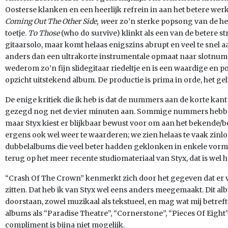
Oosterse klanken en een heerlijk refrein in aan het betere wer
Coming Out The Other Side, w
eer zo’n sterke popsong van de her
toetje.
To Those
(who do survive) klinkt als een van de betere s
gitaarsolo, maar komt helaas enigszins abrupt en veel te snel a
anders dan een ultrakorte instrumentale opmaat naar slotnu
wederom zo’n fijn slidegitaar riedeltje en is een waardige en po
opzicht uitstekend album. De productie is prima in orde, het gel
De enige kritiek die ik heb is dat de nummers aan de korte kant
gezegd nog net de vier minuten aan. Sommige nummers hebbe
maar Styx kiest er blijkbaar bewust voor om aan het bekende/be
ergens ook wel weer te waarderen; we zien helaas te vaak zin
dubbelalbums die veel beter hadden geklonken in enkele vorm.
terug op het meer recente studiomateriaal van Styx, dat is wel 
“Crash Of The Crown” kenmerkt zich door het gegeven dat er
zitten. Dat heb ik van Styx wel eens anders meegemaakt. Dit alb
doorstaan, zowel muzikaal als tekstueel, en mag wat mij betref
albums als “Paradise Theatre”, “Cornerstone”, “Pieces Of Eight”
compliment is bijna niet mogelijk.