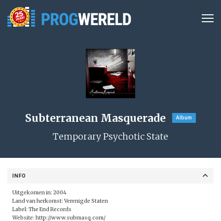
Subterranean Masquerade
Album
Temporary Psychotic State
INFO
Uitgekomen in: 2004
Land van herkomst: Verenigde Staten
Label:
The End Records
Website:
http://www.submasq.com/