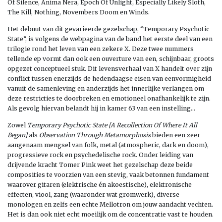
Of Silence, Anima Nera, Epoch Of Unlight, Especially Likely Sloth,
The Kill, Nothing, Novembers Doom en Winds.
Het debuut van dit gevarieerde gezelschap, “Temporary Psychotic
State”, is volgens de webpagina van de band het eerste deel van een
trilogie rond het leven van een zekere X. Deze twee nummers
tellende ep vormt dan ook een ouverture van een, schijnbaar, groots
opgezet conceptueel stuk. Dit levensverhaal van X handelt over zijn
conflict tussen enerzijds de hedendaagse eisen van eenvormigheid
vanuit de samenleving en anderzijds het innerlijke verlangen om
deze restricties te doorbreken en emotioneel onafhankelijk te zijn.
Als gevolg hiervan belandt hij in kamer 63 van een instelling…
Zowel
Temporary Psychotic State [A Recollection Of Where It All
Began]
als
Observation Through Metamorphosis
bieden een zeer
aangenaam mengsel van folk, metal (atmospheric, dark en doom),
progressieve rock en psychedelische rock. Onder leiding van
drijvende kracht Tomer Pink weet het gezelschap deze beide
composities te voorzien van een stevig, vaak betonnen fundament
waarover gitaren (elektrische én akoestische), elektronische
effecten, viool, zang (waaronder wat gromwerk), diverse
monologen en zelfs een echte Mellotron om jouw aandacht vechten.
Het is dan ook niet echt moeilijk om de concentratie vast te houden.