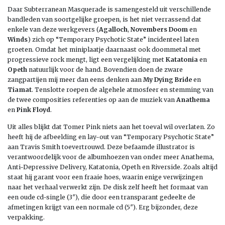
Daar Subterranean Masquerade is samengesteld uit verschillende
bandleden van soortgelijke groepen, is het niet verrassend dat
enkele van deze werkgevers (
Agalloch
,
Novembers Doom
en
Winds
) zich op “Temporary Psychotic State” incidenteel laten
groeten. Omdat het miniplaatje daarnaast ook doommetal met
progressieve rock mengt, ligt een vergelijking met
Katatonia
en
Opeth
natuurlijk voor de hand. Bovendien doen de zware
zangpartijen mij meer dan eens denken aan
My Dying Bride
en
Tiamat
. Tenslotte roepen de algehele atmosfeer en stemming van
de twee composities referenties op aan de muziek van
Anathema
en
Pink Floyd
.
Uit alles blijkt dat Tomer Pink niets aan het toeval wil overlaten. Zo
heeft hij de afbeelding en lay-out van “Temporary Psychotic State”
aan Travis Smith toevertrouwd. Deze befaamde illustrator is
verantwoordelijk voor de albumhoezen van onder meer Anathema,
Anti-Depressive Delivery, Katatonia, Opeth en Riverside. Zoals altijd
staat hij garant voor een fraaie hoes, waarin enige verwijzingen
naar het verhaal verwerkt zijn. De disk zelf heeft het formaat van
een oude cd-single (3″), die door een transparant gedeelte de
afmetingen krijgt van een normale cd (5″). Erg bijzonder, deze
verpakking.