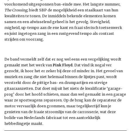
voorkomend uitgesponnen bas-einde mee. Het langste nummer,
The Crossing,
biedt SBP de mogelijkheid een staalkaart van hun
kwaliteiten te tonen. De inmiddels bekende elementen komen
samen en een afwisselend geheel is het gevolg. Stevigheid,
ruigheid, up-tempo aan de ene kant en fraai sferisch toetsenwerk
en juist ingetogen zang in een rustgevend tempo als contrast
strijden om voorrang.
De band vermeldt zelf dat er nog wel eens een vergelijking wordt
gemaakt met het werk van
Pink Floyd
. Dat vind ik nogal ver
gezocht, ik hoor het er zeker bij deze cd minder in. Het gevoel van
muziek en zang die niet helemaal binnen de lijntjes past, wordt
verstrekt door de pittige bas- en drumpartijen en stevige
gitaaraanzetten. Dat doet mij uit het niets de kwalificatie ‘garage-
prog’ door het hoofd schieten, maar dan wel gemaakt in een garage
waar ze sportwagens repareren. Op de brug kan de reparateur de
motor vervaarlijk doen grommen, maar tegelijkertijd kun je
genieten van de fraaie stroomlijn van de carrosserie, wat deze
bolide van Nederlands fabricaat tot een aantrekkelijk
hebbedingetje maakt.