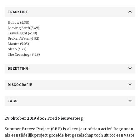
TRACKLIST
Hollow (4:38)
Leaving Earth (5:49)
Travel Light (4:38)
Broken Water (6:52)
Mantra (5:05)
Sleep (4:22)
The Crossing (8:29)
BEZETTING
DISCOGRAFIE
TAGS
29 oktober 2019 door Fred Nieuwesteeg
Summer Breeze Project (SBP) is al een jaar of tien actief. Begonnen
als een tijdelijk project groeide het gezelschap toch uit tot een vaste