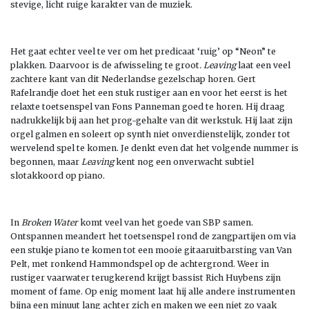
stevige, licht ruige karakter van de muziek.
Het gaat echter veel te ver om het predicaat ‘ruig’ op “Neon” te
plakken. Daarvoor is de afwisseling te groot
. Leaving
laat een veel
zachtere kant van dit Nederlandse gezelschap horen. Gert
Rafelrandje doet het een stuk rustiger aan en voor het eerst is het
relaxte toetsenspel van Fons Panneman goed te horen. Hij draag
nadrukkelijk bij aan het prog-gehalte van dit werkstuk. Hij laat zijn
orgel galmen en soleert op synth niet onverdienstelijk, zonder tot
wervelend spel te komen. Je denkt even dat het volgende nummer is
begonnen, maar
Leaving
kent nog een onverwacht subtiel
slotakkoord op piano.
In
Broken Water
komt veel van het goede van SBP samen.
Ontspannen meandert het toetsenspel rond de zangpartijen om via
een stukje piano te komen tot een mooie gitaaruitbarsting van Van
Pelt, met ronkend Hammondspel op de achtergrond. Weer in
rustiger vaarwater terugkerend krijgt bassist Rich Huybens zijn
moment of fame. Op enig moment laat hij alle andere instrumenten
bijna een minuut lang achter zich en maken we een niet zo vaak