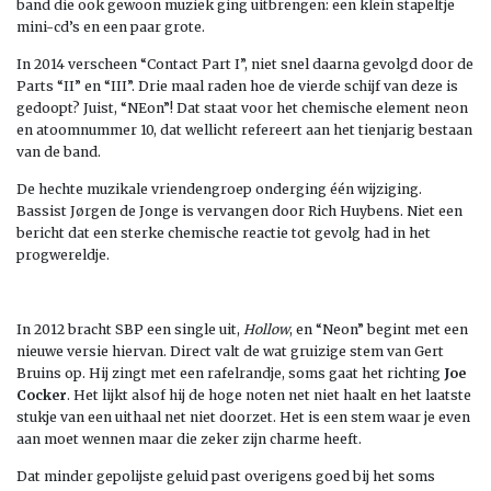
band die ook gewoon muziek ging uitbrengen: een klein stapeltje
mini-cd’s en een paar grote.
In 2014 verscheen “Contact Part I”, niet snel daarna gevolgd door de
Parts “II” en “III”. Drie maal raden hoe de vierde schijf van deze is
gedoopt? Juist, “NEon”! Dat staat voor het chemische element neon
en atoomnummer 10, dat wellicht refereert aan het tienjarig bestaan
van de band.
De hechte muzikale vriendengroep onderging één wijziging.
Bassist Jørgen de Jonge is vervangen door Rich Huybens. Niet een
bericht dat een sterke chemische reactie tot gevolg had in het
progwereldje.
In 2012 bracht SBP een single uit,
Hollow
, en “Neon” begint met een
nieuwe versie hiervan. Direct valt de wat gruizige stem van Gert
Bruins op. Hij zingt met een rafelrandje, soms gaat het richting
Joe
Cocker
. Het lijkt alsof hij de hoge noten net niet haalt en het laatste
stukje van een uithaal net niet doorzet. Het is een stem waar je even
aan moet wennen maar die zeker zijn charme heeft.
Dat minder gepolijste geluid past overigens goed bij het soms