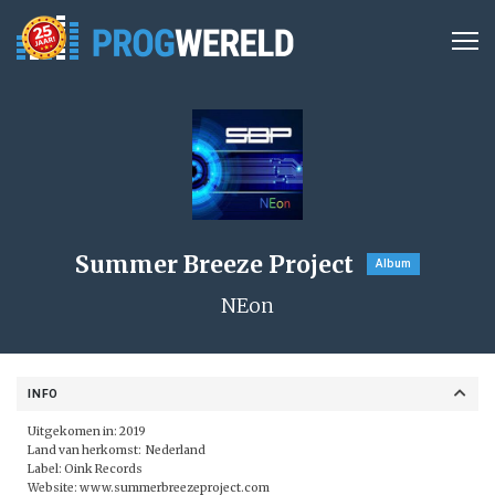
Summer Breeze Project
Album
NEon
INFO
Uitgekomen in: 2019
Land van herkomst: Nederland
Label: Oink Records
Website:
www.summerbreezeproject.com