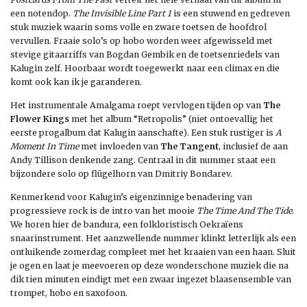
een notendop.
The Invisible Line Part 1
is een stuwend en gedreven
stuk muziek waarin soms volle en zware toetsen de hoofdrol
vervullen. Fraaie solo’s op hobo worden weer afgewisseld met
stevige gitaarriffs van Bogdan Gembik en de toetsenriedels van
Kalugin zelf. Hoorbaar wordt toegewerkt naar een climax en die
komt ook kan ik je garanderen.
Het instrumentale Amalgama roept vervlogen tijden op van
The
Flower Kings
met het album “Retropolis” (niet ontoevallig het
eerste progalbum dat Kalugin aanschafte). Een stuk rustiger is
A
Moment In Time
met invloeden van
The Tangent
, inclusief de aan
Andy Tillison denkende zang. Centraal in dit nummer staat een
bijzondere solo op flügelhorn van Dmitriy Bondarev.
Kenmerkend voor Kalugin’s eigenzinnige benadering van
progressieve rock is de intro van het mooie
The Time And The Tide
.
We horen hier de bandura, een folkloristisch Oekraïens
snaarinstrument. Het aanzwellende nummer klinkt letterlijk als een
ontluikende zomerdag compleet met het kraaien van een haan. Sluit
je ogen en laat je meevoeren op deze wonderschone muziek die na
dik tien minuten eindigt met een zwaar ingezet blaasensemble van
trompet, hobo en saxofoon.