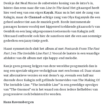
Denk je dat Neal Morse de onbetwiste koning van de intro’s is,
luister dan eens naar die van
Line In The Sand
. Het gitaarspel heeft
hier veel weg van ons eigen
Kayak
. Maar nu is het niet de zang van
Kalugin, maar de
Clannad
-achtige zang van Olya Kaganyuk die een
geheel andere tint aan de muziek geeft. Brede instrumentale
passages komen voorbij met kippenvel trekkende gitaarsolo’s van
Gembik en een lang uitgesponnen toetsensolo van Kalugin zelf.
Uiteraard ontbreekt ook hier de saxofoon niet die een aan sommige
gedeelten een jazzy tintje geeft.
Haast symmetrisch sluit het album af met
Postcards From The Past
Part 2
en
The Invisible Line Part 2
. Vooral de laatste is een waardige
afsluiter van dit album met zijn happy-end melodie.
Kan je geen genoeg krijgen van deze wereldse progmuziek dan is
nog een speciale uitgave verkrijgbaar met een bonus cd. Daar staan
wat alternatieve versies en wat demo’s op, evenals een half uur
durende door Kalugin zelf gefilmde homevideo van The Making Of
The Invisible Line. “The Invisible Line” is een geweldige opvolger
van “The Gnomon” en is het waard om door iedere liefhebber van
progressieve rock beluisterd te worden.
Hans Ravensbergen