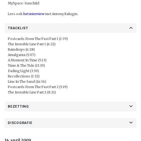
MySpace:
Sunchild
Lees ook
het interview
met Antony Kalugin.
TRACKLIST
Postcards From The Past Part 1 (1:39)
The Invisible Line Part 1 (6:22)
Raindrops (6:28)
Amalgama (5:07)
A Moment In Time (5:13)
Time & The Tide (11:19)
Fading Light (3:30)
Recollections (1:32)
Line In The Sand (14:36)
Postcards From The Past Part 2 (5:19)
The Invisible Line Part 2 (8:21)
BEZETTING
DISCOGRAFIE
14 april 2009