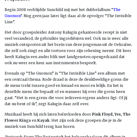
Begin 2008 verblijdde Sunchild mij met het dubbelalbum “
The
Gnomon
“. Nog geen jaar later ligt daar al de opvolger “The Invisible
Line”.
Het door groepsleider Antony Kalugin gehanteerde recept is niet
veel veranderd, de gebruikte ingrediënten wel. Ook nu is weer alle
muziek ontsproten uit het brein van deze jongeman uit de Oekraïne,
die zelf ook zingt en alle toetsen voor zijn rekening neemt. Dit keer
heeft Kalugin een ander blik met landgenoten opengedraaid dat
ook nu weer een keur aan instrumenten bespeelt.
Evenals op “The Gnomon” is “The Invisible Line” een album met
een centraal thema. Rode draad is deze de denkbeeldige grens die
de mens trekt tussen goed en kwaad en mooi en lelijk. En het is
dezelfde mens die bepaalt of en wanneer hij over die grens heen
gaat. “Het is een grens die voor iedereen ergens anders ligt. Of jij
dat nu bent of ik”, zegt Kalugin daar zelf over.
Muzikaal heeft hij zich laten beïnvloeden door
Pink Floyd, Yes, The
Flower Kings
en
Kayak
. Het zijn ook deze groepen die je in de
muziek van Sunchild terug kan horen.
Postcards From The Past
vertelt het hele verhaal van dit album in