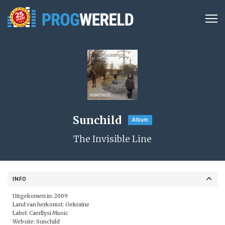
Sunchild
Album
The Invisible Line
INFO
Uitgekomen in: 2009
Land van herkomst: Oekraïne
Label:
Caerllysi Music
Website:
Sunchild