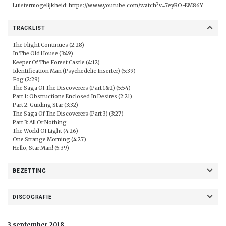
Luistermogelijkheid:
https://www.youtube.com/watch?v=7eyRO-EM86Y
TRACKLIST
The Flight Continues (2:28)
In The Old House (3:49)
Keeper Of The Forest Castle (4:12)
Identification Man (Psychedelic Inserter) (5:39)
Fog (2:29)
The Saga Of The Discoverers (Part 1&2) (5:54)
Part 1: Obstructions Enclosed In Desires (2:21)
Part 2: Guiding Star (3:32)
The Saga Of The Discoverers (Part 3) (3:27)
Part 3: All Or Nothing
The World Of Light (4:26)
One Strange Morning (4:27)
Hello, Star Man! (5:39)
BEZETTING
DISCOGRAFIE
3 september 2018