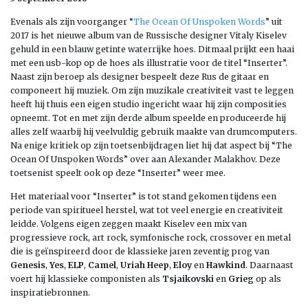
Evenals als zijn voorganger “
The Ocean Of Unspoken Words
” uit
2017 is het nieuwe album van de Russische designer Vitaly Kiselev
gehuld in een blauw getinte waterrijke hoes. Ditmaal prijkt een haai
met een usb-kop op de hoes als illustratie voor de titel “Inserter”.
Naast zijn beroep als designer bespeelt deze Rus de gitaar en
componeert hij muziek. Om zijn muzikale creativiteit vast te leggen
heeft hij thuis een eigen studio ingericht waar hij zijn composities
opneemt. Tot en met zijn derde album speelde en produceerde hij
alles zelf waarbij hij veelvuldig gebruik maakte van drumcomputers.
Na enige kritiek op zijn toetsenbijdragen liet hij dat aspect bij “The
Ocean Of Unspoken Words” over aan Alexander Malakhov. Deze
toetsenist speelt ook op deze “Inserter” weer mee.
Het materiaal voor “Inserter” is tot stand gekomen tijdens een
periode van spiritueel herstel, wat tot veel energie en creativiteit
leidde. Volgens eigen zeggen maakt Kiselev een mix van
progressieve rock, art rock, symfonische rock, crossover en metal
die is geïnspireerd door de klassieke jaren zeventig prog van
Genesis
,
Yes
,
ELP
,
Camel
,
Uriah Heep
,
Eloy
en
Hawkind
. Daarnaast
voert hij klassieke componisten als
Tsjaikovski
en
Grieg
op als
inspiratiebronnen.