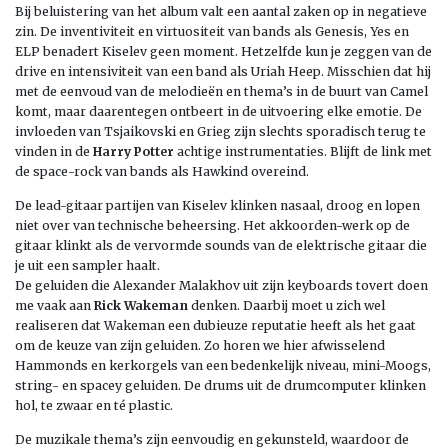
Bij beluistering van het album valt een aantal zaken op in negatieve
zin. De inventiviteit en virtuositeit van bands als Genesis, Yes en
ELP benadert Kiselev geen moment. Hetzelfde kun je zeggen van de
drive en intensiviteit van een band als Uriah Heep. Misschien dat hij
met de eenvoud van de melodieën en thema’s in de buurt van Camel
komt, maar daarentegen ontbeert in de uitvoering elke emotie. De
invloeden van Tsjaikovski en Grieg zijn slechts sporadisch terug te
vinden in de
Harry Potter
achtige instrumentaties. Blijft de link met
de space-rock van bands als Hawkind overeind.
De lead-gitaar partijen van Kiselev klinken nasaal, droog en lopen
niet over van technische beheersing. Het akkoorden-werk op de
gitaar klinkt als de vervormde sounds van de elektrische gitaar die
je uit een sampler haalt.
De geluiden die Alexander Malakhov uit zijn keyboards tovert doen
me vaak aan
Rick Wakeman
denken. Daarbij moet u zich wel
realiseren dat Wakeman een dubieuze reputatie heeft als het gaat
om de keuze van zijn geluiden. Zo horen we hier afwisselend
Hammonds en kerkorgels van een bedenkelijk niveau, mini-Moogs,
string- en spacey geluiden. De drums uit de drumcomputer klinken
hol, te zwaar en té plastic.
De muzikale thema’s zijn eenvoudig en gekunsteld, waardoor de