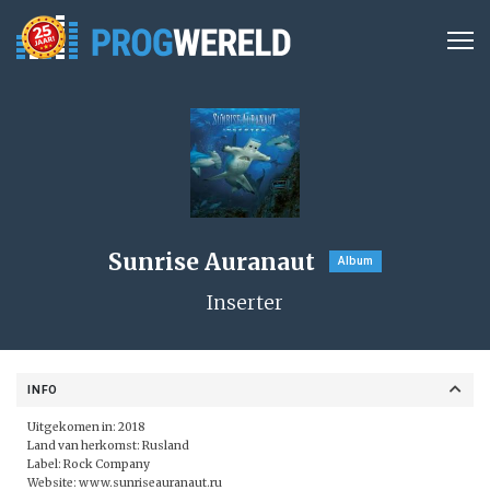
Sunrise Auranaut
Album
Inserter
INFO
Uitgekomen in: 2018
Land van herkomst: Rusland
Label: Rock Company
Website:
www.sunriseauranaut.ru