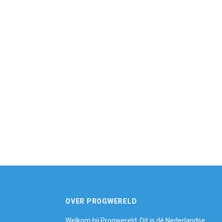
OVER PROGWERELD
Welkom bij Progwereld. Dit is dé Nederlandse