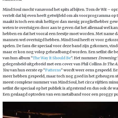
Mind:Soul mocht vanavond het spits afbijten. Tom de Wit – op
vertelt dat hij even heeft getwijfeld om als voorprogramma op 
maakt is toch een stuk heftiger dan menig progliefhebber gewe
weten te overtuigen door aan te geven dat het allemaal wel kan,
hebben en dat het vooral een feestje moet worden. Met name dat
mannen wel overtuigd hebben. Mind:Soul heeft er voor gekoze
spelen. De fans die speciaal voor deze band zijn gekomen, vin
maar er kon nog volop geheadbangd worden. Een setlist die b
van hun album “
The Way It Should Be
”. Het nummer
Drowning 
gelegenheid uitgebreid met een cover van Phil Collins
In The A
You
van hun eerste ep “
Patterns
” wordt weer eens gespeeld. Ee
meer hebben gespeeld, maar toch nog goed in het geheugen sto
meest complexe nummer van Mind:Soul, het circa vijftien mi
setlist die speciaal op het publiek is afgestemd en dus ook de 
Een geslaagd optreden van een metalband voor een proggy pu