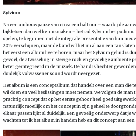
Sylvium
Na een ombouwpauze van circa een half uur – waarbij de aan
bijkletsen dan wel kennismaken – betrad Sylvium het podium. 
spelen, te beginnen met de integrale presentatie van hun nieuw
2015 verschijnen, maar de band wil het nu al aan een fans laten
het eerst een album live te horen, maar het Sylvium geluid is du
gevoel, de afwisseling in stevige rock en gevoelige ambiente p
beter geïntegreerd in de muziek. De band is hechter geworden 
duidelijk volwassener sound wordt neergezet.
Het album is een conceptalbum dat handelt over een man die te
wil doen en veel beslissingen moet nemen. We volgen de man 
prachtig concept dat op het eerste gehoor heel goed uitgewerkt i
natuurlijk moeilijk om het concept in zijn geheel te doorgrond
elkaar passen lijkt al duidelijk. Een gevoelig onderwerp dat je 
wachten tot ik het album in handen heb en dit concept aan e