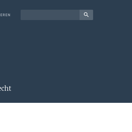
search
EREN
echt