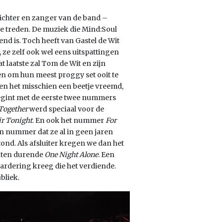
richter en zanger van de band –
te treden. De muziek die Mind:Soul
nd is. Toch heeft van Gastel de Wit
 ze zelf ook wel eens uitspattingen
 laatste zal Tom de Wit en zijn
n om hun meest proggy set ooit te
den het misschien een beetje vreemd,
egint met de eerste twee nummers
Together
werd speciaal voor de
ir Tonight
. En ook het nummer
For
n nummer dat ze al in geen jaren
nd. Als afsluiter kregen we dan het
nuten durende
One Night Alone
. Een
waardering kreeg die het verdiende.
bliek.