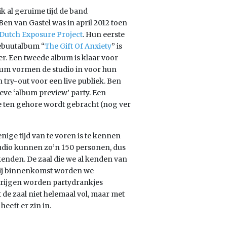
ik al geruime tijd de band
n van Gastel was in april 2012 toen
Dutch Exposure Project
. Hun eerste
debuutalbum “
The Gift Of Anxiety
” is
r. Een tweede album is klaar voor
ium vormen de studio in voor hun
try-out voor een live publiek. Ben
ieve ‘album preview’ party. Een
ive ten gehore wordt gebracht (nog ver
nige tijd van te voren is te kennen
tudio kunnen zo’n 150 personen, dus
kenden. De zaal die we al kenden van
Bij binnenkomst worden we
krijgen worden partydrankjes
 de zaal niet helemaal vol, maar met
eeft er zin in.