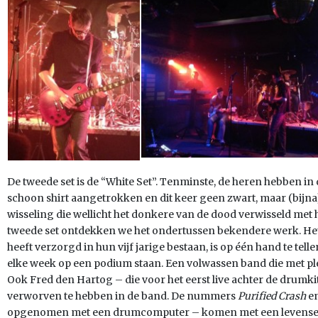
De tweede set is de “White Set”. Tenminste, de heren hebben in 
schoon shirt aangetrokken en dit keer geen zwart, maar (bijna)
wisseling die wellicht het donkere van de dood verwisseld met h
tweede set ontdekken we het ondertussen bekendere werk. Het
heeft verzorgd in hun vijf jarige bestaan, is op één hand te tell
elke week op een podium staan. Een volwassen band die met pl
Ook Fred den Hartog – die voor het eerst live achter de drumkit 
verworven te hebben in de band. De nummers
Purified Crash
e
opgenomen met een drumcomputer – komen met een levensec