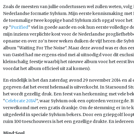
Zoals de meesten van jullie ondertussen wel zullen weten, volg 
Nederlandse formatie Sylvium. Mijn eerste kennismaking met Be
de toenmalige twee koppige band Sylvium zich opgaf voor het
ep “
Purified
” viel in goede aarde en ook hun eerste volledige 
mijn inziens verplichte kost voor de Nederlandse progliefhebbe
opname en over zo’n twee weken duiken de vijf heren die Sylv
album “Waiting For The Noise”. Maar deze avond was er dus een 
van Gastel had me ergens eind mei al uitnodigd voor dit exclus
kleinschalig feestje waarbij het nieuwe album voor het eerst l
voordat het album officieel uit zal komen).
En eindelijk is het dan zaterdag avond 29 november 2014 en al e
gegeven dat het event helemaal is uitverkocht. In Starsound S
het wordt gezellig druk. Een feest van herkenning met vele be
“
Celebrate 2014!
”, waar Sylvium ook een optreden verzorgde. 
verwelkomd met een gratis drankje. Om de stemming er in te 
uitgedeeld in speciale Sylvium bekers. Door een griepgolf loopt
ruim 100 toeschouwers is het een gezellige drukte. En iedereen h
Mind:Soul