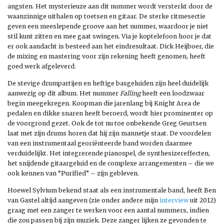
angsten. Het mysterieuze aan dit nummer wordt versterkt door de
waanzinnige uithalen op toetsen en gitaar. De sterke ritmesectie
geven een meeslepende groove aan het nummer, waardoor je niet
stil kunt zitten en mee gaat swingen. Via je koptelefoon hoor je dat
er ook aandacht is besteed aan het eindresultaat. Dick Heijboer, die
de mixing en mastering voor zijn rekening heeft genomen, heeft
goed werk afgeleverd.
De stevige drumpartijen en heftige basgeluiden zijn heel duidelijk
aanwezig op dit album. Het nummer
Falling
heeft een loodzwaar
begin meegekregen. Koopman die jarenlang bij Knight Area de
pedalen en dikke snaren heeft beroerd, wordt hier prominenter op
de voorgrond gezet. Ook de tot nu toe onbekende Greg Geurtsen
laat met zijn drums horen dat hij zijn mannetje staat. De voordelen
van een instrumentaal georiënteerde band worden daarmee
verduidelijkt. Het integrerende pianospel, de synthesizereffecten,
het snijdende gitaargeluid en de complexe arrangementen – die we
ook kennen van “Purified” – zijn gebleven.
Hoewel Sylvium bekend staat als een instrumentale band, heeft Ben
van Gastel altijd aangeven (zie onder andere mijn
interview
uit 2012)
graag met een zanger te werken voor een aantal nummers, indien
die zou passen bij zijn muziek. Deze zanger lijken ze gevonden te