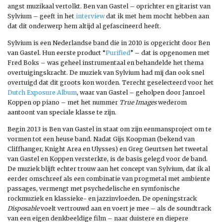
angst muzikaal vertolkt. Ben van Gastel – oprichter en gitarist van
Sylvium – geeft in het
interview
dat ik met hem mocht hebben aan
dat dit onderwerp hem altijd al gefascineerd heeft.
Sylvium is een Nederlandse band die in 2010 is opgericht door Ben
van Gastel. Hun eerste product “
Purified
” – dat is opgenomen met
Fred Boks – was geheel instrumentaal en behandelde het thema
overtuigingskracht. De muziek van Sylvium had mij dan ook snel
overtuigd dat dit groots kon worden. Terecht geselecteerd voor het
Dutch Exposure Album
, waar van Gastel – geholpen door Janroel
Koppen op piano – met het nummer
True Images
wederom
aantoont van speciale klasse te zijn.
Begin 2013 is Ben van Gastel in staat om zijn eenmansproject om te
vormen tot een heuse band. Nadat Gijs Koopman (bekend van
Cliffhanger, Knight Area en Ulysses) en Greg Geurtsen het tweetal
van Gastel en Koppen versterkte, is de basis gelegd voor de band.
De muziek blijft echter trouw aan het concept van Sylvium, dat ik al
eerder omschreef als een combinatie van progmetal met ambiente
passages, vermengt met psychedelische en symfonische
rockmuziek en klassieke- en jazzinvloeden. De openingstrack
Disposable
voelt vertrouwd aan en voert je mee – als de soundtrack
van een eigen denkbeeldige film – naar duistere en diepere