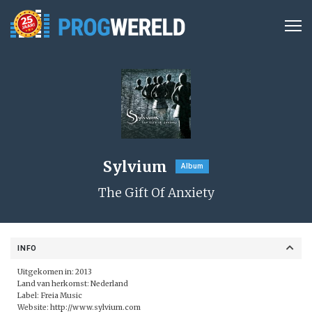
Sylvium
Album
The Gift Of Anxiety
INFO
Uitgekomen in: 2013
Land van herkomst: Nederland
Label:
Freia Music
Website:
http://www.sylvium.com