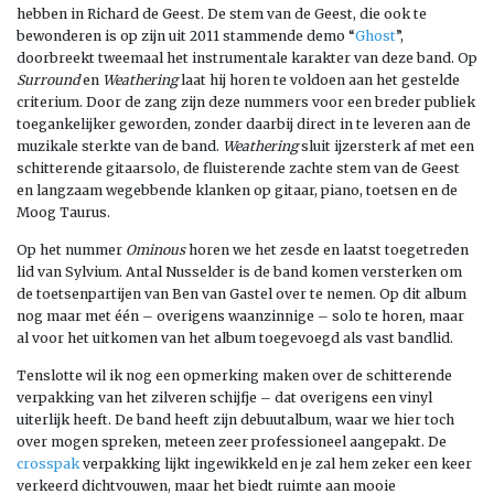
hebben in Richard de Geest. De stem van de Geest, die ook te
bewonderen is op zijn uit 2011 stammende demo “
Ghost
”,
doorbreekt tweemaal het instrumentale karakter van deze band. Op
Surround
en
Weathering
laat hij horen te voldoen aan het gestelde
criterium. Door de zang zijn deze nummers voor een breder publiek
toegankelijker geworden, zonder daarbij direct in te leveren aan de
muzikale sterkte van de band.
Weathering
sluit ijzersterk af met een
schitterende gitaarsolo, de fluisterende zachte stem van de Geest
en langzaam wegebbende klanken op gitaar, piano, toetsen en de
Moog Taurus.
Op het nummer
Ominous
horen we het zesde en laatst toegetreden
lid van Sylvium. Antal Nusselder is de band komen versterken om
de toetsenpartijen van Ben van Gastel over te nemen. Op dit album
nog maar met één – overigens waanzinnige – solo te horen, maar
al voor het uitkomen van het album toegevoegd als vast bandlid.
Tenslotte wil ik nog een opmerking maken over de schitterende
verpakking van het zilveren schijfje – dat overigens een vinyl
uiterlijk heeft. De band heeft zijn debuutalbum, waar we hier toch
over mogen spreken, meteen zeer professioneel aangepakt. De
crosspak
verpakking lijkt ingewikkeld en je zal hem zeker een keer
verkeerd dichtvouwen, maar het biedt ruimte aan mooie