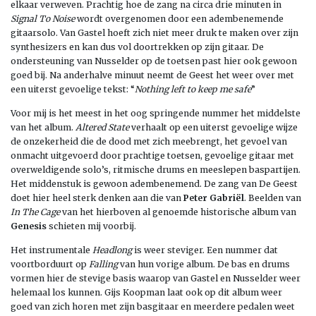
elkaar verweven. Prachtig hoe de zang na circa drie minuten in
Signal To Noise
wordt overgenomen door een adembenemende
gitaarsolo. Van Gastel hoeft zich niet meer druk te maken over zijn
synthesizers en kan dus vol doortrekken op zijn gitaar. De
ondersteuning van Nusselder op de toetsen past hier ook gewoon
goed bij. Na anderhalve minuut neemt de Geest het weer over met
een uiterst gevoelige tekst: “
Nothing left to keep me safe
”
Voor mij is het meest in het oog springende nummer het middelste
van het album.
Altered State
verhaalt op een uiterst gevoelige wijze
de onzekerheid die de dood met zich meebrengt, het gevoel van
onmacht uitgevoerd door prachtige toetsen, gevoelige gitaar met
overweldigende solo’s, ritmische drums en meeslepen baspartijen.
Het middenstuk is gewoon adembenemend. De zang van De Geest
doet hier heel sterk denken aan die van
Peter Gabriël
. Beelden van
In The Cage
van het hierboven al genoemde historische album van
Genesis
schieten mij voorbij.
Het instrumentale
Headlong
is weer steviger. Een nummer dat
voortborduurt op
Falling
van hun vorige album. De bas en drums
vormen hier de stevige basis waarop van Gastel en Nusselder weer
helemaal los kunnen. Gijs Koopman laat ook op dit album weer
goed van zich horen met zijn basgitaar en meerdere pedalen weet