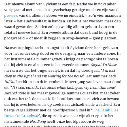
Het nieuwe album van Sylvium is een feit. Nadat we in november
vorig jaar al met een select gezelschap getuige mochten zijn van de
preview
van dit album, hebben we nu eindelijk – zo’n vier maanden
later – het eindresultaat in handen. En het is het wachten meer dan
waard geworden. Zelden zo’n geweldig album gehoord van een
relatief nieuwe band. Een tweede album dat deze band hoog in de
progwereld – of moet ik zeggen in prog-heaven – gaat plaatsen.
Na overtuigingskracht en angst heeft Sylvium deze keer gekozen
voor het onderwerp dood en de overgang naar een andere zone. In
het instrumentale nummer
Quietus
krijgt de protagonist te horen
dat hij ziek is en al meteen in het tweede nummer
Signal To Noise
merken we dat het ongeneselijk is en dat hij dood gaat: “
I’m lost
deep in the signal and I’m waiting for the noise
”. Het nummer
Fade
In/Out
beeldt in een drie-eenheid de overgang van leven naar dood
uit: “
It’s cold outside. I lie alone while fading slowly from this zone
”.
Altered State
is het meest gevoelige nummer qua tekst, maar zeker
ook wat betreft de muziek. De hoofdpersoon is er zich van bewust
dat hij is overleden en is op zoek naar zichzelf en de waarheid. Een
beetje vergelijkbaar met de hoofdpersoon Rael in “
The Lamb Lies
Down On Broadway
”, die op zoek was naar zijn alter ego. In het
instrumentale
Headlong
heeft onze hoofdpersoon de weg