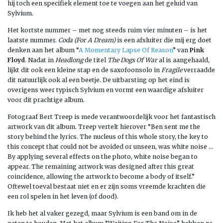
hij toch een specifiek element toe te voegen aan het geluid van
Sylvium.
Het kortste nummer – met nog steeds ruim vier minuten – is het
laatste nummer.
Coda (For A Dream)
is een afsluiter die mij erg doet
denken aan het album “
A Momentary Lapse Of Reason
” van
Pink
Floyd
. Nadat in
Headlong
de titel
The Dogs Of War
al is aangehaald,
lijkt dit ook een kleine stap en de saxofoonsolo in
Fragile
verraadde
dit natuurlijk ook al een beetje. De uitbarsting op het eind is
overigens weer typisch Sylvium en vormt een waardige afsluiter
voor dit prachtige album.
Fotograaf Bert Treep is mede verantwoordelijk voor het fantastisch
artwork van dit album. Treep vertelt hierover “Ben sent me the
story behind the lyrics. The nucleus of this whole story, the key to
this concept that could not be avoided or unseen, was white noise …
By applying several effects on the photo, white noise began to
appear. The remaining artwork was designed after this great
coincidence, allowing the artwork to become a body of itself.”
Oftewel toeval bestaat niet en er zijn soms vreemde krachten die
een rol spelen in het leven (of dood).
Ik heb het al vaker gezegd, maar Sylvium is een band om in de