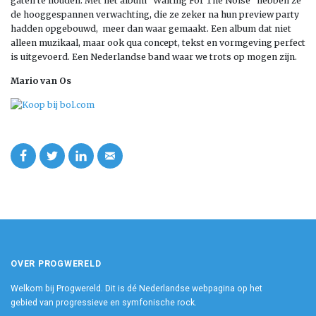
gaten te houden. Met het album “Waiting For The Noise” hebben ze
de hooggespannen verwachting, die ze zeker na hun preview party
hadden opgebouwd, meer dan waar gemaakt. Een album dat niet
alleen muzikaal, maar ook qua concept, tekst en vormgeving perfect
is uitgevoerd. Een Nederlandse band waar we trots op mogen zijn.
Mario van Os
OVER PROGWERELD
Welkom bij Progwereld. Dit is dé Nederlandse webpagina op het
gebied van progressieve en symfonische rock.