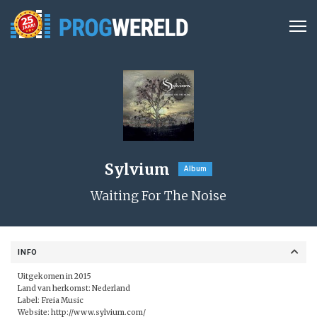
Sylvium
Album
Waiting For The Noise
INFO
Uitgekomen in 2015
Land van herkomst: Nederland
Label:
Freia Music
Website:
http://www.sylvium.com/