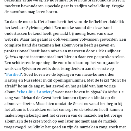
bezetting al die we op 29 november 2014 in de Starsound te Utrecht
mochten bewonderen. Speciale gast is Tadjiro Velzel die op
Fragile
de saxofoon mag laten horen.
En dan de muziek. Het album heeft het voor de liefhebber duidelijk
herkenbare Sylvium geluid. Een unieke sound die deze band
ondertussen bekend heeft gemaakt bij menig lezer van onze
website. Maar het geluid is ook veel meer volwassen geworden. Een
complete band die tezamen het album vorm heeft gegeven en
professioneel heeft laten mixen en masteren door Dick Heijboer.
Quietus
opent instrumentaal met hier en daar een gesproken tekst.
Een schitterende opening die voortborduurt op het voorgaande
werk van Sylvium en zelfs doet terugdenken aan de eerste ep
“
Purified
”. Goed horen we de bijdragen van nieuwkomers den
Hartog en Nusselder in dit openingsnummer. Met de tekst “don’t be
afraid” komt de angst, het gevoel en het geluid van hun vorige
album “
The Gift Of Anxiety
” weer naar boven in
Signal To Noise
. De
zang van Richard de Geest heeft kunnen rijpen en klinkt op dit
album veel beter. Misschien omdat de Geest nu vanaf het begin bij
het album is betrokken en het concept en de teksten heeft kunnen
maken tegelijkertijd met het creëren van de muziek. Bij het vorige
album zijn de teksten toch op een later moment aan de muziek
toegevoegd. Nu klinkt het goed en zijn de muziek en zang sterk met