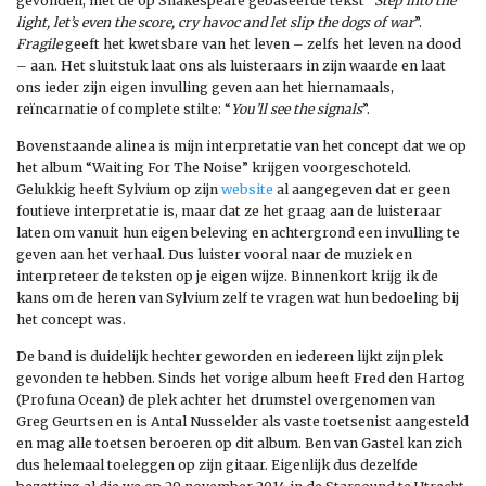
gevonden, met de op Shakespeare gebaseerde tekst “
Step into the
light, let’s even the score, cry havoc and let slip the dogs of war
”.
Fragile
geeft het kwetsbare van het leven – zelfs het leven na dood
– aan. Het sluitstuk laat ons als luisteraars in zijn waarde en laat
ons ieder zijn eigen invulling geven aan het hiernamaals,
reïncarnatie of complete stilte: “
You’ll see the signals
”.
Bovenstaande alinea is mijn interpretatie van het concept dat we op
het album “Waiting For The Noise” krijgen voorgeschoteld.
Gelukkig heeft Sylvium op zijn
website
al aangegeven dat er geen
foutieve interpretatie is, maar dat ze het graag aan de luisteraar
laten om vanuit hun eigen beleving en achtergrond een invulling te
geven aan het verhaal. Dus luister vooral naar de muziek en
interpreteer de teksten op je eigen wijze. Binnenkort krijg ik de
kans om de heren van Sylvium zelf te vragen wat hun bedoeling bij
het concept was.
De band is duidelijk hechter geworden en iedereen lijkt zijn plek
gevonden te hebben. Sinds het vorige album heeft Fred den Hartog
(Profuna Ocean) de plek achter het drumstel overgenomen van
Greg Geurtsen en is Antal Nusselder als vaste toetsenist aangesteld
en mag alle toetsen beroeren op dit album. Ben van Gastel kan zich
dus helemaal toeleggen op zijn gitaar. Eigenlijk dus dezelfde