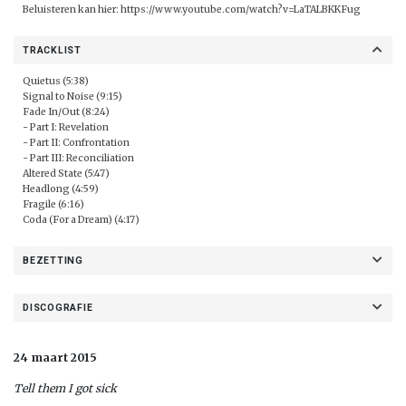
Beluisteren kan hier:
https://www.youtube.com/watch?v=LaTALBKKFug
TRACKLIST
Quietus (5:38)
Signal to Noise (9:15)
Fade In/Out (8:24)
- Part I: Revelation
- Part II: Confrontation
- Part III: Reconciliation
Altered State (5:47)
Headlong (4:59)
Fragile (6:16)
Coda (For a Dream) (4:17)
BEZETTING
DISCOGRAFIE
24 maart 2015
Tell them I got sick