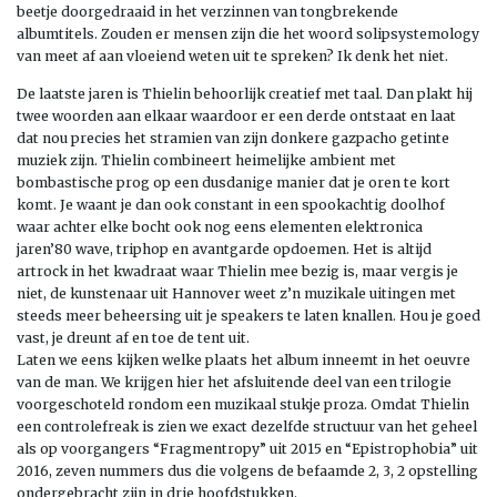
beetje doorgedraaid in het verzinnen van tongbrekende
albumtitels. Zouden er mensen zijn die het woord solipsystemology
van meet af aan vloeiend weten uit te spreken? Ik denk het niet.
De laatste jaren is Thielin behoorlijk creatief met taal. Dan plakt hij
twee woorden aan elkaar waardoor er een derde ontstaat en laat
dat nou precies het stramien van zijn donkere gazpacho getinte
muziek zijn. Thielin combineert heimelijke ambient met
bombastische prog op een dusdanige manier dat je oren te kort
komt. Je waant je dan ook constant in een spookachtig doolhof
waar achter elke bocht ook nog eens elementen elektronica
jaren’80 wave, triphop en avantgarde opdoemen. Het is altijd
artrock in het kwadraat waar Thielin mee bezig is, maar vergis je
niet, de kunstenaar uit Hannover weet z’n muzikale uitingen met
steeds meer beheersing uit je speakers te laten knallen. Hou je goed
vast, je dreunt af en toe de tent uit.
Laten we eens kijken welke plaats het album inneemt in het oeuvre
van de man. We krijgen hier het afsluitende deel van een trilogie
voorgeschoteld rondom een muzikaal stukje proza. Omdat Thielin
een controlefreak is zien we exact dezelfde structuur van het geheel
als op voorgangers “Fragmentropy” uit 2015 en “Epistrophobia” uit
2016, zeven nummers dus die volgens de befaamde 2, 3, 2 opstelling
ondergebracht zijn in drie hoofdstukken.