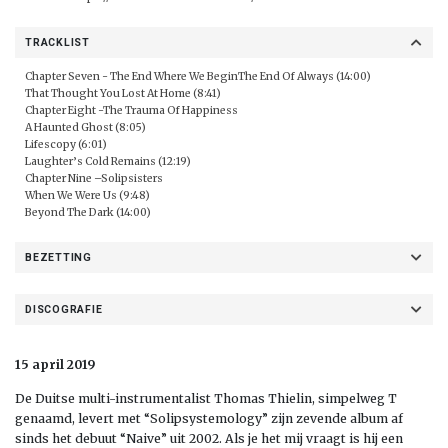
TRACKLIST
Chapter Seven - The End Where We BeginThe End Of Always (14:00)
That Thought You Lost At Home (8:41)
Chapter Eight -The Trauma Of Happiness
A Haunted Ghost (8:05)
Lifescopy (6:01)
Laughter’s Cold Remains (12:19)
Chapter Nine –Solipsisters
When We Were Us (9:48)
Beyond The Dark (14:00)
BEZETTING
DISCOGRAFIE
15 april 2019
De Duitse multi-instrumentalist Thomas Thielin, simpelweg T
genaamd, levert met “Solipsystemology” zijn zevende album af
sinds het debuut “Naive” uit 2002. Als je het mij vraagt is hij een