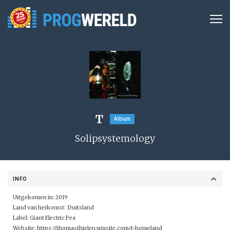
T
Album
Solipsystemology
INFO
Uitgekomen in: 2019
Land van herkomst: Duitsland
Label:
Giant Electric Pea
Website:
https://thomasthielen.wixsite.com/t-homeland