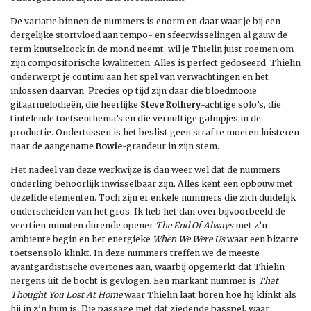
De variatie binnen de nummers is enorm en daar waar je bij een
dergelijke stortvloed aan tempo- en sfeerwisselingen al gauw de
term knutselrock in de mond neemt, wil je Thielin juist roemen om
zijn compositorische kwaliteiten. Alles is perfect gedoseerd. Thielin
onderwerpt je continu aan het spel van verwachtingen en het
inlossen daarvan. Precies op tijd zijn daar die bloedmooie
gitaarmelodieën, die heerlijke
Steve Rothery
-achtige solo’s, die
tintelende toetsenthema’s en die vernuftige galmpjes in de
productie. Ondertussen is het beslist geen straf te moeten luisteren
naar de aangename
Bowie
-grandeur in zijn stem.
Het nadeel van deze werkwijze is dan weer wel dat de nummers
onderling behoorlijk inwisselbaar zijn. Alles kent een opbouw met
dezelfde elementen. Toch zijn er enkele nummers die zich duidelijk
onderscheiden van het gros. Ik heb het dan over bijvoorbeeld de
veertien minuten durende opener
The End Of Always
met z’n
ambiente begin en het energieke
When We Were Us
waar een bizarre
toetsensolo klinkt. In deze nummers treffen we de meeste
avantgardistische overtones aan, waarbij opgemerkt dat Thielin
nergens uit de bocht is gevlogen. Een markant nummer is
That
Thought You Lost At Home
waar Thielin laat horen hoe hij klinkt als
hij in z’n hum is. Die passage met dat ziedende basspel, waar