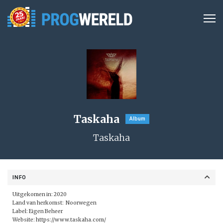
Taskaha
Album
Taskaha
INFO
Uitgekomen in: 2020
Land van herkomst: Noorwegen
Label: Eigen Beheer
Website:
https://www.taskaha.com/