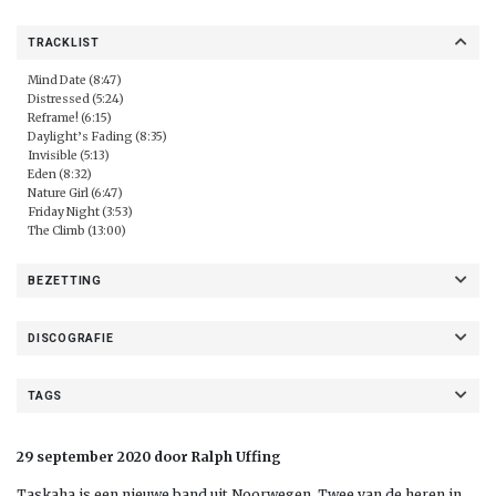
TRACKLIST
Mind Date (8:47)
Distressed (5:24)
Reframe! (6:15)
Daylight’s Fading (8:35)
Invisible (5:13)
Eden (8:32)
Nature Girl (6:47)
Friday Night (3:53)
The Climb (13:00)
BEZETTING
DISCOGRAFIE
TAGS
29 september 2020 door Ralph Uffing
Taskaha is een nieuwe band uit Noorwegen. Twee van de heren in