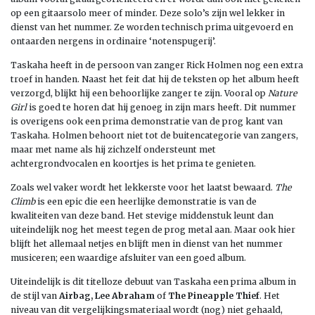
op een gitaarsolo meer of minder. Deze solo’s zijn wel lekker in
dienst van het nummer. Ze worden technisch prima uitgevoerd en
ontaarden nergens in ordinaire ‘notenspugerij’.
Taskaha heeft in de persoon van zanger Rick Holmen nog een extra
troef in handen. Naast het feit dat hij de teksten op het album heeft
verzorgd, blijkt hij een behoorlijke zanger te zijn. Vooral op
Nature
Girl
is goed te horen dat hij genoeg in zijn mars heeft. Dit nummer
is overigens ook een prima demonstratie van de prog kant van
Taskaha. Holmen behoort niet tot de buitencategorie van zangers,
maar met name als hij zichzelf ondersteunt met
achtergrondvocalen en koortjes is het prima te genieten.
Zoals wel vaker wordt het lekkerste voor het laatst bewaard.
The
Climb
is een epic die een heerlijke demonstratie is van de
kwaliteiten van deze band. Het stevige middenstuk leunt dan
uiteindelijk nog het meest tegen de prog metal aan. Maar ook hier
blijft het allemaal netjes en blijft men in dienst van het nummer
musiceren; een waardige afsluiter van een goed album.
Uiteindelijk is dit titelloze debuut van Taskaha een prima album in
de stijl van
Airbag, Lee Abraham
of
The Pineapple Thief
. Het
niveau van dit vergelijkingsmateriaal wordt (nog) niet gehaald,