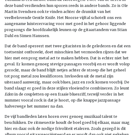
deze band verdienden hun sporen reeds in andere bands. Zo is Ole
Martin Svendsen ook te vinden achter de drumkit van het
veelbelovende Gentle Knife. Het Noorse vijftal schotelt ons een
aangename luisterervaring voor met goed in het gehoor liggende
progsongs die hoofdzakelijk leunen op de gitaartandem van Stian
Dahl en Simen Hanssen.
Dat de band opereert met twee gitaristen in de gelederen en dat een
toetsenist ontbreekt, doet misschien het vermoeden rijzen dat we
hier met een prog metal act te maken hebben. Dat is echter niet het
geval. Er komen genoeg stevige passages voorbij en er wordt volop
gerockt, maar de band blijft netjes achter de streep die het geheel
tot prog metal zou kwalificeren. Invloeden uit de metal zijn
uiteraard aanwezig, maar ook blues, jazz en rock komen voorbij. De
band slaagt er goed in deze stijlen vloeiend te combineren. Zo leunt
Eden
in de coupletten op een fraaie bluesriff, terwijl verder in het
nummer vooral rock is dat je hoort, op die knappe jazzpassage
halverwege het nummer na dan.
De vijf bandleden laten horen over genoeg muzikaal talent te
beschikken. De ritmesectie houdt de boel goed bij elkaar, maar mag
hier en daar ook de nodige frivoliteit etaleren. Zoals gezegd is dit
album vooral gitaargeoriënteerd en er wordt dan ook niet gekeken