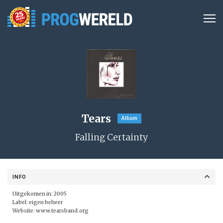
Tears
Album
Falling Certainty
INFO
Uitgekomen in: 2005
Label: eigen beheer
Website:
www.tearsband.org