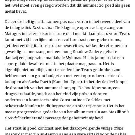
het. Wel moet even gezegd worden dat dit nummer zo goed als geen
metal bevat.
De eerste heftige riffs komen pas naar voren in het tweede deel van
de trilogie
Self Destruction
. De klagerige opera-achtige zang van
Matagos in het zeer korte eerste deel maakt daar plaats voor. Tears
komt met vijf heerlijke minuten vol bombast, energieke drums,
getalenteerde gitaar- en toetsenexercities, pakkende refreinen en
geweldige samenzang met een hoog Shadow Gallery-gehalte
dankzij een enigszins maniakale Mylonas. Het is jammer dat een
supergeluidskwaliteit niet in het plaatje mag passen. Het is
eigenlijk niet moeilijk voor te stellen hoe Tears geklonken zou
hebben met een groot budget en met een topproducer achter de
knoppen als Sacha Paeth (Kamelot, Epica). In het derde deel loopt
de dramatiek van het nummer hoog op. De hoofdpersoon, een
drugsverslaafde, snijdt aan het eind zijn polsen door en
ondertussen komt toetsenist Constantinos Corkidas met
orkestrale klanken in dit imposante en sfeerrijke stuk. Het is het
meest progressieve gedeelte van het album met z’n aan
Marillion
’s
Grendel
herinnerende passage der geheimzinnigheid.
Het staat in goed kontrast met het daaropvolgende vurige
Time
Master
dat met z’n up-tempo gang een ware sirtaki voor de nek is.