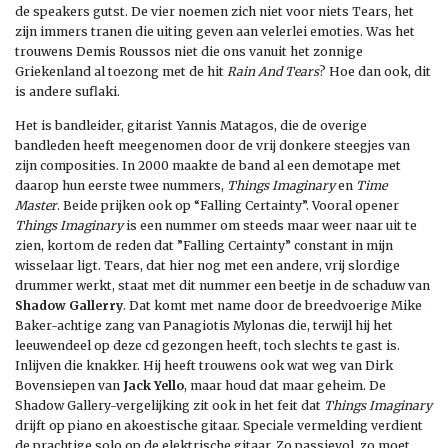
de speakers gutst. De vier noemen zich niet voor niets Tears, het
zijn immers tranen die uiting geven aan velerlei emoties. Was het
trouwens Demis Roussos niet die ons vanuit het zonnige
Griekenland al toezong met de hit
Rain And Tears
? Hoe dan ook, dit
is andere suflaki.
Het is bandleider, gitarist Yannis Matagos, die de overige
bandleden heeft meegenomen door de vrij donkere steegjes van
zijn composities. In 2000 maakte de band al een demotape met
daarop hun eerste twee nummers,
Things Imaginary
en
Time
Master
. Beide prijken ook op “Falling Certainty”. Vooral opener
Things Imaginary
is een nummer om steeds maar weer naar uit te
zien, kortom de reden dat ”Falling Certainty” constant in mijn
wisselaar ligt. Tears, dat hier nog met een andere, vrij slordige
drummer werkt, staat met dit nummer een beetje in de schaduw van
Shadow Gallerry
. Dat komt met name door de breedvoerige Mike
Baker-achtige zang van Panagiotis Mylonas die, terwijl hij het
leeuwendeel op deze cd gezongen heeft, toch slechts te gast is.
Inlijven die knakker. Hij heeft trouwens ook wat weg van Dirk
Bovensiepen van
Jack Yello
, maar houd dat maar geheim. De
Shadow Gallery-vergelijking zit ook in het feit dat
Things Imaginary
drijft op piano en akoestische gitaar. Speciale vermelding verdient
de prachtige solo op de elektrische gitaar. Zo passievol, zo moet