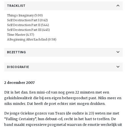
TRACKLIST
Things Imaginary (5:00)
Self Destruction Part I (0:42)
Self Destruction Part II (5:44)
Self Destruction Part III (4:45)
Time Master (4:37)
A Beginning After Each End (0:58)
BEZETTING
DISCOGRAFIE
2 december 2007
Dit is het dan. Een mini-cd van nog geen 22 minuten met een
geluidskwaliteit die bij een eigen beheerproduct past. Niks meer en
niks minder. Dat heeft de pret echter niet mogen drukken.
De jonge Griekse gozers van Tears (de oudste is 23) weten me met
“Falling Certainty”, hun debuut-cd, recht in het hart te treffen. De
band maakt expressieve progmetal waarvan de emotie werkelijk uit