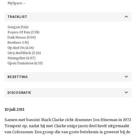
MySpace: -
TRACKLIST
Gorgon (5:41)
Foyers Of Fun (3:38)
Dark House (5:00)
Brothers 3:35)
Up And On (4:16)
Grey And Black (2:26)
Strangeher (4:07)
Upon Tomorrow (6:15)
BEZETTING
DISCOGRAFIE
10 juli 2011
Samen met bassist Mark Clarke richt drummer Jon Hiseman in 1972
Tempest op, nadat hij met Clarke enige jaren deel heeft uitgemaakt
van Colosseum. Een groep die van grote betekenis is geweest bij de