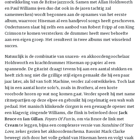
ontwikkeling van de Britse jazzrock. Samen met Allan Holdsworth
en Paul Williams (een duo dat ook in de jaren tachtig zal
samenwerken) wordt begonnen aan de opnames van het eerste
album, waarvoor Hiseman al een handjevol songs heeft geschreven.
Ondertussen slaat hij zelfs een aanbod van Robert Fripp af om King
Crimson te komen versterken: de drummer heeft meer behoefte
aan een eigen groep. Het resulteert in twee albums met wisselend
succes.
Natuurlijk is de combinatie van snaren- en akkoordengoochelaar
Holdsworth en krachtdrummer Hiseman op papier al een
spannende. De gitarist draagt tevens bij aan een aantal stukken en
heeft zich nog niet die grillige stijl eigen gemaakt die hij een paar
jaar later, als lid van Soft Machine, verder zal ontwikkelen. Toch laat
hij in een aantal korte solo’s, zoals in
Brothers
, al een korte
voorbode horen op wat nog komen gaat. Verder speelt hij met name
ritmepartijen op deze elpee en gebruikt hij regelmatig een wah wah
pedaal. Het manisch klinkende
Gorgon
is een gewaagde opener met
een klagerig zingende Williams, die flink is beïnvloed door
Jack
Bruce
en
Ian Gillan
.
Foyers Of Fun
is, om via Bruce de link met
Cream
te leggen, bijna een complexere versie van
Sunshine Of Your
Love
, zeker gezien het akkoordenschema. Bassist Mark Clarke
beweegt zich door het volle geluid van Hiseman heen en volgt vaak