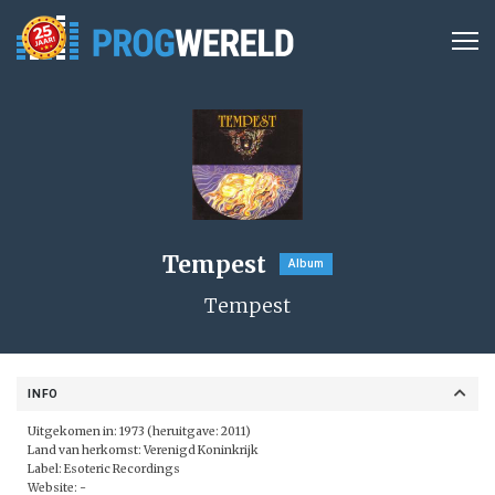
Tempest
Album
Tempest
INFO
Uitgekomen in: 1973 (heruitgave: 2011)
Land van herkomst: Verenigd Koninkrijk
Label:
Esoteric Recordings
Website: -