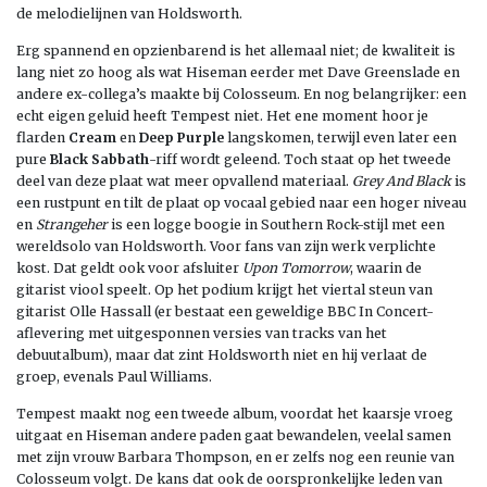
de melodielijnen van Holdsworth.
Erg spannend en opzienbarend is het allemaal niet; de kwaliteit is
lang niet zo hoog als wat Hiseman eerder met Dave Greenslade en
andere ex-collega’s maakte bij Colosseum. En nog belangrijker: een
echt eigen geluid heeft Tempest niet. Het ene moment hoor je
flarden
Cream
en
Deep Purple
langskomen, terwijl even later een
pure
Black Sabbath
-riff wordt geleend. Toch staat op het tweede
deel van deze plaat wat meer opvallend materiaal.
Grey And Black
is
een rustpunt en tilt de plaat op vocaal gebied naar een hoger niveau
en
Strangeher
is een logge boogie in Southern Rock-stijl met een
wereldsolo van Holdsworth. Voor fans van zijn werk verplichte
kost. Dat geldt ook voor afsluiter
Upon Tomorrow
, waarin de
gitarist viool speelt. Op het podium krijgt het viertal steun van
gitarist Olle Hassall (er bestaat een geweldige BBC In Concert-
aflevering met uitgesponnen versies van tracks van het
debuutalbum), maar dat zint Holdsworth niet en hij verlaat de
groep, evenals Paul Williams.
Tempest maakt nog een tweede album, voordat het kaarsje vroeg
uitgaat en Hiseman andere paden gaat bewandelen, veelal samen
met zijn vrouw Barbara Thompson, en er zelfs nog een reunie van
Colosseum volgt. De kans dat ook de oorspronkelijke leden van