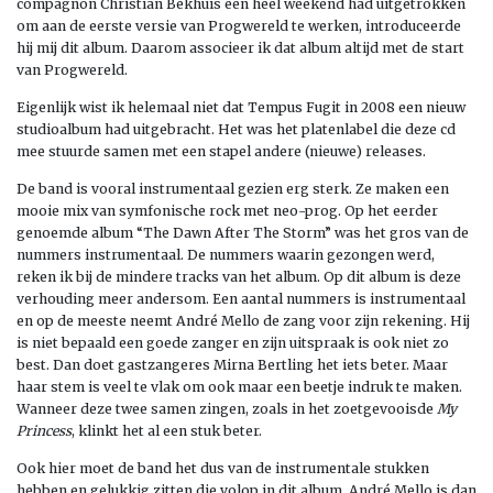
compagnon Christian Bekhuis een heel weekend had uitgetrokken
om aan de eerste versie van Progwereld te werken, introduceerde
hij mij dit album. Daarom associeer ik dat album altijd met de start
van Progwereld.
Eigenlijk wist ik helemaal niet dat Tempus Fugit in 2008 een nieuw
studioalbum had uitgebracht. Het was het platenlabel die deze cd
mee stuurde samen met een stapel andere (nieuwe) releases.
De band is vooral instrumentaal gezien erg sterk. Ze maken een
mooie mix van symfonische rock met neo-prog. Op het eerder
genoemde album “The Dawn After The Storm” was het gros van de
nummers instrumentaal. De nummers waarin gezongen werd,
reken ik bij de mindere tracks van het album. Op dit album is deze
verhouding meer andersom. Een aantal nummers is instrumentaal
en op de meeste neemt André Mello de zang voor zijn rekening. Hij
is niet bepaald een goede zanger en zijn uitspraak is ook niet zo
best. Dan doet gastzangeres Mirna Bertling het iets beter. Maar
haar stem is veel te vlak om ook maar een beetje indruk te maken.
Wanneer deze twee samen zingen, zoals in het zoetgevooisde
My
Princess
, klinkt het al een stuk beter.
Ook hier moet de band het dus van de instrumentale stukken
hebben en gelukkig zitten die volop in dit album. André Mello is dan