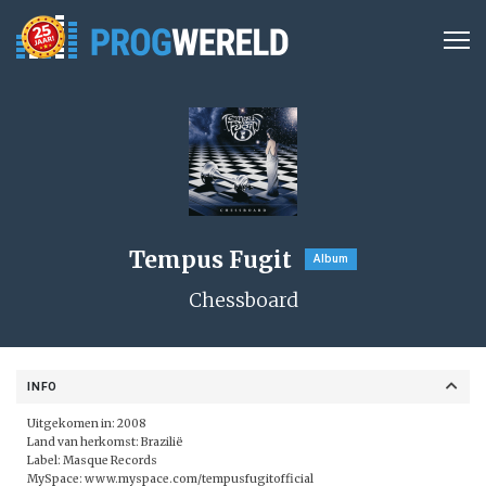
Tempus Fugit
Album
Chessboard
INFO
Uitgekomen in: 2008
Land van herkomst: Brazilië
Label:
Masque Records
MySpace:
www.myspace.com/tempusfugitofficial