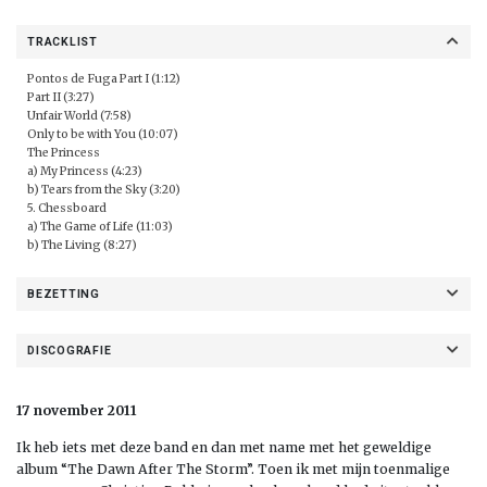
TRACKLIST
Pontos de Fuga Part I (1:12)
Part II (3:27)
Unfair World (7:58)
Only to be with You (10:07)
The Princess
a) My Princess (4:23)
b) Tears from the Sky (3:20)
5. Chessboard
a) The Game of Life (11:03)
b) The Living (8:27)
BEZETTING
DISCOGRAFIE
17 november 2011
Ik heb iets met deze band en dan met name met het geweldige
album “The Dawn After The Storm”. Toen ik met mijn toenmalige