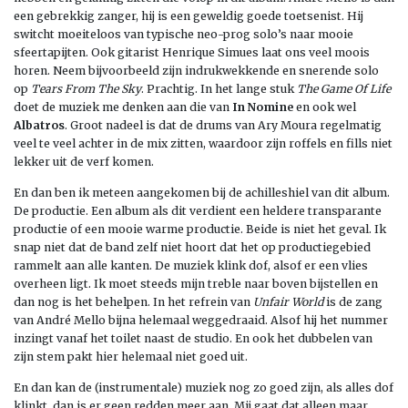
een gebrekkig zanger, hij is een geweldig goede toetsenist. Hij
switcht moeiteloos van typische neo-prog solo’s naar mooie
sfeertapijten. Ook gitarist Henrique Simues laat ons veel moois
horen. Neem bijvoorbeeld zijn indrukwekkende en snerende solo
op
Tears From The Sky
. Prachtig. In het lange stuk
The Game Of Life
doet de muziek me denken aan die van
In Nomine
en ook wel
Albatros
. Groot nadeel is dat de drums van Ary Moura regelmatig
veel te veel achter in de mix zitten, waardoor zijn roffels en fills niet
lekker uit de verf komen.
En dan ben ik meteen aangekomen bij de achilleshiel van dit album.
De productie. Een album als dit verdient een heldere transparante
productie of een mooie warme productie. Beide is niet het geval. Ik
snap niet dat de band zelf niet hoort dat het op productiegebied
rammelt aan alle kanten. De muziek klink dof, alsof er een vlies
overheen ligt. Ik moet steeds mijn treble naar boven bijstellen en
dan nog is het behelpen. In het refrein van
Unfair World
is de zang
van André Mello bijna helemaal weggedraaid. Alsof hij het nummer
inzingt vanaf het toilet naast de studio. En ook het dubbelen van
zijn stem pakt hier helemaal niet goed uit.
En dan kan de (instrumentale) muziek nog zo goed zijn, als alles dof
klinkt, dan is er geen redden meer aan. Mij gaat dat alleen maar