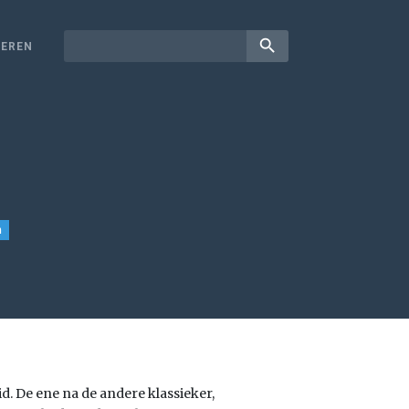
search
EREN
m
d. De ene na de andere klassieker,