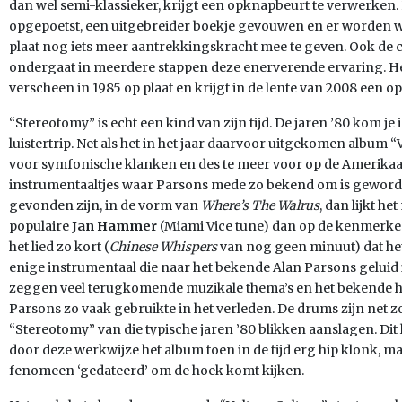
dan wel semi-klassieker, krijgt een opknapbeurt te verwerken. 
opgepoetst, een uitgebreider boekje gevouwen en er worden 
plaat nog iets meer aantrekkingskracht mee te geven. Ook de 
ondergaat in meerdere stappen deze enerverende ervaring. H
verscheen in 1985 op plaat en krijgt in de lente van 2008 een o
“Stereotomy” is echt een kind van zijn tijd. De jaren ’80 kom je 
luistertrip. Net als het in het jaar daarvoor uitgekomen album “
voor symfonische klanken en des te meer voor op de Amerikaan
instrumentaaltjes waar Parsons mede zo bekend om is geworden,
gevonden zijn, in de vorm van
Where’s The Walrus
, dan lijkt h
populaire
Jan Hammer
(Miami Vice tune) dan op de kenmerken
het lied zo kort (
Chinese Whispers
van nog geen minuut) dat het 
enige instrumentaal die naar het bekende Alan Parsons geluid 
zeggen veel terugkomende muzikale thema’s en het bekende hupp
Parsons zo vaak gebruikte in het verleden. De drums zijn net zo
“Stereotomy” van die typische jaren ’80 blikken aanslagen. Dit
door deze werkwijze het album toen in de tijd erg hip klonk, m
fenomeen ‘gedateerd’ om de hoek komt kijken.