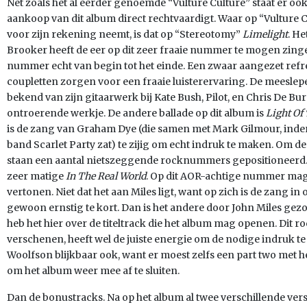
Net zoals het al eerder genoemde “Vulture Culture” staat er oo
aankoop van dit album direct rechtvaardigt. Waar op “Vulture 
voor zijn rekening neemt, is dat op “Stereotomy”
Limelight
. H
Brooker heeft de eer op dit zeer fraaie nummer te mogen zing
nummer echt van begin tot het einde. Een zwaar aangezet refre
coupletten zorgen voor een fraaie luisterervaring. De meeslep
bekend van zijn gitaarwerk bij Kate Bush, Pilot, en Chris De Burg
ontroerende werkje. De andere ballade op dit album is
Light Of
is de zang van Graham Dye (die samen met Mark Gilmour, inderd
band Scarlet Party zat) te zijig om echt indruk te maken. Om 
staan een aantal nietszeggende rocknummers gepositioneerd. 
zeer matige
In
The Real World
. Op dit AOR-achtige nummer mag
vertonen. Niet dat het aan Miles ligt, want op zich is de zang i
gewoon ernstig te kort. Dan is het andere door John Miles gez
heb het hier over de titeltrack die het album mag openen. Dit r
verschenen, heeft wel de juiste energie om de nodige indruk 
Woolfson blijkbaar ook, want er moest zelfs een part two met
om het album weer mee af te sluiten.
Dan de bonustracks. Na op het album al twee verschillende ver