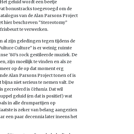
Het geluid wordt een beetje
wat bonustracks toegevoegd om de
catalogus van de Alan Parsons Project
et hier beschreven “Stereotomy”
pfrisbeurt te verwerken.
in al zijn geledingen tegen tijdens de
Vulture Culture” is er weinig ruimte
se ’80’s rock gestileerde muziek. De
 zijn moeilijk te vinden en als ze
et meer op de op dat moment erg
de Alan Parsons Project tonen of is
bijna niet serieus te nemen valt. De
is gecreëerd is
Urbania
. Dat wil
el geluid (en dat is positief) wat
als in alle drumpartijen op
 laatste is zeker van belang aangezien
aar een paar decennia later ineens het