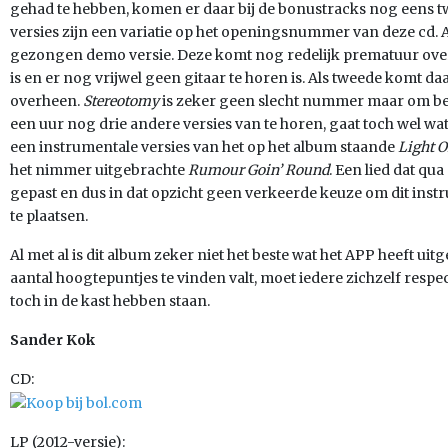
gehad te hebben, komen er daar bij de bonustracks nog eens tw
versies zijn een variatie op het openingsnummer van deze cd. 
gezongen demo versie. Deze komt nog redelijk prematuur over 
is en er nog vrijwel geen gitaar te horen is. Als tweede komt d
overheen.
Stereotomy
is zeker geen slecht nummer maar om beh
een uur nog drie andere versies van te horen, gaat toch wel wa
een instrumentale versies van het op het album staande
Light O
het nimmer uitgebrachte
Rumour Goin’ Round
. Een lied dat qu
gepast en dus in dat opzicht geen verkeerde keuze om dit in
te plaatsen.
Al met al is dit album zeker niet het beste wat het APP heeft ui
aantal hoogtepuntjes te vinden valt, moet iedere zichzelf res
toch in de kast hebben staan.
Sander Kok
CD:
LP (2012-versie):