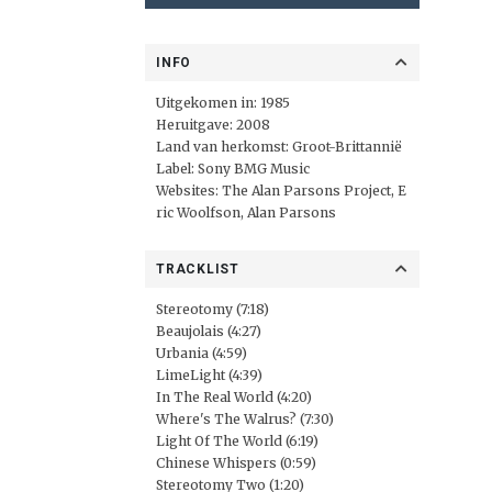
INFO
Uitgekomen in: 1985
Heruitgave: 2008
Land van herkomst: Groot-Brittannië
Label:
Sony BMG Music
Websites:
The Alan Parsons Project
,
E
ric Woolfson
,
Alan Parsons
TRACKLIST
Stereotomy (7:18)
Beaujolais (4:27)
Urbania (4:59)
LimeLight (4:39)
In The Real World (4:20)
Where's The Walrus? (7:30)
Light Of The World (6:19)
Chinese Whispers (0:59)
Stereotomy Two (1:20)