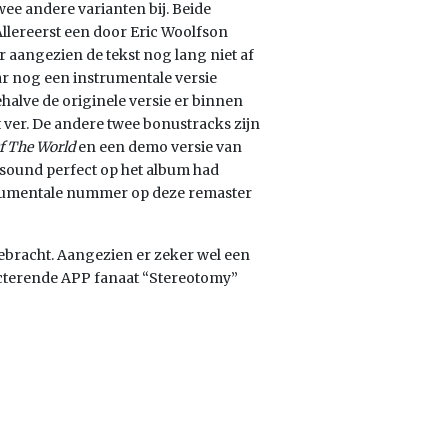
ee andere varianten bij. Beide
Allereerst een door Eric Woolfson
aangezien de tekst nog lang niet af
aar nog een instrumentale versie
alve de originele versie er binnen
t ver. De andere twee bonustracks zijn
f The World
en een demo versie van
a sound perfect op het album had
strumentale nummer op deze remaster
tgebracht. Aangezien er zeker wel een
pecterende APP fanaat “Stereotomy”