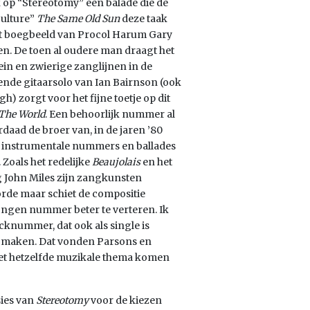
k op “Stereotomy” een balade die de
Culture”
The Same Old Sun
deze taak
et boegbeeld van Procol Harum Gary
en. De toen al oudere man draagt het
in en zwierige zanglijnen in de
ende gitaarsolo van Ian Bairnson (ook
h) zorgt voor het fijne toetje op dit
 The World
. Een behoorlijk nummer al
aad de broer van, in de jaren ’80
de instrumentale nummers en ballades
Zoals het redelijke
Beaujolais
en het
 John Miles zijn zangkunsten
n orde maar schiet de compositie
ongen nummer beter te verteren. Ik
ocknummer, dat ook als single is
te maken. Dat vonden Parsons en
 het hetzelfde muzikale thema komen
sies van
Stereotomy
voor de kiezen