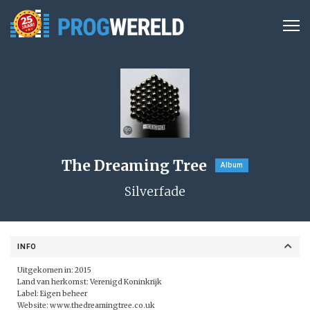
The Dreaming Tree
Album
Silverfade
INFO
Uitgekomen in: 2015
Land van herkomst: Verenigd Koninkrijk
Label:
Eigen beheer
Website:
www.thedreamingtree.co.uk