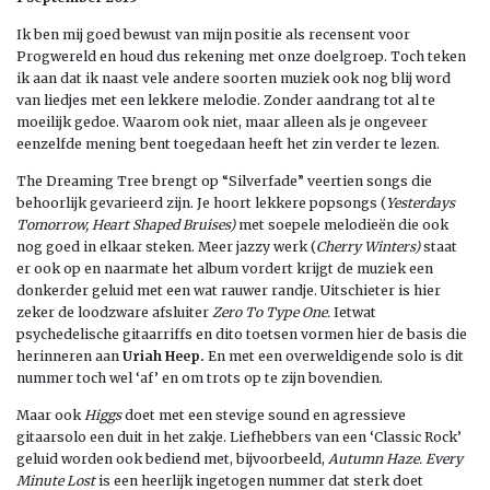
Ik ben mij goed bewust van mijn positie als recensent voor
Progwereld en houd dus rekening met onze doelgroep. Toch teken
ik aan dat ik naast vele andere soorten muziek ook nog blij word
van liedjes met een lekkere melodie. Zonder aandrang tot al te
moeilijk gedoe. Waarom ook niet, maar alleen als je ongeveer
eenzelfde mening bent toegedaan heeft het zin verder te lezen.
The Dreaming Tree brengt op “Silverfade” veertien songs die
behoorlijk gevarieerd zijn. Je hoort lekkere popsongs (
Yesterdays
Tomorrow, Heart Shaped Bruises)
met soepele melodieën die ook
nog goed in elkaar steken. Meer jazzy werk (
Cherry Winters)
staat
er ook op en naarmate het album vordert krijgt de muziek een
donkerder geluid met een wat rauwer randje. Uitschieter is hier
zeker de loodzware afsluiter
Zero To Type One.
Ietwat
psychedelische gitaarriffs en dito toetsen vormen hier de basis die
herinneren aan
Uriah Heep.
En met een overweldigende solo is dit
nummer toch wel ‘af’ en om trots op te zijn bovendien.
Maar ook
Higgs
doet met een stevige sound en agressieve
gitaarsolo een duit in het zakje. Liefhebbers van een ‘Classic Rock’
geluid worden ook bediend met, bijvoorbeeld,
Autumn Haze. Every
Minute Lost
is een heerlijk ingetogen nummer dat sterk doet