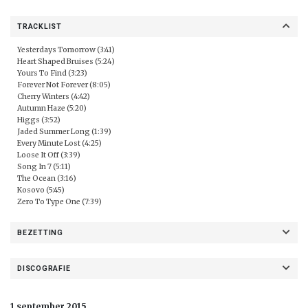
TRACKLIST
Yesterdays Tomorrow (3:41)
Heart Shaped Bruises (5:24)
Yours To Find (3:23)
Forever Not Forever (8:05)
Cherry Winters (4:42)
Autumn Haze (5:20)
Higgs (3:52)
Jaded Summer Long (1:39)
Every Minute Lost (4:25)
Loose It Off (3:39)
Song In 7 (5:11)
The Ocean (3:16)
Kosovo (5:45)
Zero To Type One (7:39)
BEZETTING
DISCOGRAFIE
1 september 2015