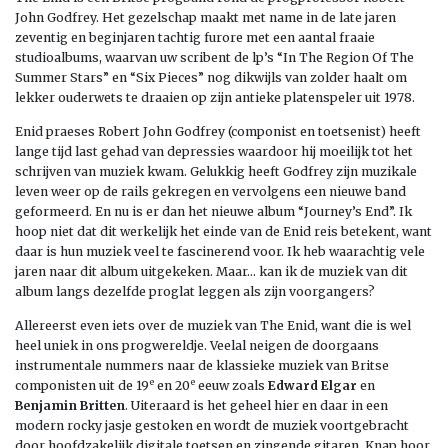
John Godfrey. Het gezelschap maakt met name in de late jaren
zeventig en beginjaren tachtig furore met een aantal fraaie
studioalbums, waarvan uw scribent de lp’s “In The Region Of The
Summer Stars” en “Six Pieces” nog dikwijls van zolder haalt om
lekker ouderwets te draaien op zijn antieke platenspeler uit 1978.
Enid praeses Robert John Godfrey (componist en toetsenist) heeft
lange tijd last gehad van depressies waardoor hij moeilijk tot het
schrijven van muziek kwam. Gelukkig heeft Godfrey zijn muzikale
leven weer op de rails gekregen en vervolgens een nieuwe band
geformeerd. En nu is er dan het nieuwe album “Journey’s End”. Ik
hoop niet dat dit werkelijk het einde van de Enid reis betekent, want
daar is hun muziek veel te fascinerend voor. Ik heb waarachtig vele
jaren naar dit album uitgekeken. Maar… kan ik de muziek van dit
album langs dezelfde proglat leggen als zijn voorgangers?
Allereerst even iets over de muziek van The Enid, want die is wel
heel uniek in ons progwereldje. Veelal neigen de doorgaans
instrumentale nummers naar de klassieke muziek van Britse
e
e
componisten uit de 19
en 20
eeuw zoals
Edward Elgar
en
Benjamin Britten
. Uiteraard is het geheel hier en daar in een
modern rocky jasje gestoken en wordt de muziek voortgebracht
door hoofdzakelijk digitale toetsen en zingende gitaren. Knap hoor,