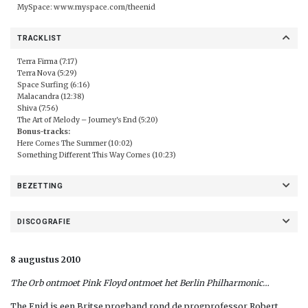
MySpace:
www.myspace.com/theenid
TRACKLIST
Terra Firma (7:17)
Terra Nova (5:29)
Space Surfing (6:16)
Malacandra (12:38)
Shiva (7:56)
The Art of Melody – Journey's End (5:20)
Bonus-tracks:
Here Comes The Summer (10:02)
Something Different This Way Comes (10:23)
BEZETTING
DISCOGRAFIE
8 augustus 2010
The Orb ontmoet Pink Floyd ontmoet het Berlin Philharmonic…
The Enid is een Britse progband rond de progprofessor Robert