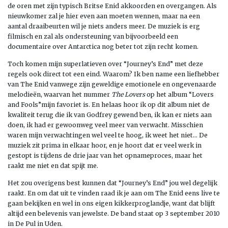
de oren met zijn typisch Britse Enid akkoorden en overgangen. Als
nieuwkomer zal je hier even aan moeten wennen, maar na een
aantal draaibeurten wil je niets anders meer. De muziek is erg
filmisch en zal als ondersteuning van bijvoorbeeld een
documentaire over Antarctica nog beter tot zijn recht komen.
Toch komen mijn superlatieven over “Journey’s End” met deze
regels ook direct tot een eind. Waarom? Ik ben name een liefhebber
van The Enid vanwege zijn geweldige emotionele en ongevenaarde
melodieën, waarvan het nummer
The Lovers
op het album “Lovers
and Fools”mijn favoriet is. En helaas hoor ik op dit album niet de
kwaliteit terug die ik van Godfrey gewend ben, ik kan er niets aan
doen, ik had er gewoonweg veel meer van verwacht. Misschien
waren mijn verwachtingen wel veel te hoog, ik weet het niet… De
muziek zit prima in elkaar hoor, en je hoort dat er veel werk in
gestopt is tijdens de drie jaar van het opnameproces, maar het
raakt me niet en dat spijt me.
Het zou overigens best kunnen dat “Journey’s End” jou wel degelijk
raakt. En om dat uit te vinden raad ik je aan om The Enid eens live te
gaan bekijken en wel in ons eigen kikkerproglandje, want dat blijft
altijd een belevenis van jewelste. De band staat op 3 september 2010
in De Pul in Uden.