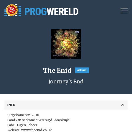
The Enid
Album
Journey's End
INFO
Uitgekomen in: 2010
Land van herkomst: Verenigd Koninkrijk
Label:
Eigen Beheer
Website:
www.theenid.co.uk