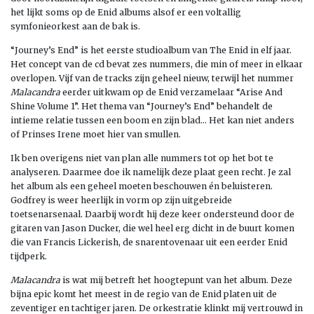
het lijkt soms op de Enid albums alsof er een voltallig
symfonieorkest aan de bak is.
“Journey’s End” is het eerste studioalbum van The Enid in elf jaar.
Het concept van de cd bevat zes nummers, die min of meer in elkaar
overlopen. Vijf van de tracks zijn geheel nieuw, terwijl het nummer
Malacandra
eerder uitkwam op de Enid verzamelaar “Arise And
Shine Volume 1”. Het thema van “Journey’s End” behandelt de
intieme relatie tussen een boom en zijn blad… Het kan niet anders
of Prinses Irene moet hier van smullen.
Ik ben overigens niet van plan alle nummers tot op het bot te
analyseren. Daarmee doe ik namelijk deze plaat geen recht. Je zal
het album als een geheel moeten beschouwen én beluisteren.
Godfrey is weer heerlijk in vorm op zijn uitgebreide
toetsenarsenaal. Daarbij wordt hij deze keer ondersteund door de
gitaren van Jason Ducker, die wel heel erg dicht in de buurt komen
die van Francis Lickerish, de snarentovenaar uit een eerder Enid
tijdperk.
Malacandra
is wat mij betreft het hoogtepunt van het album. Deze
bijna epic komt het meest in de regio van de Enid platen uit de
zeventiger en tachtiger jaren. De orkestratie klinkt mij vertrouwd in