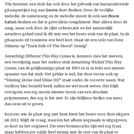
The Summer
, een stuk dat ook door het gebruik van harmoniërende
gitaarpartijen erg aan
Queen
doet denken. Door de vrolijke
melodie, de samenzang en de melodie moest ik ook aan
Moon
Safari
denken en dat is geen klein compliment. Niet alleen door de
zang, maar ook door de rijke orkestratie en het aanzienlijk
actuelere geluid vind ik dit met een het beste stuk van de plaat. In de
gitaarsolo zit trouwens een heel kort citaat uit een solo van Dave
Gilmour op “Dark Side Of The Moon”. Geinig!
Something Different This Way Comes
is, kenners zien het meteen,
een verwijzing naar het oudere stuk
Something Wicked This Way
Comes
, van de gelijknamige plaat uit 1983 en is in feite een nieuwe
opname van dat stuk. Het gekke is wel, dat deze versie ook op
“Shining (Arise And Shine III)” staat onder de correcte naam. Wat
Godfrey hier bezield heeft zullen we wel nooit weten. Het blijft
overigens een erg mooie nieuwe versie van een absoluut
prijsnummer, dus erg is het niet. Er zijn lelijkere liedjes om meer
dan eens uit te geven.
Kortom: wie de plaat nog niet kent kiest het beste voor deze uitgave
uit 2012. Blijft de vraag, waaróm het album nogmaals is uitgegeven,
zo kort na het origineel. Die twee bonustracks zijn wel erg fraai,
maar hebben per saldo heel weinig met de rest van de plaat te