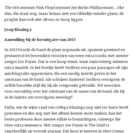
The Orb ontmoet Pink Floyd ontmoet het Berlin Philharmonic…
óke
dan, die staat nog, maar helaas met een tikkeltje minder glans; de
proglat kan ook niet altoos zo hoog liggen.
Joop Klazinga
Aanvulling bij de heruitgave van 2013
In 2013 bracht de band de plaat nogmaals uit, opnieuw gemixed en
gemasterd en bovendien voorzien van twee extra tracks met nieuwe
zanger Joe Payne. Dat is een hoop winst, want ruim twintig minuten
extra muziek. In het boekje heeft Godfrey een paar passages uit zijn
autobiografie opgenomen, die een aardig inzicht geven in het
ontstaan van de band. Als schrijver hanteert Godfrey overigens de
zelfde barokke stijl die hij als componist gebruikt: 350 woorden
voor een uitleg over het ontstaan van de naam van de band, die hij
in de laatste zin vervolgens weerlegt!
Enfin, wie de wijze raad van collega Klazinga nog niet ter harte heeft
genomen en dus nog met het album kennis moet maken, kan het
beste proberen deze nieuwe editie te bemachtigen, vanwege die
twee extra nummers. Met zanger Joe Payne is The Enid er
ongelooflijk op vooruit gegaan. Dat hoor je meteen in
Here Comes