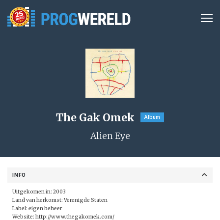
The Gak Omek
Album
Alien Eye
INFO
Uitgekomen in: 2003
Land van herkomst: Verenigde Staten
Label: eigen beheer
Website:
http://www.thegakomek.com/