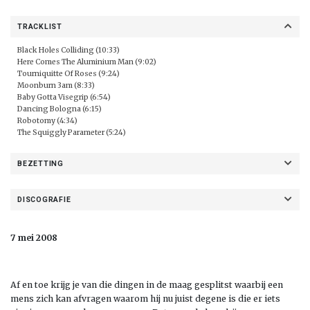
TRACKLIST
Black Holes Colliding (10:33)
Here Comes The Aluminium Man (9:02)
Tourniquitte Of Roses (9:24)
Moonburn 3am (8:33)
Baby Gotta Visegrip (6:54)
Dancing Bologna (6:15)
Robotomy (4:34)
The Squiggly Parameter (5:24)
BEZETTING
DISCOGRAFIE
7 mei 2008
Af en toe krijg je van die dingen in de maag gesplitst waarbij een
mens zich kan afvragen waarom hij nu juist degene is die er iets