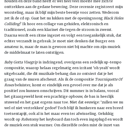
houden en deze band heeft er wel heel veel moeite mee zich te
onttrekken aan de gedane bewering. Deze recensie registreert mijn
worsteling, maar ik blijf mijn beste beentje voor zetten. Wederom
zet ik de cd op. Gaat het nu lukken met de openingssong
Black Holes
Colliding
? Ik hoor een collage van geluiden, elektronisch en
traditioneel, zoals een klarinet die tegen de stroom in zwemt.
Daarna wordt een ritme ingezet en volgt een toegankelijk stuk, dat
echter verzandt in gefreak. Je moet niet denken dat Burger een
amateur is, maar de man is gewoon niet bij machte om zijn muziek
de middelmaat te laten ontstijgen.
Baby Gotta Visegrip
is indringend, overigens een redelijk up-tempo
compositie, waarop helaas regelmatig een irritant ‘oh yeah’ wordt
uitgebraakt, die dit muzikale behang dan zo ontsiert dat je het
graag van de muren afscheurt. Als ik de compositie
Tourniquette Of
Roses
beluister, komt er eindelijk een gevoel over me dat je als
positief zou kunnen omschrijven. Dit nummer is in balans, vooral
het gitaargeweld kent een prachtige opbouw, de bas is heerlijk
stuwend en het gaat ergens naar toe. Niet dat eeuwige: ‘zullen we nu
wel of niet vertrekken’ gedoe! Toch blijf ik hunkeren naar een breed
toetsentapijt, ook al is het maar even ter afwisseling. Gelukkig
wordt op
Robotomy
het keyboard dan toch even ingeplugd en wordt
de muziek een stuk warmer. Om diezelfde reden mist de inzet van