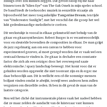
zinnigs over zou kunnen zeggen. Dat gevoel sloop bij me naar
binnen toen ik “Alien Eye” van The Gak Omek in mijn speler schoof.
De band biedt de toehoorder muziek in eenzelfde straatje als
bijvoorbeeld het meer toegankelijke
Tangerine Dream
, ten tijde
van “Underwater Sunlight”, met het verschil dat die groep het wel
lukt gedenkwaardige melodieën te creëren.
Dit werkstukje is vooral in elkaar geknutseld met behulp van de
gitaar en gitaarsynthesizer. Robert Burger is er verantwoordelijk
voor en sleutelde bovendien de composities in elkaar. De man grijpt
de jazz regelmatig aan om een canvas te hebben voor
experimenteel gezever, al moet gezegd worden dat er vaak wel een
centraal thema te vinden is. De gitaar is derhalve een constante
factor die zich als een reiziger door het overwegend saaie
elektronische / spacy landschap beweegt. Het komt voor dat er
geluiden worden opgewekt die niet toonvast zijn en ik erger me
daar behoorlijk aan. Dit is wellicht een cd die sommige mensen
briljant vinden omdat ie afwijkt, terwijl weer anderen hem zullen
verguizen om diezelfde reden. Ik ben in dit geval de man van de
laatste categorie.
Nou wil het cliché dat instrumentale platen vaak het nadeel hebben
dat ze maar zelden de aandacht van de luisteraar vast kunnen