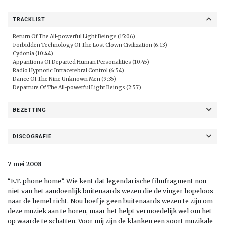
TRACKLIST
Return Of The All-powerful Light Beings (15:06)
Forbidden Technology Of The Lost Clown Civilization (6:13)
Cydonia (10:44)
Apparitions Of Departed Human Personalities (10:45)
Radio Hypnotic Intracerebral Control (6:54)
Dance Of The Nine Unknown Men (9:35)
Departure Of The All-powerful Light Beings (2:57)
BEZETTING
DISCOGRAFIE
7 mei 2008
“E.T. phone home”. Wie kent dat legendarische filmfragment nou
niet van het aandoenlijk buitenaards wezen die de vinger hopeloos
naar de hemel richt. Nou hoef je geen buitenaards wezen te zijn om
deze muziek aan te horen, maar het helpt vermoedelijk wel om het
op waarde te schatten. Voor mij zijn de klanken een soort muzikale