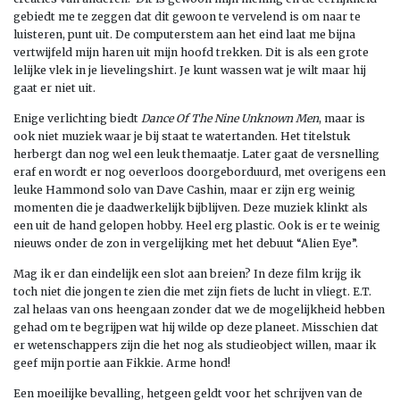
gebiedt me te zeggen dat dit gewoon te vervelend is om naar te
luisteren, punt uit. De computerstem aan het eind laat me bijna
vertwijfeld mijn haren uit mijn hoofd trekken. Dit is als een grote
lelijke vlek in je lievelingshirt. Je kunt wassen wat je wilt maar hij
gaat er niet uit.
Enige verlichting biedt
Dance Of The Nine Unknown Men
, maar is
ook niet muziek waar je bij staat te watertanden. Het titelstuk
herbergt dan nog wel een leuk themaatje. Later gaat de versnelling
eraf en wordt er nog oeverloos doorgeborduurd, met overigens een
leuke Hammond solo van Dave Cashin, maar er zijn erg weinig
momenten die je daadwerkelijk bijblijven. Deze muziek klinkt als
een uit de hand gelopen hobby. Heel erg plastic. Ook is er te weinig
nieuws onder de zon in vergelijking met het debuut “Alien Eye”.
Mag ik er dan eindelijk een slot aan breien? In deze film krijg ik
toch niet die jongen te zien die met zijn fiets de lucht in vliegt. E.T.
zal helaas van ons heengaan zonder dat we de mogelijkheid hebben
gehad om te begrijpen wat hij wilde op deze planeet. Misschien dat
er wetenschappers zijn die het nog als studieobject willen, maar ik
geef mijn portie aan Fikkie. Arme hond!
Een moeilijke bevalling, hetgeen geldt voor het schrijven van de