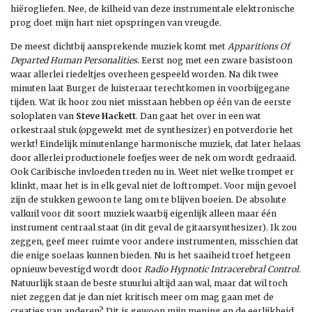
hiërogliefen. Nee, de kilheid van deze instrumentale elektronische
prog doet mijn hart niet opspringen van vreugde.
De meest dichtbij aansprekende muziek komt met
Apparitions Of
Departed Human Personalities.
Eerst nog met een zware basistoon
waar allerlei riedeltjes overheen gespeeld worden. Na dik twee
minuten laat Burger de luisteraar terechtkomen in voorbijgegane
tijden. Wat ik hoor zou niet misstaan hebben op één van de eerste
soloplaten van
Steve Hackett
. Dan gaat het over in een wat
orkestraal stuk (opgewekt met de synthesizer) en potverdorie het
werkt! Eindelijk minutenlange harmonische muziek, dat later helaas
door allerlei productionele foefjes weer de nek om wordt gedraaid.
Ook Caribische invloeden treden nu in. Weet niet welke trompet er
klinkt, maar het is in elk geval niet de loftrompet. Voor mijn gevoel
zijn de stukken gewoon te lang om te blijven boeien. De absolute
valkuil voor dit soort muziek waarbij eigenlijk alleen maar één
instrument centraal staat (in dit geval de gitaarsynthesizer). Ik zou
zeggen, geef meer ruimte voor andere instrumenten, misschien dat
die enige soelaas kunnen bieden. Nu is het saaiheid troef hetgeen
opnieuw bevestigd wordt door
Radio Hypnotic Intracerebral Control.
Natuurlijk staan de beste stuurlui altijd aan wal, maar dat wil toch
niet zeggen dat je dan niet kritisch meer om mag gaan met de
creaties van anderen? Dit is gewoon mijn mening en de eerlijkheid