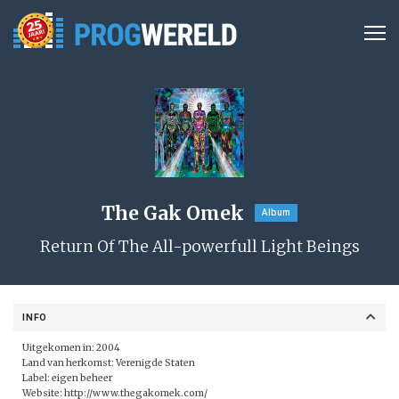
The Gak Omek
Album
Return Of The All-powerfull Light Beings
INFO
Uitgekomen in: 2004
Land van herkomst: Verenigde Staten
Label: eigen beheer
Website:
http://www.thegakomek.com/