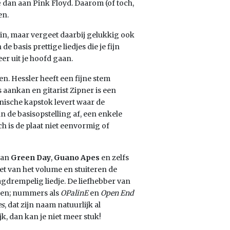
e
dan aan Pink Floyd. Daarom (of toch,
en.
 in, maar vergeet daarbij gelukkig ook
de basis prettige liedjes die je fijn
er uit je hoofd gaan.
n. Hessler heeft een fijne stem
 aankan en gitarist Zipner is een
onische kapstok levert waar de
 de basisopstelling af, een enkele
h is de plaat niet eenvormig of
 van
Green Day
,
Guano Apes
en zelfs
het van het volume en stuiteren de
aagdrempelig liedje. De liefhebber van
ken; nummers als
OPalinE
en
Open End
es
, dat zijn naam natuurlijk al
k, dan kan je niet meer stuk!