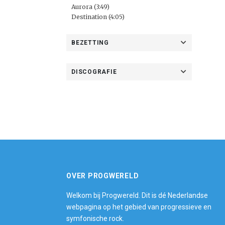
Aurora (3:49)
Destination (4:05)
BEZETTING
DISCOGRAFIE
OVER PROGWERELD
Welkom bij Progwereld. Dit is dé Nederlandse
webpagina op het gebied van progressieve en
symfonische rock.