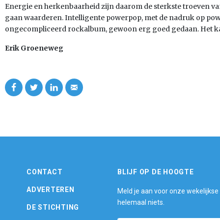
Energie en herkenbaarheid zijn daarom de sterkste troeven va
gaan waarderen. Intelligente powerpop, met de nadruk op power
ongecompliceerd rockalbum, gewoon erg goed gedaan. Het kan
Erik Groeneweg
CONTACT
BLIJF OP DE HOOGTE
ADVERTEREN
Meld je aan voor onze wekelijkse
helemaal niets.
DE STICHTING