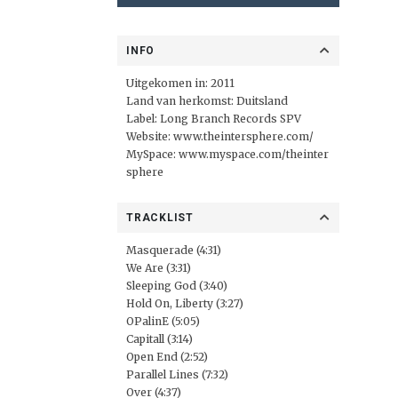
INFO
Uitgekomen in: 2011
Land van herkomst: Duitsland
Label:
Long Branch Records SPV
Website:
www.theintersphere.com/
MySpace:
www.myspace.com/theinter
sphere
TRACKLIST
Masquerade (4:31)
We Are (3:31)
Sleeping God (3:40)
Hold On, Liberty (3:27)
OPalinE (5:05)
Capitall (3:14)
Open End (2:52)
Parallel Lines (7:32)
Over (4:37)