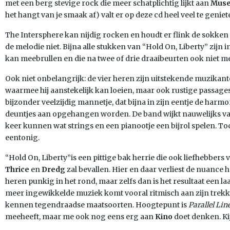
met een berg stevige rock die meer schatplichtig lijkt aan
Mus
het hangt van je smaak af) valt er op deze cd heel veel te geniet
The Intersphere kan nijdig rocken en houdt er flink de sokken
de melodie niet. Bijna alle stukken van “Hold On, Liberty” zijn in 
kan meebrullen en die na twee of drie draaibeurten ook niet me
Ook niet onbelangrijk: de vier heren zijn uitstekende muzikante
waarmee hij aanstekelijk kan loeien, maar ook rustige passages
bijzonder veelzijdig mannetje, dat bijna in zijn eentje de harm
deuntjes aan opgehangen worden. De band wijkt nauwelijks van
keer kunnen wat strings en een pianootje een bijrol spelen. Toc
eentonig.
“Hold On, Liberty”is een pittige bak herrie die ook liefhebbers
Thrice
en
Dredg
zal bevallen. Hier en daar verliest de nuance 
heren punkig in het rond, maar zelfs dan is het resultaat een l
meer ingewikkelde muziek komt vooral ritmisch aan zijn trek
kennen tegendraadse maatsoorten. Hoogtepunt is
Parallel Lin
meeheeft, maar me ook nog eens erg aan
Kino
doet denken. Kij