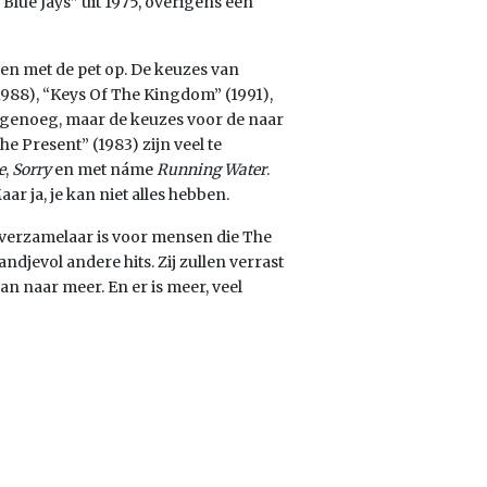
lue Jays” uit 1975, overigens een
len met de pet op. De keuzes van
(1988), “Keys Of The Kingdom” (1991),
k genoeg, maar de keuzes voor de naar
 Present” (1983) zijn veel te
e
,
Sorry
en met náme
Running Water
.
r ja, je kan niet alles hebben.
gde verzamelaar is voor mensen die The
ndjevol andere hits. Zij zullen verrast
an naar meer. En er is meer, veel