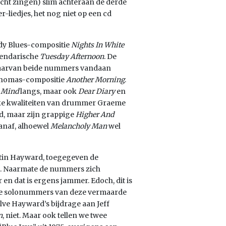
ht zingen) slim achteraan de derde
r-liedjes, het nog niet op een cd
ody Blues-compositie
Nights In White
egendarische
Tuesday Afternoon
. De
 waarvan beide nummers vandaan
 Thomas-compositie
Another Morning
.
A Mind
langs, maar ook
Dear Diary
en
jke kwaliteiten van drummer Graeme
d, maar zijn grappige
Higher And
vanaf, alhoewel
Melancholy Man
wel
Justin Hayward, toegegeven de
s. Naarmate de nummers zich
en dat is ergens jammer. Edoch, dit is
vele solonummers van deze vermaarde
lve Hayward’s bijdrage aan Jeff
n
, niet. Maar ook tellen we twee