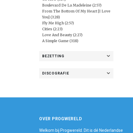
Boulevard De La Madeleine (2:57)
From The Bottom Of My Heart [I Love
You] (3:28)
Fly Me High (2:57)
Cities (2:23)
Love And Beauty (2:27)
A Simple Game (3:18)
BEZETTING
DISCOGRAFIE
OVER PROGWERELD
Welkom bij Progwereld. Dit is dé Nederlandse