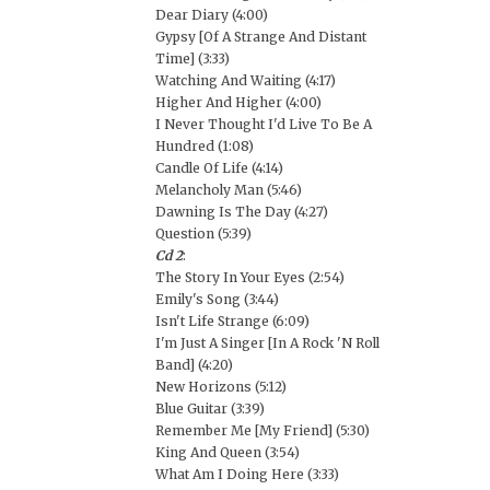
Dear Diary (4:00)
Gypsy [Of A Strange And Distant
Time] (3:33)
Watching And Waiting (4:17)
Higher And Higher (4:00)
I Never Thought I'd Live To Be A
Hundred (1:08)
Candle Of Life (4:14)
Melancholy Man (5:46)
Dawning Is The Day (4:27)
Question (5:39)
Cd 2
:
The Story In Your Eyes (2:54)
Emily's Song (3:44)
Isn't Life Strange (6:09)
I'm Just A Singer [In A Rock 'N Roll
Band] (4:20)
New Horizons (5:12)
Blue Guitar (3:39)
Remember Me [My Friend] (5:30)
King And Queen (3:54)
What Am I Doing Here (3:33)