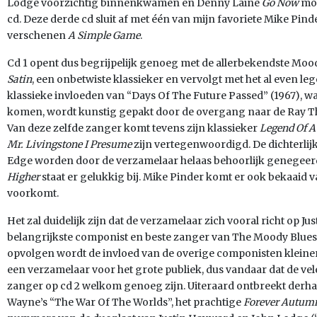
Lodge voorzichtig binnenkwamen en Denny Laine
Go Now
moc
cd. Deze derde cd sluit af met één van mijn favoriete Mike Pinde
verschenen
A Simple Game
.
Cd 1 opent dus begrijpelijk genoeg met de allerbekendste Mo
Satin
, een onbetwiste klassieker en vervolgt met het al even l
klassieke invloeden van “Days Of The Future Passed” (1967),
komen, wordt kunstig gepakt door de overgang naar de Ray
Van deze zelfde zanger komt tevens zijn klassieker
Legend Of 
Mr. Livingstone I Presume
zijn vertegenwoordigd. De dichterli
Edge worden door de verzamelaar helaas behoorlijk genegeer
Higher
staat er gelukkig bij. Mike Pinder komt er ook bekaaid 
voorkomt.
Het zal duidelijk zijn dat de verzamelaar zich vooral richt op 
belangrijkste componist en beste zanger van The Moody Blue
opvolgen wordt de invloed van de overige componisten kleiner 
een verzamelaar voor het grote publiek, dus vandaar dat de 
zanger op cd 2 welkom genoeg zijn. Uiteraard ontbreekt derha
Wayne’s “The War Of The Worlds”, het prachtige
Forever Autum