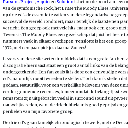
Parsons Project
,
Alquin
en
Solution
is het nu de beurt aan een
van de symfonische rock, het Britse The Moody Blues. Universa
op drie cd’s de essentie te vatten van deze legendarische groep
succesvol de wereld rondtoert, maar feitelijk de laatste tien ja
verricht. Een groep ook met vele hits, maar ook een groep met m
Tevens is The Moody Blues een gezelschap dat juist het beste to
nummers vaak in elkaar overliepen. Tenslotte is het een groep di
1972, met een paar piekjes daarna. Succes!
Lezers van deze site weten inmiddels dat ik een grote fan ben 
discografie hiernaast staat een groot aantal links van de belan
ondergetekende. Een fan zoals ik is door een eenvoudige verzame
cd’s, natuurlijk nooit tevreden te stellen. Toch kan ik stellen 
gedaan. Natuurlijk, voor een werkelijke belevenis van deze uni
eerder genoemde recensies, temeer omdat de belangrijkste we
remasters zijn uitgebracht, veelal in surround sound uitgevoerd
nauwelijks reden, want de driedubbelaar is goed geprijsd en ge
perikelen van mijn favoriete groep.
De drie cd’s gaan tamelijk chronologisch te werk, met de Decc