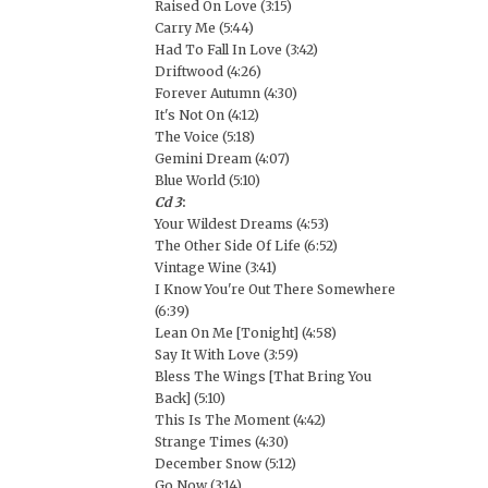
Raised On Love (3:15)
Carry Me (5:44)
Had To Fall In Love (3:42)
Driftwood (4:26)
Forever Autumn (4:30)
It's Not On (4:12)
The Voice (5:18)
Gemini Dream (4:07)
Blue World (5:10)
Cd 3
:
Your Wildest Dreams (4:53)
The Other Side Of Life (6:52)
Vintage Wine (3:41)
I Know You're Out There Somewhere
(6:39)
Lean On Me [Tonight] (4:58)
Say It With Love (3:59)
Bless The Wings [That Bring You
Back] (5:10)
This Is The Moment (4:42)
Strange Times (4:30)
December Snow (5:12)
Go Now (3:14)