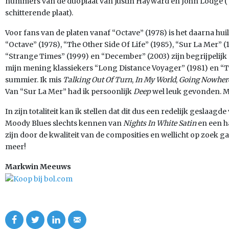
nummers van de duoplaat van Justin Hayward en John Lodge (“B
schitterende plaat).
Voor fans van de platen vanaf “Octave” (1978) is het daarna hui
“Octave” (1978), “The Other Side Of Life” (1985), “Sur La Mer” 
“Strange Times” (1999) en “December” (2003) zijn begrijpelij
mijn mening klassiekers “Long Distance Voyager” (1981) en “The
summier. Ik mis
Talking Out Of Turn
,
In My World
,
Going Nowher
Van “Sur La Mer” had ik persoonlijk
Deep
wel leuk gevonden. Maa
In zijn totaliteit kan ik stellen dat dit dus een redelijk geslaa
Moody Blues slechts kennen van
Nights In White Satin
en een ha
zijn door de kwaliteit van de composities en wellicht op zoek ga
meer!
Markwin Meeuws