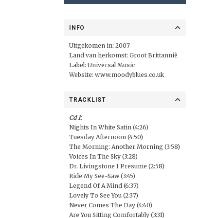
INFO
Uitgekomen in: 2007
Land van herkomst: Groot Brittannië
Label:
Universal Music
Website:
www.moodyblues.co.uk
TRACKLIST
Cd 1
:
Nights In White Satin (4:26)
Tuesday Afternoon (4:50)
The Morning: Another Morning (3:58)
Voices In The Sky (3:28)
Dr. Livingstone I Presume (2:58)
Ride My See-Saw (3:45)
Legend Of A Mind (6:37)
Lovely To See You (2:37)
Never Comes The Day (4:40)
Are You Sitting Comfortably (3:31)