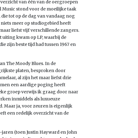
 overzicht van één van de oergroepen
l Music stond voor de moeilijke taak
, die tot op de dag van vandaag nog
ar niets meer op studiogebied heeft
aar liefst vijf verschillende zangers.
t uiting kwam op LP, waarbij de
e zijn beste tijd had tussen 1967 en
van The Moody Blues. In de
grijkste platen, besproken door
laar, al zijn het maar liefst drie
dat men een aardige poging heeft
eke groep verwijs ik graag door naar
rken inmiddels als luxueuze
. Maar ja, voor zeuren is eigenlijk
eft een redelijk overzicht van de
a-jaren (toen Justin Hayward en John