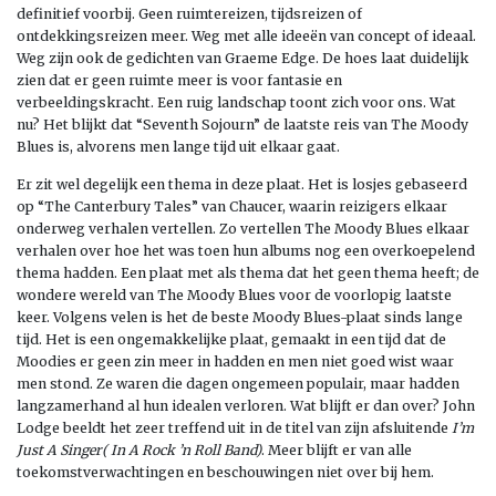
definitief voorbij. Geen ruimtereizen, tijdsreizen of
ontdekkingsreizen meer. Weg met alle ideeën van concept of ideaal.
Weg zijn ook de gedichten van Graeme Edge. De hoes laat duidelijk
zien dat er geen ruimte meer is voor fantasie en
verbeeldingskracht. Een ruig landschap toont zich voor ons. Wat
nu? Het blijkt dat “Seventh Sojourn” de laatste reis van The Moody
Blues is, alvorens men lange tijd uit elkaar gaat.
Er zit wel degelijk een thema in deze plaat. Het is losjes gebaseerd
op “The Canterbury Tales” van Chaucer, waarin reizigers elkaar
onderweg verhalen vertellen. Zo vertellen The Moody Blues elkaar
verhalen over hoe het was toen hun albums nog een overkoepelend
thema hadden. Een plaat met als thema dat het geen thema heeft; de
wondere wereld van The Moody Blues voor de voorlopig laatste
keer. Volgens velen is het de beste Moody Blues-plaat sinds lange
tijd. Het is een ongemakkelijke plaat, gemaakt in een tijd dat de
Moodies er geen zin meer in hadden en men niet goed wist waar
men stond. Ze waren die dagen ongemeen populair, maar hadden
langzamerhand al hun idealen verloren. Wat blijft er dan over? John
Lodge beeldt het zeer treffend uit in de titel van zijn afsluitende
I’m
Just A Singer( In A Rock ’n Roll Band)
. Meer blijft er van alle
toekomstverwachtingen en beschouwingen niet over bij hem.