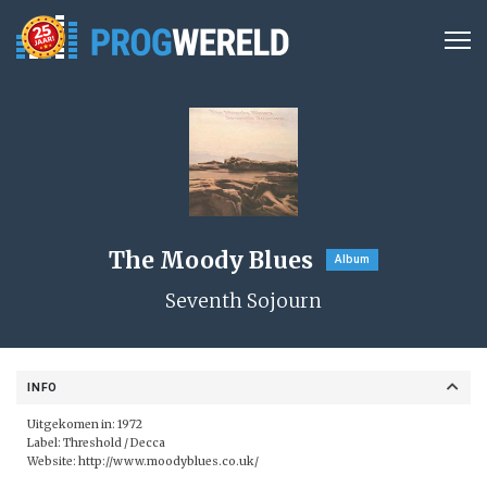
The Moody Blues
Album
Seventh Sojourn
INFO
Uitgekomen in: 1972
Label:
Threshold / Decca
Website:
http://www.moodyblues.co.uk/