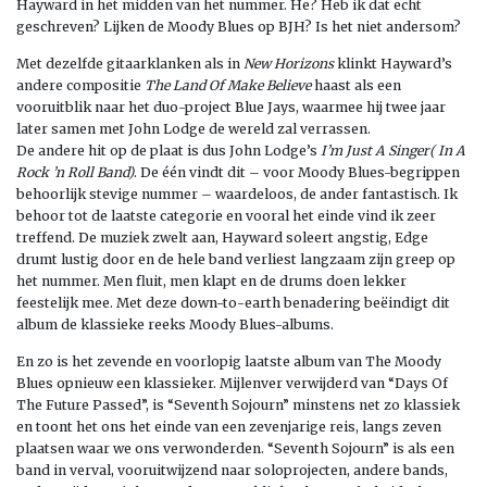
Hayward in het midden van het nummer. He? Heb ik dat echt
geschreven? Lijken de Moody Blues op BJH? Is het niet andersom?
Met dezelfde gitaarklanken als in
New Horizons
klinkt Hayward’s
andere compositie
The Land Of Make Believe
haast als een
vooruitblik naar het duo-project Blue Jays, waarmee hij twee jaar
later samen met John Lodge de wereld zal verrassen.
De andere hit op de plaat is dus John Lodge’s
I’m Just A Singer( In A
Rock ’n Roll Band)
. De één vindt dit – voor Moody Blues-begrippen
behoorlijk stevige nummer – waardeloos, de ander fantastisch. Ik
behoor tot de laatste categorie en vooral het einde vind ik zeer
treffend. De muziek zwelt aan, Hayward soleert angstig, Edge
drumt lustig door en de hele band verliest langzaam zijn greep op
het nummer. Men fluit, men klapt en de drums doen lekker
feestelijk mee. Met deze down-to-earth benadering beëindigt dit
album de klassieke reeks Moody Blues-albums.
En zo is het zevende en voorlopig laatste album van The Moody
Blues opnieuw een klassieker. Mijlenver verwijderd van “Days Of
The Future Passed”, is “Seventh Sojourn” minstens net zo klassiek
en toont het ons het einde van een zevenjarige reis, langs zeven
plaatsen waar we ons verwonderden. “Seventh Sojourn” is als een
band in verval, vooruitwijzend naar soloprojecten, andere bands,