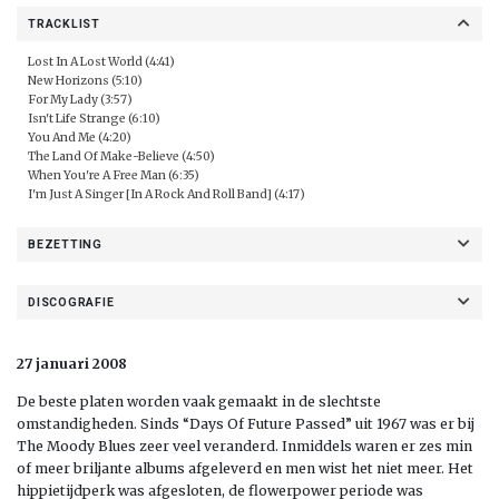
TRACKLIST
Lost In A Lost World (4:41)
New Horizons (5:10)
For My Lady (3:57)
Isn't Life Strange (6:10)
You And Me (4:20)
The Land Of Make-Believe (4:50)
When You're A Free Man (6:35)
I'm Just A Singer [In A Rock And Roll Band] (4:17)
BEZETTING
DISCOGRAFIE
27 januari 2008
De beste platen worden vaak gemaakt in de slechtste
omstandigheden. Sinds “Days Of Future Passed” uit 1967 was er bij
The Moody Blues zeer veel veranderd. Inmiddels waren er zes min
of meer briljante albums afgeleverd en men wist het niet meer. Het
hippietijdperk was afgesloten, de flowerpower periode was