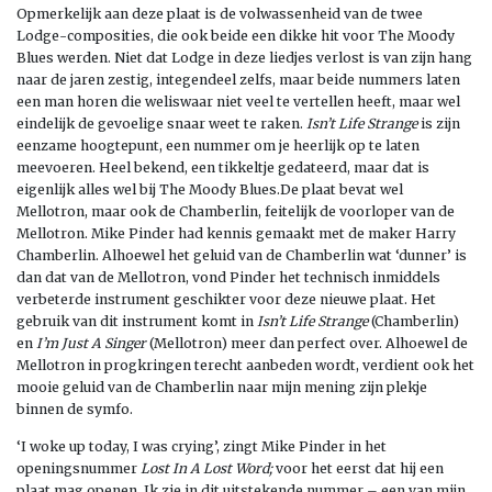
Opmerkelijk aan deze plaat is de volwassenheid van de twee
Lodge-composities, die ook beide een dikke hit voor The Moody
Blues werden. Niet dat Lodge in deze liedjes verlost is van zijn hang
naar de jaren zestig, integendeel zelfs, maar beide nummers laten
een man horen die weliswaar niet veel te vertellen heeft, maar wel
eindelijk de gevoelige snaar weet te raken.
Isn’t Life Strange
is zijn
eenzame hoogtepunt, een nummer om je heerlijk op te laten
meevoeren. Heel bekend, een tikkeltje gedateerd, maar dat is
eigenlijk alles wel bij The Moody Blues.De plaat bevat wel
Mellotron, maar ook de Chamberlin, feitelijk de voorloper van de
Mellotron. Mike Pinder had kennis gemaakt met de maker Harry
Chamberlin. Alhoewel het geluid van de Chamberlin wat ‘dunner’ is
dan dat van de Mellotron, vond Pinder het technisch inmiddels
verbeterde instrument geschikter voor deze nieuwe plaat. Het
gebruik van dit instrument komt in
Isn’t Life Strange
(Chamberlin)
en
I’m Just A Singer
(Mellotron) meer dan perfect over. Alhoewel de
Mellotron in progkringen terecht aanbeden wordt, verdient ook het
mooie geluid van de Chamberlin naar mijn mening zijn plekje
binnen de symfo.
‘I woke up today, I was crying’, zingt Mike Pinder in het
openingsnummer
Lost In A Lost Word;
voor het eerst dat hij een
plaat mag openen. Ik zie in dit uitstekende nummer – een van mijn