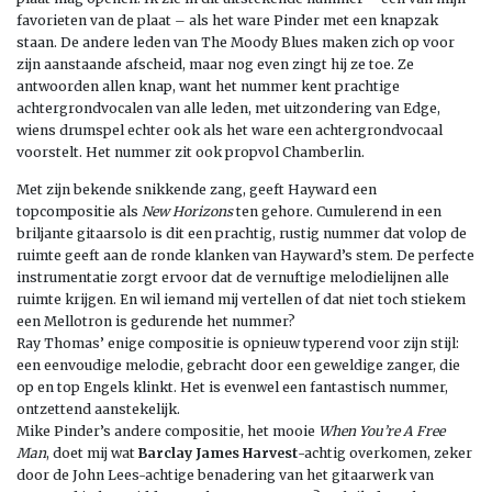
favorieten van de plaat – als het ware Pinder met een knapzak
staan. De andere leden van The Moody Blues maken zich op voor
zijn aanstaande afscheid, maar nog even zingt hij ze toe. Ze
antwoorden allen knap, want het nummer kent prachtige
achtergrondvocalen van alle leden, met uitzondering van Edge,
wiens drumspel echter ook als het ware een achtergrondvocaal
voorstelt. Het nummer zit ook propvol Chamberlin.
Met zijn bekende snikkende zang, geeft Hayward een
topcompositie als
New Horizons
ten gehore. Cumulerend in een
briljante gitaarsolo is dit een prachtig, rustig nummer dat volop de
ruimte geeft aan de ronde klanken van Hayward’s stem. De perfecte
instrumentatie zorgt ervoor dat de vernuftige melodielijnen alle
ruimte krijgen. En wil iemand mij vertellen of dat niet toch stiekem
een Mellotron is gedurende het nummer?
Ray Thomas’ enige compositie is opnieuw typerend voor zijn stijl:
een eenvoudige melodie, gebracht door een geweldige zanger, die
op en top Engels klinkt. Het is evenwel een fantastisch nummer,
ontzettend aanstekelijk.
Mike Pinder’s andere compositie, het mooie
When You’re A Free
Man
, doet mij wat
Barclay James Harvest
-achtig overkomen, zeker
door de John Lees-achtige benadering van het gitaarwerk van