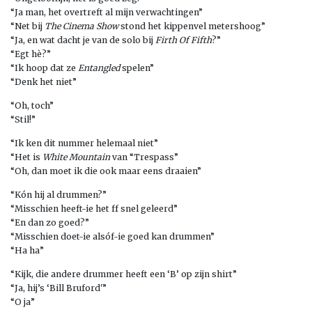
“Ja man, het overtreft al mijn verwachtingen”
“Net bij
The Cinema Show
stond het kippenvel metershoog”
“Ja, en wat dacht je van de solo bij
Firth Of Fifth
?”
“Egt hè?”
“Ik hoop dat ze
Entangled
spelen”
“Denk het niet”
“Oh, toch”
“Stil!”
“Ik ken dit nummer helemaal niet”
“Het is
White Mountain
van “Trespass”
“Oh, dan moet ik die ook maar eens draaien”
“Kón hij al drummen?”
“Misschien heeft-ie het ff snel geleerd”
“En dan zo goed?”
“Misschien doet-ie alsóf-ie goed kan drummen”
“Ha ha”
“Kijk, die andere drummer heeft een ‘B’ op zijn shirt”
“Ja, hij’s ‘Bill Bruford'”
“O ja”