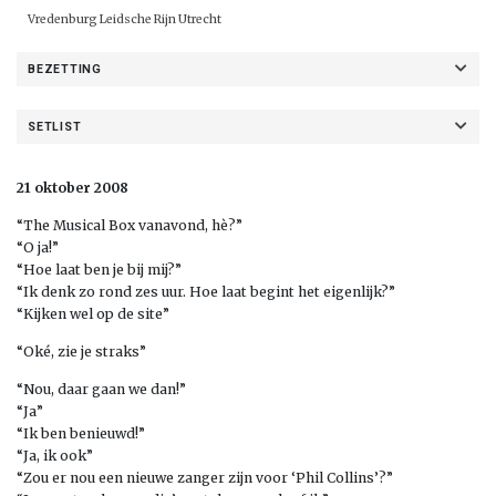
Vredenburg Leidsche Rijn Utrecht
BEZETTING
SETLIST
21 oktober 2008
“The Musical Box vanavond, hè?”
“O ja!”
“Hoe laat ben je bij mij?”
“Ik denk zo rond zes uur. Hoe laat begint het eigenlijk?”
“Kijken wel op de site”
“Oké, zie je straks”
“Nou, daar gaan we dan!”
“Ja”
“Ik ben benieuwd!”
“Ja, ik ook”
“Zou er nou een nieuwe zanger zijn voor ‘Phil Collins’?”