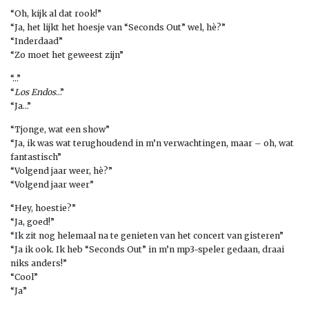
“Oh, kijk al dat rook!”
“Ja, het lijkt het hoesje van “Seconds Out” wel, hè?”
“Inderdaad”
“Zo moet het geweest zijn”
“…”
“
Los Endos
…”
“Ja…”
“Tjonge, wat een show”
“Ja, ik was wat terughoudend in m’n verwachtingen, maar – oh, wat
fantastisch”
“Volgend jaar weer, hè?”
“Volgend jaar weer”
“Hey, hoestie?”
“Ja, goed!”
“Ik zit nog helemaal na te genieten van het concert van gisteren”
“Ja ik ook. Ik heb “Seconds Out” in m’n mp3-speler gedaan, draai
niks anders!”
“Cool”
“Ja”