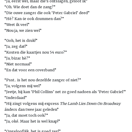
“Ja, eerst wel, maar die’s ontslagen, geloof ik”
“Oh. Wie doet dan de zang?”
“Die ouwe zanger die ook ‘Peter Gabriel’ deed”
“Hè? Kan-ie ook drummen dan?”
“Weet ik veel”
“Nou ja, we zien wel”
“Goh, het is druk!”
“Ja, zeg dat!”
“Kosten die kaartjes nou 54 euro?”
“Ja, bizar hè?”
“Niet normaal”
“En dat voor een coverband”
“Psst.. is het nou dezelfde zanger of niet?”
“Ja, volgens mij wel”
“Jeetje, hij kan ‘Phil Collins’ net zo goed nadoen als ‘Peter Gabriel'”
“Inderdaad”
“Hij zingt volgens mij express
The Lamb Lies Down On Broadway
ánders dan twee jaar geleden”
“Ja, dat moet toch ook?”
“Ja, oké. Maar het is wel knap!”
“Ongelooflijk, het is goed zeg!”